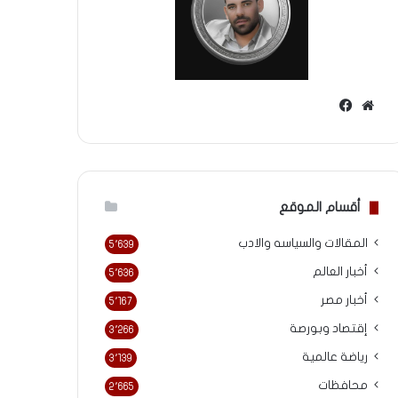
موقع
فيسبوك
الويب
أقسام الموقع
المقالات والسياسه والادب
5٬639
أخبار العالم
5٬636
أخبار مصر
5٬167
إقتصاد وبورصة
3٬266
رياضة عالمية
3٬139
محافظات
2٬665