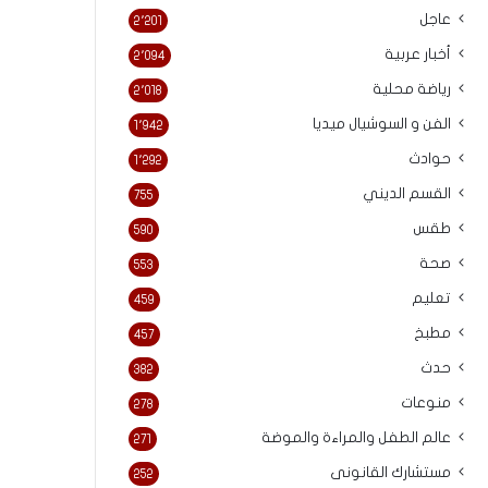
عاجل
2٬201
أخبار عربية
2٬094
رياضة محلية
2٬018
الفن و السوشيال ميديا
1٬942
حوادث
1٬292
القسم الديني
755
طقس
590
صحة
553
تعليم
459
مطبخ
457
حدث
382
منوعات
278
عالم الطفل والمراءة والموضة
271
مستشارك القانونى
252