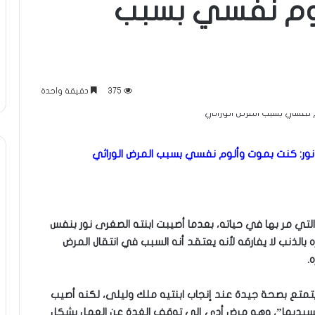
لوم نفسي بسبب
375
دقيقة واحدة
نور: كنت بموت وألوم نفسي بسبب المرض الوراثي
تي مر بها في حياته، بعدما أصيبت ابنته الصغرى نور بنفس
بالذنب لا يفارقه لأنه يعتقد أنه السبب في انتقال المرض
.
 يتمتع بصحة جيدة عند إنجاب ابنتيه ملك وليلى، لكنه أصيب
ميكسيديما”، وهو مرض أدى إلى توقف الغدة عن العمل بشكل