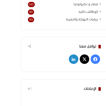
فضاء و تكنولوجيا
243
الوظائف خاليه
165
برقيات التهنئة والتعزية
103
تواصل معنا
‫X
فيسبوك
لينكدإن
الإعلانات