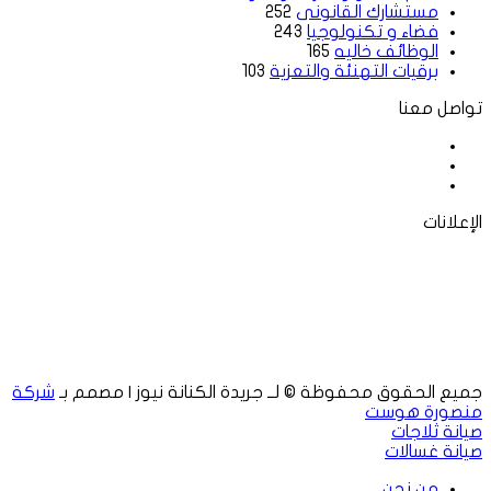
مستشارك القانونى
252
فضاء و تكنولوجيا
243
الوظائف خاليه
165
برقيات التهنئة والتعزية
103
تواصل معنا
فيسبوك
‫X
لينكدإن
الإعلانات
جميع الحقوق محفوظة © لــ جريدة الكنانة نيوز | مصمم بـ
شركة
منصورة هوست
صيانة ثلاجات
صيانة غسالات
من نحن