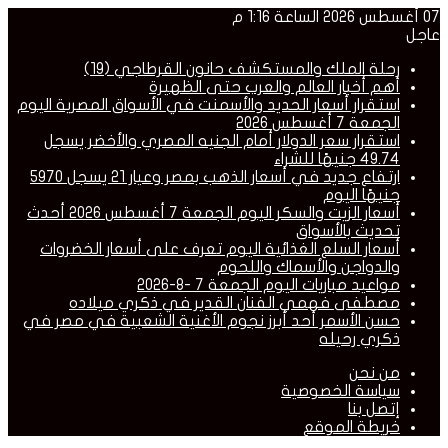
07 أغسطس 2026 الساعة 1:16 م
عاجل
رحلة الملك والمستكشف حانون القرطاجي (19)
أهم أخبار العالم والعرب حتى الظهيرة
استقرار أسعار الحديد والأسمنت في الأسواق المصرية اليوم
الجمعة 7 أغسطس 2026
استقرار سعر الدولار أمام الجنيه المصري والأخضر يسجل
49.74 جنيهًا للشراء
ارتفاع جديد في أسعار الذهب بمصر وعيار 21 يسجل 5970
جنيهًا اليوم
أسعار الزيت والسكر اليوم الجمعة 7 أغسطس 2026 أحدث
تحديث بالأسواق
أسعار السلع الغذائية اليوم تعرف على أسعار الخضروات
والدواجن والأسماك واللحوم
مواعيد مباريات اليوم الجمعة 7 -8-2026
مصطفى فهمي الفنان القدير في ذكري ميلاده
حسن الأسمر أحد أبرز نجوم الأغنية الشعبية في مصر في
ذكري رحيله
من نحن
سياسة الخصوصية
إتصل بنا
خريطة الموقع