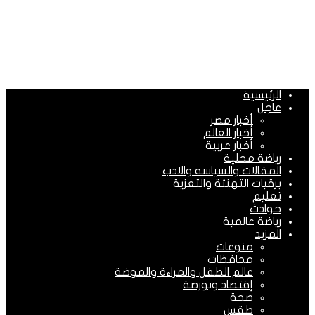
الرئيسية
عاجل
أخبار مصر
أخبار العالم
أخبار عربية
رياضة محلية
المقالات والسياسه والادب
برقيات التهنئة والتعزية
تعليم
حوادث
رياضة عالمية
المزيد
منوعات
محافظات
عالم الطفل والمراءة والموضة
إقتصاد وبورصة
صحة
طقس