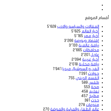
موقع
الويب
فيسبوك
أقسام الموقع
المقالات والسياسه والادب
5٬628
أخبار العالم
5٬625
أخبار مصر
5٬165
إقتصاد وبورصة
3٬266
رياضة عالمية
3٬133
محافظات
2٬665
عاجل
2٬201
أخبار عربية
2٬094
رياضة محلية
2٬018
الفن و السوشيال ميديا
1٬941
حوادث
1٬291
القسم الديني
755
طقس
589
صحة
553
تعليم
458
مطبخ
457
حدث
381
منوعات
278
عالم الطفل والمراءة والموضة
270