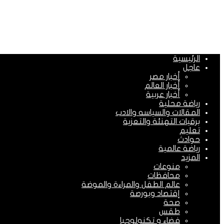
الرئيسية
عاجل
أخبار مصر
أخبار العالم
أخبار عربية
رياضة محلية
المقالات والسياسه والادب
برقيات التهنئة والتعزية
تعليم
حوادث
رياضة عالمية
المزيد
منوعات
محافظات
عالم الطفل والمراءة والموضة
إقتصاد وبورصة
صحة
طقس
فضاء و تكنولوجيا