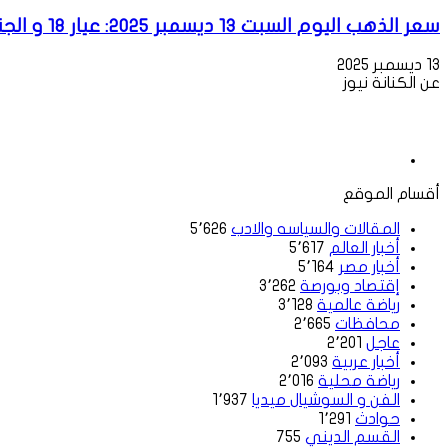
سعر الذهب اليوم السبت 13 ديسمبر 2025: عيار 18 و الجنيه وال سبيكة عالمياً ومحليا
13 ديسمبر 2025
عن الكنانة نيوز
أقسام الموقع
المقالات والسياسه والادب
5٬626
أخبار العالم
5٬617
أخبار مصر
5٬164
إقتصاد وبورصة
3٬262
رياضة عالمية
3٬128
محافظات
2٬665
عاجل
2٬201
أخبار عربية
2٬093
رياضة محلية
2٬016
الفن و السوشيال ميديا
1٬937
حوادث
1٬291
القسم الديني
755