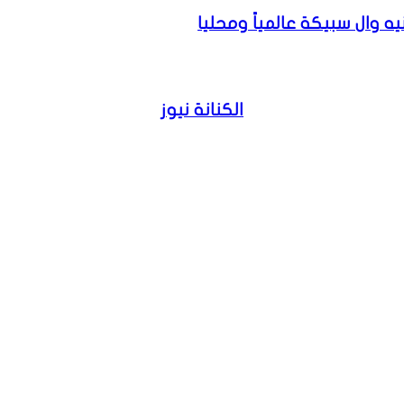
الكنانة نيوز
موقع
الويب