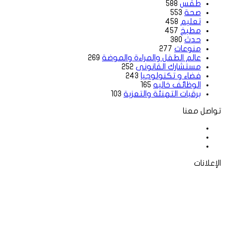
طقس
588
صحة
553
تعليم
458
مطبخ
457
حدث
380
منوعات
277
عالم الطفل والمراءة والموضة
269
مستشارك القانونى
252
فضاء و تكنولوجيا
243
الوظائف خاليه
165
برقيات التهنئة والتعزية
103
تواصل معنا
فيسبوك
‫X
لينكدإن
الإعلانات