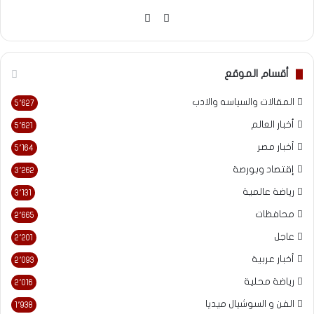
موقع
فيسبوك
الويب
أقسام الموقع
المقالات والسياسه والادب
5٬627
أخبار العالم
5٬621
أخبار مصر
5٬164
إقتصاد وبورصة
3٬262
رياضة عالمية
3٬131
محافظات
2٬665
عاجل
2٬201
أخبار عربية
2٬093
رياضة محلية
2٬016
الفن و السوشيال ميديا
1٬938