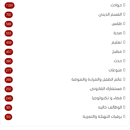
حوادث
1٬291
القسم الديني
755
طقس
588
صحة
553
تعليم
458
مطبخ
457
حدث
380
منوعات
277
عالم الطفل والمراءة والموضة
269
مستشارك القانونى
252
فضاء و تكنولوجيا
243
الوظائف خاليه
165
برقيات التهنئة والتعزية
103