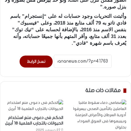
الصور ممكن تنزل على النت، ولو حد بيرفض مش بصوره ولا
بنزل صوره.”
وأثبتت التحريات وجود حسابات له على “إنستجرام” باسم
فادي تاتو به 79 ألف متابع منذ 2018، وعلى “فيسبوك”
بنفس الاسم منذ 2016، بالإضافة لحسابه على “تيك توك”
بعدد 31 ألف متابع، وأقر المتهم بأنها جميعًا حساباته، وأنه
يُعرف باسم شهرة “فادي”.
نسخ الرابط
مقالات ذات صلة
الحكم فى دعوى منع استخدام
الحيوانات بالتجارب العلمية 18 أبريل
27 ديسمبر 2025