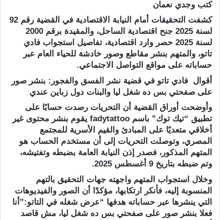
كتب وجدي نعمان
كشفت التحقيقات أمام النيابة الاقتصادية في القضية رقم 92
لسنة 2025 جنح اقتصادية الساحل، والمقيدة برقم 2000
لسنة 2025 حصر وارد اقتصادية، تفاصيل استجواب فادي
تاتو، والمتهم بنشر مقاطع وصور خادشة للحياء العام عبر
حساباته على مواقع التواصل الاجتماعي.
أقوال فادي تاتو في قضية نشر الفسق والفجور: بنشر صور
على صفحتي بس ده شغل ليا والبنات دول زباين عندي
وأوضحت أوراق القضية أن التحريات رصدت حسابًا على
تطبيق “تيك توك” باسم fadytattoo يقوم بنشر محتوى غير
أخلاقي متعديًا على المبادئ والقيم الأسرية للمجتمع
المصري، وتوصلت التحريات إلى أن مستخدم الحساب هو
المتهم المذكور، فصدر إذن النيابة العامة بضبطه وتفتيشه،
وتم ضبطه بتاريخ 9 أغسطس 2025.
وخلال استجواب المتهم واجهته جهات التحقيق بالتهم
المنسوبة إليه، فأنكر ارتكابها، مؤكدًا أن الصور والفيديوهات
التي ينشرها عبر حساباته هدفها “عرض شغله في التاتو:”أنا
فعلا بنشر صور على صفحتي بس ده شغل ليا، مش قاصد