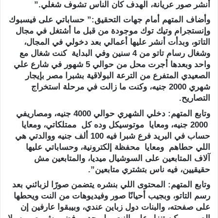
أنشر صور عريانة، الهدف كان الناس تشوف شغلي.”
وأضاف المتهم أمام جهات التحقيق:” حساباتي على فيسبوك
وإنستجرام وتيك توك موجودة من قبل ما أشتغل في مجال
التاتو، وبدأت أنشر عليها أعمالي بعد دخولي في المجال،
وشغال رسام تاتو من 4 سنين وفي البداية كنت شغال مع
واحد وبعدها أجرت محل من حوالي 5 شهور في شارع علي
الصعيدي المتفرع من الترعة البولاقية بشبرا مصر بإيجار
شهري 2000 جنيه، وكنت ما زالت في مرحلة استخراج
التصاريح.
وتابع المتهم: دخلي الشهري حوالي 4000 جنيه، ومصاريفي
2000 جنيه، ومعايا موتوسيكل وده كل ممتلكاتي، ومعايا
حساب في البريد فرع شبرا فيه 100 ألف جنيه ووالدتي هي
اللي حطاهم ومعايا محفظة إلكترونية، وحساباتي عليها
آلاف المتابعين على السوشيال ميديا، والمتابعين مش
حقيقيين، فيه ناس بتشتري متابعين”.
وتابع المتهم: المحتوى اللي بنشره يتضمن صورًا لزبائني بعد
رسم التاتو، وبجيب أحيانًا صور وفيديوهات من النت ويحطها
على صفحته، والبنات دول زباين عندي، وبيبقوا عارفين إن