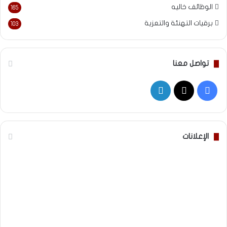
الوظائف خاليه
165
برقيات التهنئة والتعزية
103
تواصل معنا
‫X
فيسبوك
لينكدإن
الإعلانات