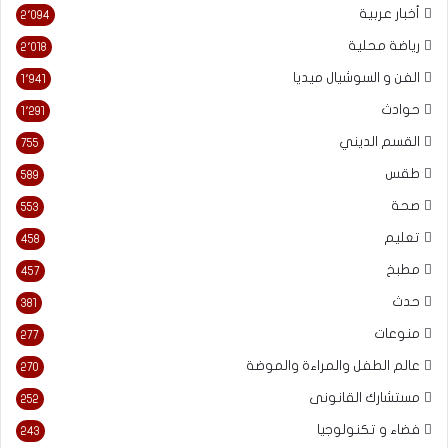
أخبار عربية
2٬094
رياضة محلية
2٬018
الفن و السوشيال ميديا
1٬941
حوادث
1٬291
القسم الديني
755
طقس
589
صحة
553
تعليم
458
مطبخ
457
حدث
381
منوعات
277
عالم الطفل والمراءة والموضة
270
مستشارك القانونى
252
فضاء و تكنولوجيا
243