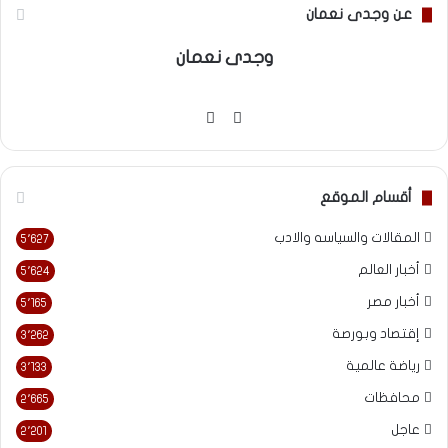
عن وجدى نعمان
وجدى نعمان
موقع
فيسبوك
الويب
أقسام الموقع
المقالات والسياسه والادب
5٬627
أخبار العالم
5٬624
أخبار مصر
5٬165
إقتصاد وبورصة
3٬262
رياضة عالمية
3٬133
محافظات
2٬665
عاجل
2٬201