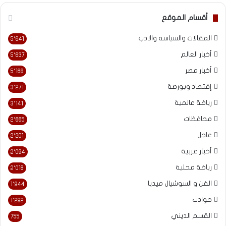
أقسام الموقع
المقالات والسياسه والادب
5٬641
أخبار العالم
5٬637
أخبار مصر
5٬168
إقتصاد وبورصة
3٬271
رياضة عالمية
3٬141
محافظات
2٬665
عاجل
2٬201
أخبار عربية
2٬094
رياضة محلية
2٬018
الفن و السوشيال ميديا
1٬944
حوادث
1٬292
القسم الديني
755