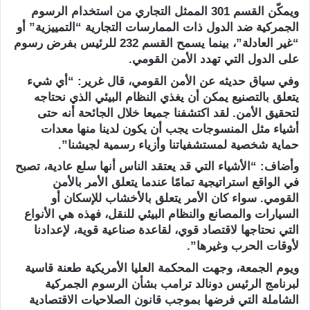
ويمكّن القسم 301 الممثل التجاري من استخدام الرسوم
الجمركية ضد الدول ذات الممارسات التجارية “التمييزية” أو
“غير العادلة”، بينما يسمح القسم 232 للرئيس بفرض رسوم
على الدول التي تهدد الأمن القومي.
وفي سياق حديثه عن الأمن القومي، قال غرير: “أي شيء
يتعلق بالتصنيع يمكن أن يغذي النظام البيئي الذي نحتاجه
لتحقيق الأمن. لقد اكتشفنا جميعا خلال الجائحة أنه حتى
أشياء مثل المنسوجات يجب أن يكون لدينا منها معدات
حماية شخصية لمستشفياتنا وأزياء رسمية لجيشنا”.
وأضاف: “الأشياء التي قد يعتقد الناس أنها سلع عادية، تصبح
في الواقع استراتيجية تمامًا عندما يتعلق الأمر بالأمن
القومي. سواء كان الأمر يتعلق بالأخشاب للإسكان أو
السيارات والمصانع والنظام البيئي للنقل، فهذه هي الأنواع
التي نحتاجها لاقتصاد قوي، لقاعدة صناعية قوية، لإعدادنا
لأوقات الحرب وغيرها”.
ويوم الجمعة، وجهت المحكمة العليا الأمريكية طعنة قاسية
لبرنامج الرئيس دونالد ترامب بشأن الرسوم الجمركية
الشاملة التي فرضها بموجب قانون الصلاحيات الاقتصادية