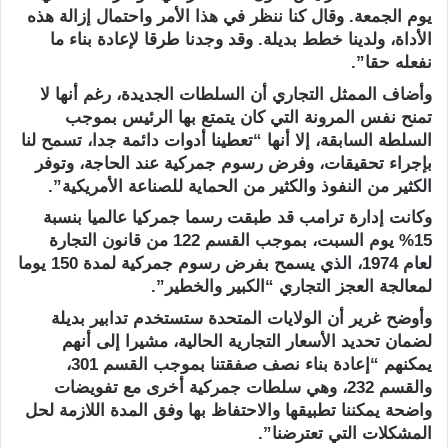
يوم الجمعة. وقال كنا ننظر في هذا الأمر واحتمال إزالة هذه
الأداة، ولدينا خطط بديلة. وقد وجدنا طرقا لإعادة بناء ما
نفعله حقا”.
وأضاف الممثل التجاري أن السلطات الجديدة، رغم أنها لا
تمنح نفس المرونة التي كان يتمتع بها الرئيس بموجب
السلطة السابقة، إلا أنها “تعطينا أدوات دائمة جدا، تسمح لنا
بإجراء تحقيقات، وفرض رسوم جمركية عند الحاجة، وتوفر
الكثير من النفوذ والكثير من الحماية للصناعة الأمريكية”.
وكانت إدارة ترامب قد طبقت رسما جمركيا عالميا بنسبة
15% يوم السبت، بموجب القسم 122 من قانون التجارة
لعام 1974، الذي يسمح بفرض رسوم جمركية لمدة 150 يوما
لمعالجة العجز التجاري “الكبير والخطير”.
وأوضح غرير أن الولايات المتحدة ستستخدم تدابير بديلة
لضمان تحديد الأسعار التجارية الحالية، مشيرا إلى أنهم
يمكنهم “إعادة بناء نصف صفقتنا بموجب القسم 301،
والقسم 232، وهي سلطات جمركية أخرى مع تفويضات
واضحة يمكننا تطبيقها والاحتفاظ بها وفق المدة اللازمة لحل
المشكلات التي تعترضنا”.