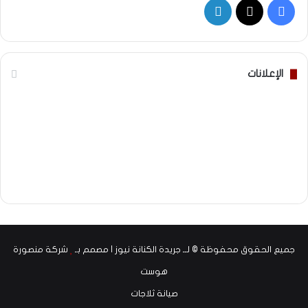
‫X
فيسبوك
لينكدإن
الإعلانات
جميع الحقوق محفوظة © لــ جريدة الكنانة نيوز | مصمم بـ
شركة منصورة
هوست
صيانة ثلاجات