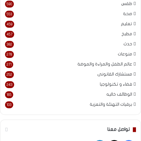
طقس
590
صحة
553
تعليم
459
مطبخ
457
حدث
382
منوعات
278
عالم الطفل والمراءة والموضة
271
مستشارك القانونى
252
فضاء و تكنولوجيا
243
الوظائف خاليه
165
برقيات التهنئة والتعزية
103
تواصل معنا