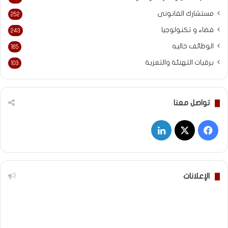
مستشارك القانونى
252
فضاء و تكنولوجيا
243
الوظائف خاليه
165
برقيات التهنئة والتعزية
103
تواصل معنا
‫X
فيسبوك
لينكدإن
الإعلانات