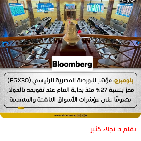
بقلم د. نجلاء كثير