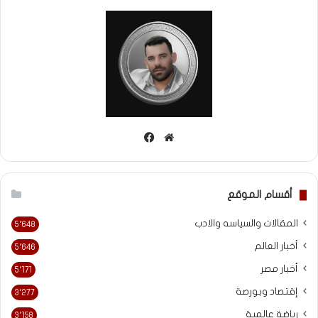
موقع
فيسبوك
الويب
أقسام الموقع
المقالات والسياسه والادب
5٬648
أخبار العالم
5٬646
أخبار مصر
5٬171
إقتصاد وبورصة
3٬277
رياضة عالمية
3٬158