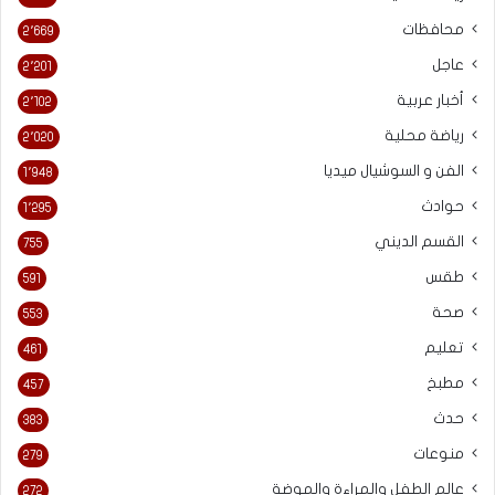
محافظات
2٬669
عاجل
2٬201
أخبار عربية
2٬102
رياضة محلية
2٬020
الفن و السوشيال ميديا
1٬948
حوادث
1٬295
القسم الديني
755
طقس
591
صحة
553
تعليم
461
مطبخ
457
حدث
383
منوعات
279
عالم الطفل والمراءة والموضة
272