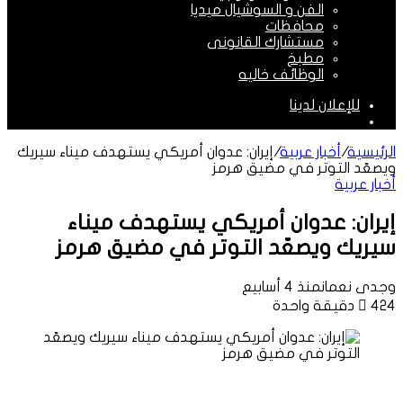
الفن و السوشيال ميديا
محافظات
مستشارك القانونى
مطبخ
الوظائف خاليه
للإعلان لدينا
الوضع
المظلم
الرئيسية
/
أخبار عربية
/
إيران: عدوان أمريكي يستهدف ميناء سيريك
ويصعّد التوتر في مضيق هرمز
أخبار عربية
إيران: عدوان أمريكي يستهدف ميناء
سيريك ويصعّد التوتر في مضيق هرمز
وجدى نعمان
منذ 4 أسابيع
424
دقيقة واحدة