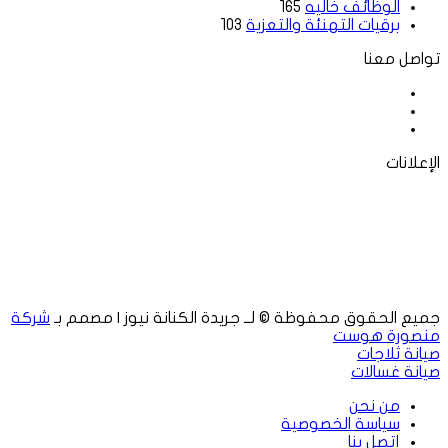
الوظائف خاليه
165
برقيات التهنئة والتعزية
103
تواصل معنا
فيسبوك
‫X
لينكدإن
الإعلانات
جميع الحقوق محفوظة © لــ جريدة الكنانة نيوز | مصمم بـ
شركة
منصورة هوست
صيانة ثلاجات
صيانة غسالات
من نحن
سياسة الخصوصية
إتصل بنا