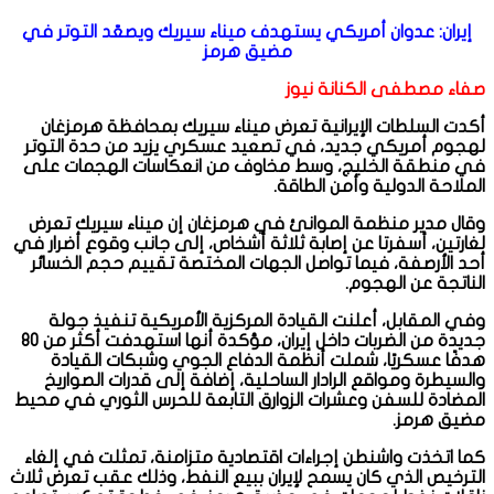
إيران: عدوان أمريكي يستهدف ميناء سيريك ويصعّد التوتر في
مضيق هرمز
صفاء مصطفى الكنانة نيوز
أكدت السلطات الإيرانية تعرض ميناء سيريك بمحافظة هرمزغان
لهجوم أمريكي جديد، في تصعيد عسكري يزيد من حدة التوتر
في منطقة الخليج، وسط مخاوف من انعكاسات الهجمات على
الملاحة الدولية وأمن الطاقة.
وقال مدير منظمة الموانئ في هرمزغان إن ميناء سيريك تعرض
لغارتين، أسفرتا عن إصابة ثلاثة أشخاص، إلى جانب وقوع أضرار في
أحد الأرصفة، فيما تواصل الجهات المختصة تقييم حجم الخسائر
الناتجة عن الهجوم.
وفي المقابل، أعلنت القيادة المركزية الأمريكية تنفيذ جولة
جديدة من الضربات داخل إيران، مؤكدة أنها استهدفت أكثر من 80
هدفًا عسكريًا، شملت أنظمة الدفاع الجوي وشبكات القيادة
والسيطرة ومواقع الرادار الساحلية، إضافة إلى قدرات الصواريخ
المضادة للسفن وعشرات الزوارق التابعة للحرس الثوري في محيط
مضيق هرمز.
كما اتخذت واشنطن إجراءات اقتصادية متزامنة، تمثلت في إلغاء
الترخيص الذي كان يسمح لإيران ببيع النفط، وذلك عقب تعرض ثلاث