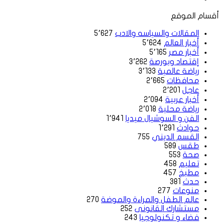
أقسام الموقع
المقالات والسياسه والادب
5٬627
أخبار العالم
5٬624
أخبار مصر
5٬165
إقتصاد وبورصة
3٬262
رياضة عالمية
3٬133
محافظات
2٬665
عاجل
2٬201
أخبار عربية
2٬094
رياضة محلية
2٬018
الفن و السوشيال ميديا
1٬941
حوادث
1٬291
القسم الديني
755
طقس
589
صحة
553
تعليم
458
مطبخ
457
حدث
381
منوعات
277
عالم الطفل والمراءة والموضة
270
مستشارك القانونى
252
فضاء و تكنولوجيا
243