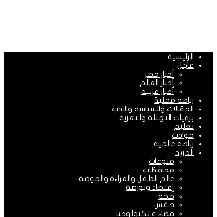
الرئيسية
عاجل
أخبار مصر
أخبار العالم
أخبار عربية
رياضة محلية
المقالات والسياسه والادب
برقيات التهنئة والتعزية
تعليم
حوادث
رياضة عالمية
المزيد
منوعات
محافظات
عالم الطفل والمراءة والموضة
إقتصاد وبورصة
صحة
طقس
فضاء و تكنولوجيا