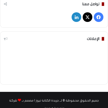
تواصل معنا
‫X
فيسبوك
لينكدإن
الإعلانات
جميع الحقوق محفوظة © لــ جريدة الكنانة نيوز | مصمم بـ
شركة