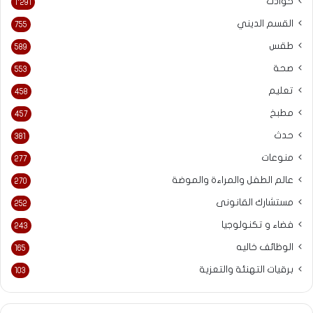
حوادث
1٬291
القسم الديني
755
طقس
589
صحة
553
تعليم
458
مطبخ
457
حدث
381
منوعات
277
عالم الطفل والمراءة والموضة
270
مستشارك القانونى
252
فضاء و تكنولوجيا
243
الوظائف خاليه
165
برقيات التهنئة والتعزية
103