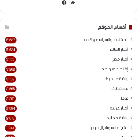
موقع
فيسبوك
الويب
أقسام الموقع
المقالات والسياسه والادب
5٬627
أخبار العالم
5٬624
أخبار مصر
5٬165
إقتصاد وبورصة
3٬262
رياضة عالمية
3٬132
محافظات
2٬665
عاجل
2٬201
أخبار عربية
2٬094
رياضة محلية
2٬018
الفن و السوشيال ميديا
1٬941