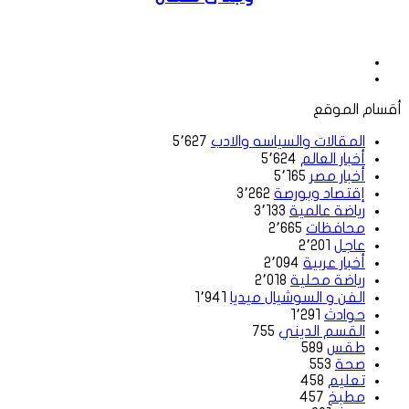
موقع
الويب
فيسبوك
أقسام الموقع
المقالات والسياسه والادب
5٬627
أخبار العالم
5٬624
أخبار مصر
5٬165
إقتصاد وبورصة
3٬262
رياضة عالمية
3٬133
محافظات
2٬665
عاجل
2٬201
أخبار عربية
2٬094
رياضة محلية
2٬018
الفن و السوشيال ميديا
1٬941
حوادث
1٬291
القسم الديني
755
طقس
589
صحة
553
تعليم
458
مطبخ
457