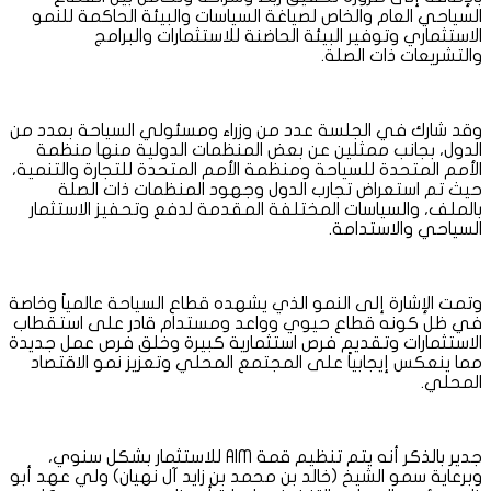
السياحي العام والخاص لصياغة السياسات والبيئة الحاكمة للنمو
الاستثماري وتوفير البيئة الحاضنة للاستثمارات والبرامج
والتشريعات ذات الصلة.
وقد شارك في الجلسة عدد من وزراء ومسئولي السياحة بعدد من
الدول، بجانب ممثلين عن بعض المنظمات الدولية منها منظمة
الأمم المتحدة للسياحة ومنظمة الأمم المتحدة للتجارة والتنمية،
حيث تم استعراض تجارب الدول وجهود المنظمات ذات الصلة
بالملف، والسياسات المختلفة المقدمة لدفع وتحفيز الاستثمار
السياحي والاستدامة.
وتمت الإشارة إلى النمو الذي يشهده قطاع السياحة عالمياً وخاصة
في ظل كونه قطاع حيوي وواعد ومستدام قادر على استقطاب
الاستثمارات وتقديم فرص استثمارية كبيرة وخلق فرص عمل جديدة
مما ينعكس إيجابياً على المجتمع المحلي وتعزيز نمو الاقتصاد
المحلي.
جدير بالذكر أنه يتم تنظيم قمة AIM للاستثمار بشكل سنوي،
وبرعاية سمو الشيخ (خالد بن محمد بن زايد آل نهيان) ولي عهد أبو