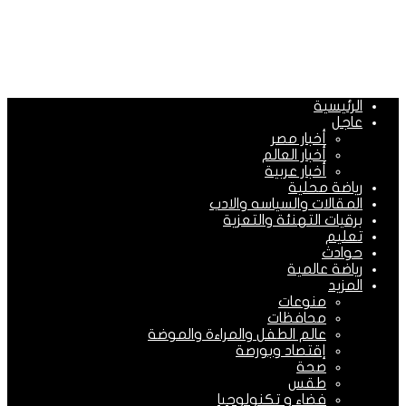
الرئيسية
عاجل
أخبار مصر
أخبار العالم
أخبار عربية
رياضة محلية
المقالات والسياسه والادب
برقيات التهنئة والتعزية
تعليم
حوادث
رياضة عالمية
المزيد
منوعات
محافظات
عالم الطفل والمراءة والموضة
إقتصاد وبورصة
صحة
طقس
فضاء و تكنولوجيا