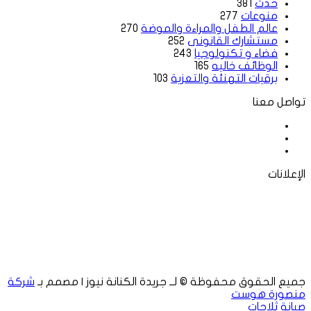
حدث
381
منوعات
277
عالم الطفل والمراءة والموضة
270
مستشارك القانونى
252
فضاء و تكنولوجيا
243
الوظائف خاليه
165
برقيات التهنئة والتعزية
103
تواصل معنا
فيسبوك
‫X
لينكدإن
الإعلانات
جميع الحقوق محفوظة © لــ جريدة الكنانة نيوز | مصمم بـ
شركة
منصورة هوست
صيانة ثلاجات