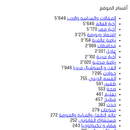
أقسام الموقع
المقالات والسياسه والادب
5٬648
أخبار العالم
5٬646
أخبار مصر
5٬170
إقتصاد وبورصة
3٬275
رياضة عالمية
3٬158
محافظات
2٬669
عاجل
2٬201
أخبار عربية
2٬102
رياضة محلية
2٬020
الفن و السوشيال ميديا
1٬946
حوادث
1٬295
القسم الديني
755
طقس
591
صحة
553
تعليم
461
مطبخ
457
حدث
383
منوعات
279
عالم الطفل والمراءة والموضة
272
مستشارك القانونى
252
فضاء و تكنولوجيا
243