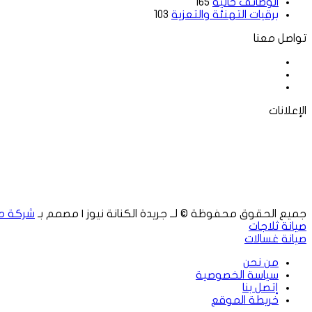
الوظائف خاليه
165
برقيات التهنئة والتعزية
103
تواصل معنا
فيسبوك
‫X
لينكدإن
الإعلانات
جميع الحقوق محفوظة © لــ جريدة الكنانة نيوز | مصمم بـ
شركة م
صيانة ثلاجات
صيانة غسالات
من نحن
سياسة الخصوصية
إتصل بنا
خريطة الموقع