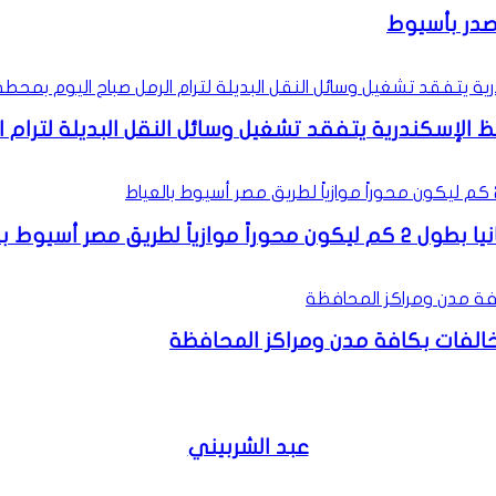
صدر بأسيوط
فظ الإسكندرية يتفقد تشغيل وسائل النقل البديلة لترام 
ر أسيوط بالعياط
لمخالفات بكافة مدن ومراكز المحافظة
عبد الشربيني
موقع