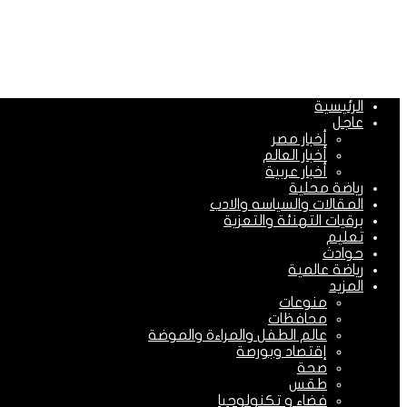
الرئيسية
عاجل
أخبار مصر
أخبار العالم
أخبار عربية
رياضة محلية
المقالات والسياسه والادب
برقيات التهنئة والتعزية
تعليم
حوادث
رياضة عالمية
المزيد
منوعات
محافظات
عالم الطفل والمراءة والموضة
إقتصاد وبورصة
صحة
طقس
فضاء و تكنولوجيا