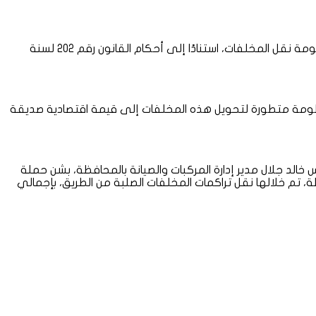
وأوضح محافظ الدقهلية أن المحافظة تعمل وفق رؤية استراتيجية تهدف إلى السيطرة على ظاهرة التخلص العشوائي، وحوكمة منظومة نقل المخلفات، استنادًا إلى أحكام القانون رقم 202 لسنة
نظومة متطورة لتحويل هذه المخلفات إلى قيمة اقتصادية صديقة
الد جلال مدير إدارة المركبات والصيانة بالمحافظة، بشن حملة
 تم خلالها نقل تراكمات المخلفات الصلبة من الطريق، بإجمالي