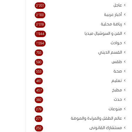
عاجل
2٬201
أخبار عربية
2٬100
رياضة محلية
2٬019
الفن و السوشيال ميديا
1٬944
حوادث
1٬294
القسم الديني
755
طقس
590
صحة
553
تعليم
461
مطبخ
457
حدث
382
منوعات
279
عالم الطفل والمراءة والموضة
271
مستشارك القانونى
252