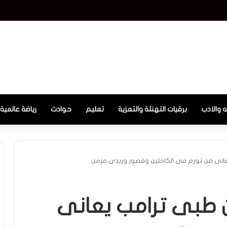
ل ترعة الإسماعيلية.. غلق المحابس وتوقف 4 محطات مياه بأبوصوير
ه والادب
برقيات التهنئة والتعزية
تعليم
حوادث
رياضة عالمية
يعانى من تورم فى الكاحلين وقصور وريدى مزمن
ان طبى ترامب يعانى