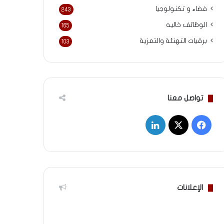
فضاء و تكنولوجيا
243
الوظائف خاليه
165
برقيات التهنئة والتعزية
103
تواصل معنا
‫X
فيسبوك
لينكدإن
الإعلانات