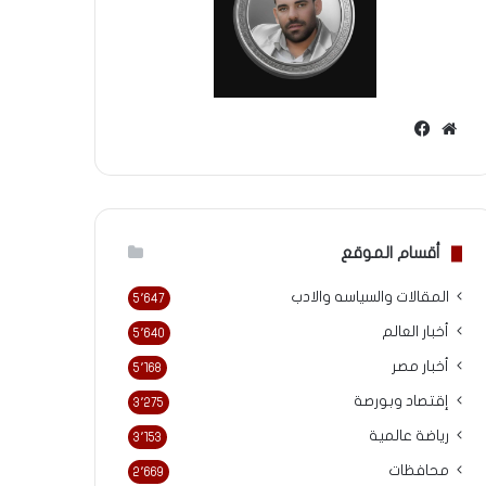
موقع
فيسبوك
الويب
أقسام الموقع
المقالات والسياسه والادب
5٬647
أخبار العالم
5٬640
أخبار مصر
5٬168
إقتصاد وبورصة
3٬275
رياضة عالمية
3٬153
محافظات
2٬669