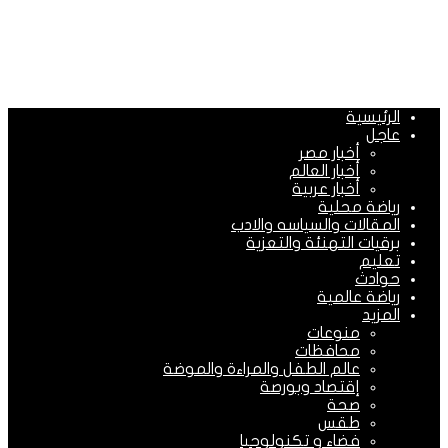
الرئيسية
عاجل
أخبار مصر
أخبار العالم
أخبار عربية
رياضة محلية
المقالات والسياسه والادب
برقيات التهنئة والتعزية
تعليم
حوادث
رياضة عالمية
المزيد
منوعات
محافظات
عالم الطفل والمراءة والموضة
إقتصاد وبورصة
صحة
طقس
فضاء و تكنولوجيا