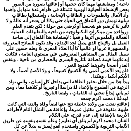
ناحية ؛ ومعايشتها مهما كان حجمها أو إعاقتِها بصورة من الصور
بعض الإنشطة الحياتية اليومية مُتمثلة في ظواهرٍعدة منها بل واهمها
وأد الآمال والطموحات و الطاقاتِ الإيجابية ، وإستبدالِها بطاقاتٍ
سلبية تهمش دور المُعاق في الحياة حتي يكادُ ان يشعر أنه عالةً و لا
تأثير لهُ يُرضيهِ هو شخصياً أو يُرضي من حولهُ ؛ لكن بِتقدم العلمِ
وروافدهِ من مبتكراتٍ التكنولوجية من ناحية والتطبيقات العملية
الفعالة والملموس أثرها و قعياً ؛ لإستعادة هذا المُعاق إلي ساحة
العمل بل والإنتاج الذي يصلُ لحد الإبداع ، وقد تكون النماذج المعروفة
والمشهورة عربيا او عالمياً كا أبا العلاء المعري & وطه حسين علي
سبيل المثال من المشاهير المعروفين علي مستوي العامة ، فكانت
إبدعاتهما قيمة مُضافة للتاريخ البشري والحضاري من ناحية ، وبنفسِ
القدرِ أصبحا وغيرهما كقدوة للغير .
فلم يعد الأعمي أعمي ولا الكسيحُ كسيحاً ، و ولا الأصمُ أصماً ، ولا
الأبكم أبكما ، وهكذا .
يبدأ هذا من خلال تحفيز الطاقة التي بداخل كل إنسان ، والتي تولد
الرغبة في الطموحِ والإعداد لهُ دراسةً أو تجريباً أو كلاهما معاً ، ومن
ثم يأتي إبداعٌ تنحني له القاماتٍ ، وايضا التاريخ .
مُبدعُنا / محمد اكرم جمعه
إعاقتهِ نتجت من ولادة خاطئة نتج عنها ايضاً وفاة والدته التي كانت
طبيبة متفوقة في مقتبل عمرها، وإعاقتهُ هي الشلل التام لأطرافه
الأربعة بالإضافة إلى عدم قدرتِه علي الكلام
الفنان / محمد اكرم لم يتلق أي تعليم ؛ وعلم نفسهِ بنفسهِ عن طريق
الألعاب التربوية والكمبيوتر واستخدم أنفهِ لِيعبرَ به بديلاً عن كل