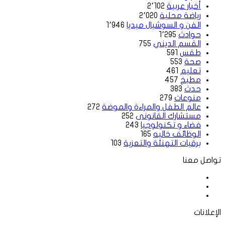
أخبار عربية
2٬102
رياضة محلية
2٬020
الفن و السوشيال ميديا
1٬946
حوادث
1٬295
القسم الديني
755
طقس
591
صحة
553
تعليم
461
مطبخ
457
حدث
383
منوعات
279
عالم الطفل والمراءة والموضة
272
مستشارك القانونى
252
فضاء و تكنولوجيا
243
الوظائف خاليه
165
برقيات التهنئة والتعزية
103
تواصل معنا
فيسبوك
‫X
لينكدإن
الإعلانات