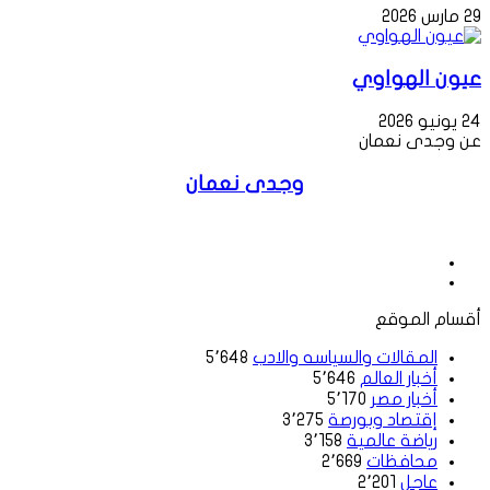
29 مارس 2026
عيون الهواوي
24 يونيو 2026
عن وجدى نعمان
وجدى نعمان
موقع
الويب
فيسبوك
أقسام الموقع
المقالات والسياسه والادب
5٬648
أخبار العالم
5٬646
أخبار مصر
5٬170
إقتصاد وبورصة
3٬275
رياضة عالمية
3٬158
محافظات
2٬669
عاجل
2٬201