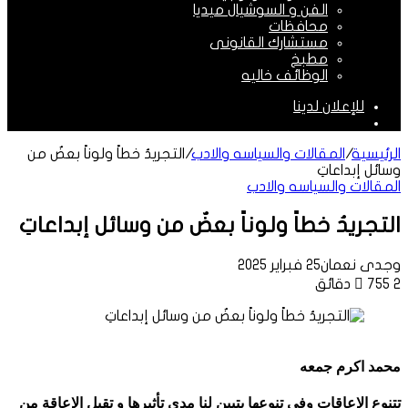
الفن و السوشيال ميديا
محافظات
مستشارك القانونى
مطبخ
الوظائف خاليه
للإعلان لدينا
الوضع
المظلم
الرئيسية
/
المقالات والسياسه والادب
/
التجريدُ خطاً ولوناً بعضٌ من
وسائل إبداعاتِ
المقالات والسياسه والادب
التجريدُ خطاً ولوناً بعضٌ من وسائل إبداعاتِ
وجدى نعمان
25 فبراير 2025
2 دقائق
755
محمد اكرم جمعه
تتنوع الإعاقات وفي تنوعها يتبين لنا مدي تأثيرها و تقبل الإعاقة من