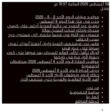
09 أغسطس 2026 الساعة 10:37 ص
عاجل
مواعيد مباريات اليوم الأحد 9 – 8 – 2026
حدث في مثل هذا اليوم 9 أغسطس
توفيق عبد الحميد عن حالته الصحية أجلس على كرسي
متحرك ولذلك اعتزلت التمثيل نهائيًا
منسوب نهر اللوار في فرنسا ينخفض إلى مستوى حرج
بسبب الجفاف
فانس نحن فيمنتصف اللعبة وإيران أبلغتنا أنها لن تفرض
رسوما على عبور هرمز
الجزائر تتأهل لكأس العالم للسيدات بعد فوزها على كوت
ديفوار لأول مرة في تاريخها
مواقيت الصلاة اليوم الأحد 9 أغسطس 2026 بمحافظات
الجمهورية
درجات الحرارة اليوم الأحد 9 أغسطس 2026
حظك اليوم وتوقعات الأبراج الأحد 9 أغسطس
أهم الأخبار العالمية والعربية حتى منتصف الليل
من نحن
سياسة الخصوصية
إتصل بنا
خريطة الموقع
القائمة