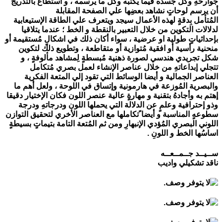
جوارحهِ وكل جسده فيما يكتبه وكل ما يرسمه ، و استطاع بالتدريج
أن يرسم لوحاتٍ نشاهد بعضِها علي الصفحة المقابلة
المُتأمل بِدقةٍ لهذه الأعمال سيجد ويتعرف علي الطاقة الإستيعابية
لدلالات التكوين من خلال التعبير بالنقطة و الخط ؛ عندما يتلاقيا
بإحداثياتٍ طولية او عرضية ، سواء أكان ذلك في اشكالٍ مُستقيمة أو
منحنية رأسية أو افقية مُتوازية أو متقاطعة ، وتطويع ذلك لتكوين
شكل تجريدي هندسي لصورة ذهنية مُبسطةٍ لِمشاهد مألوفةٍ ، و
تتجلي إبداعاتهِ من خلال عناصر الإنشاء لعمل بصري مُتكامل
العناصر الجمالية و أيضا الوسائط التي تقود إلي المتعة الفكرية
والبصرية المُوزعة في هارمونية وإتساق في اللوحة ، ولعل أهم ما
إهتم به وأجادهُ بتقنية و مهارةٍ عالية عنصر اللون فكان الإختيار دقيقا
وذو إحترافية وعلمٍ عن الدلالة التي يحملها اللون ودرجاتهِ ودرجة
سطوعهٍ المناسبة و أيضا ًتكاملها مع العناصر الأخري لتحقيق التوازن
اللوني البصري المُؤدي الإنبهارِ ومن ثم المُتعة التامة بتيماتٍ بسيطةٍ
اساسُها الخط و اللونِ .
ســيــد جــمــعــه
ناقد تشكيلي واديب