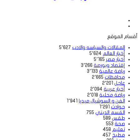
موقع
الويب
فيسبوك
أقسام الموقع
المقالات والسياسه والادب
5٬627
أخبار العالم
5٬624
أخبار مصر
5٬165
إقتصاد وبورصة
3٬266
رياضة عالمية
3٬133
محافظات
2٬665
عاجل
2٬201
أخبار عربية
2٬094
رياضة محلية
2٬018
الفن و السوشيال ميديا
1٬941
حوادث
1٬291
القسم الديني
755
طقس
589
صحة
553
تعليم
458
مطبخ
457