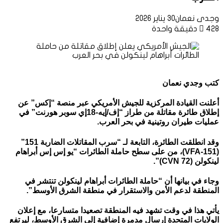
وجدى نعمان
30 يناير 2026
428
دقيقة واحدة
كتب وجدي نعمان
أعلنت القيادة المركزية للجيش الأمريكي عبر منصة “إكس” عن
إطلاق طائرة مقاتلة من طراز “إف/إيه-18إي سوبر هورنت” في
عمليات طيران روتينية في بحر العرب.
وقد انطلقت الطائرة، التابعة لـ “سرب المقاتلات الضاربة 151”
(VFA-151)، من على سطح حاملة الطائرات “يو إس إس أبراهام
لينكولن (CVN 72)”.
وجاء في بيانها أن “حاملة الطائرات أبراهام لينكولن تنتشر في
المنطقة لدعم الأمن والاستقرار في منطقة الشرق الأوسط”.
يأتي هذا في وقت تشهد فيه المنطقة تصعيدا متسارعا، مع إعلان
الولايات المتحدة إرسال مدمرة إضافية إلى الشرق الأوسط، ليرتفع