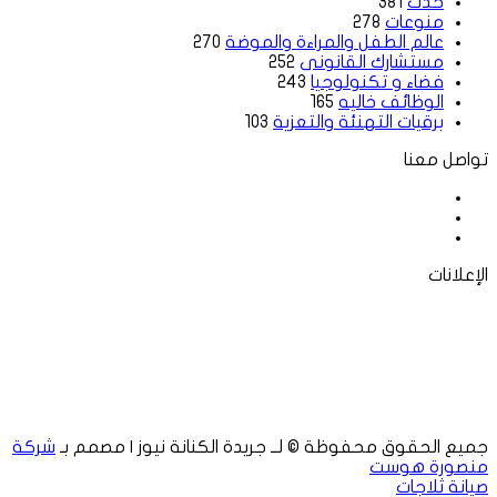
حدث
381
منوعات
278
عالم الطفل والمراءة والموضة
270
مستشارك القانونى
252
فضاء و تكنولوجيا
243
الوظائف خاليه
165
برقيات التهنئة والتعزية
103
تواصل معنا
فيسبوك
‫X
لينكدإن
الإعلانات
جميع الحقوق محفوظة © لــ جريدة الكنانة نيوز | مصمم بـ
شركة
منصورة هوست
صيانة ثلاجات