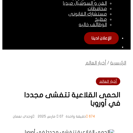
الفن و السوشيال ميديا
محافظات
مستشارك القانونى
مطبخ
الوظائف خاليه
للإعلان لدينا
الوضع
المظلم
الرئيسية
/
أخبار العالم
أخبار العالم
الحمى القلاعية تتفشى مجددا
في أوروبا
674
دقيقة واحدة
07 مارس 2025
وجدى نعمان