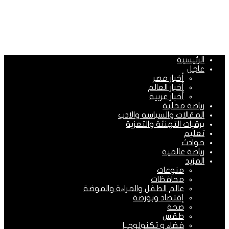
الرئيسية
عاجل
أخبار مصر
أخبار العالم
أخبار عربية
رياضة محلية
المقالات والسياسه والادب
برقيات التهنئة والتعزية
تعليم
حوادث
رياضة عالمية
المزيد
منوعات
محافظات
عالم الطفل والمراءة والموضة
إقتصاد وبورصة
صحة
طقس
فضاء و تكنولوجيا