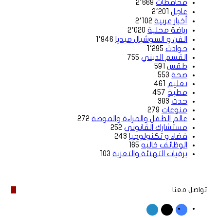
محافظات
2٬669
عاجل
2٬201
أخبار عربية
2٬102
رياضة محلية
2٬020
الفن و السوشيال ميديا
1٬946
حوادث
1٬295
القسم الديني
755
طقس
591
صحة
553
تعليم
461
مطبخ
457
حدث
383
منوعات
279
عالم الطفل والمراءة والموضة
272
مستشارك القانونى
252
فضاء و تكنولوجيا
243
الوظائف خاليه
165
برقيات التهنئة والتعزية
103
تواصل معنا
‫X
فيسبوك
لينكدإن