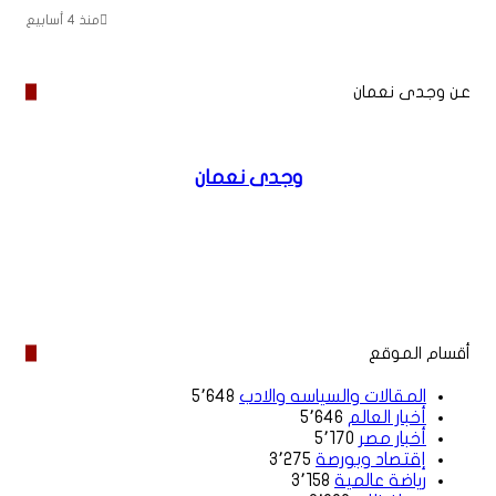
منذ 4 أسابيع
عن وجدى نعمان
وجدى نعمان
موقع
فيسبوك
الويب
أقسام الموقع
المقالات والسياسه والادب
5٬648
أخبار العالم
5٬646
أخبار مصر
5٬170
إقتصاد وبورصة
3٬275
رياضة عالمية
3٬158