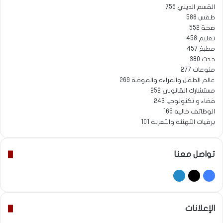
القسم الديني
755
طقس
588
صحة
552
تعليم
458
مطبخ
457
حدث
380
منوعات
277
عالم الطفل والمراءة والموضة
269
مستشارك القانونى
252
فضاء و تكنولوجيا
243
الوظائف خاليه
165
برقيات التهنئة والتعزية
101
تواصل معنا
‫X
فيسبوك
لينكدإن
الإعلانات