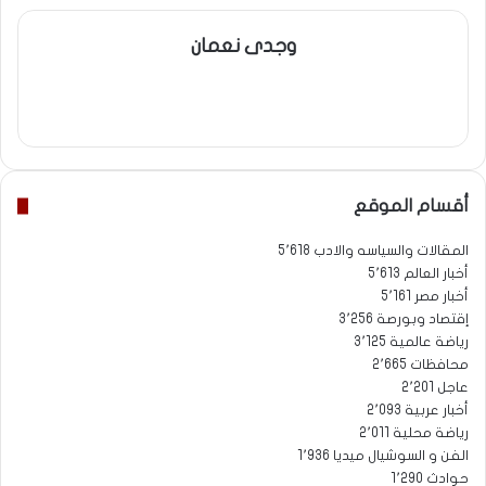
وجدى نعمان
موقع
فيسبوك
الويب
أقسام الموقع
المقالات والسياسه والادب
5٬618
أخبار العالم
5٬613
أخبار مصر
5٬161
إقتصاد وبورصة
3٬256
رياضة عالمية
3٬125
محافظات
2٬665
عاجل
2٬201
أخبار عربية
2٬093
رياضة محلية
2٬011
الفن و السوشيال ميديا
1٬936
حوادث
1٬290