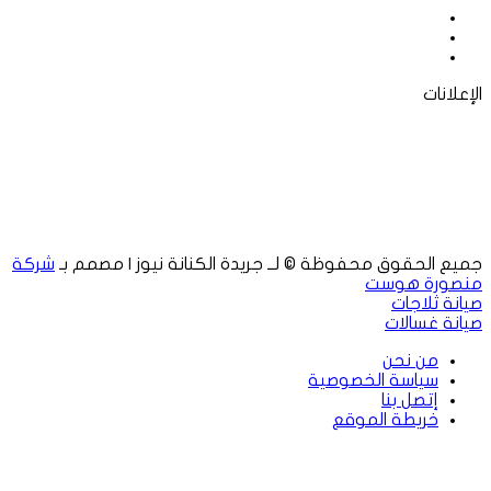
فيسبوك
‫X
لينكدإن
الإعلانات
جميع الحقوق محفوظة © لــ جريدة الكنانة نيوز | مصمم بـ
شركة
منصورة هوست
صيانة ثلاجات
صيانة غسالات
من نحن
سياسة الخصوصية
إتصل بنا
خريطة الموقع