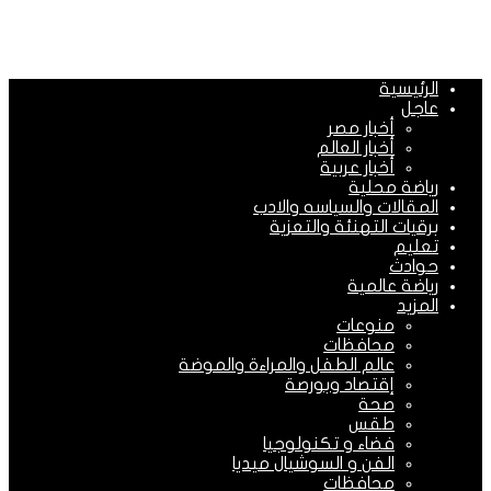
الرئيسية
عاجل
أخبار مصر
أخبار العالم
أخبار عربية
رياضة محلية
المقالات والسياسه والادب
برقيات التهنئة والتعزية
تعليم
حوادث
رياضة عالمية
المزيد
منوعات
محافظات
عالم الطفل والمراءة والموضة
إقتصاد وبورصة
صحة
طقس
فضاء و تكنولوجيا
الفن و السوشيال ميديا
محافظات