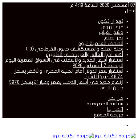
07 أغسطس 2026 الساعة 4:19 م
عاجل
تريد ان تكون
غزو الهوى
وشمُ الغياب
بحر العلم
الصحف العالمية اليوم
رحلة الملك والمستكشف حانون القرطاجي (19)
أهم أخبار العالم والعرب حتى الظهيرة
استقرار أسعار الحديد والأسمنت في الأسواق المصرية اليوم
الجمعة 7 أغسطس 2026
استقرار سعر الدولار أمام الجنيه المصري والأخضر يسجل
49.74 جنيهًا للشراء
ارتفاع جديد في أسعار الذهب بمصر وعيار 21 يسجل 5970
جنيهًا اليوم
من نحن
سياسة الخصوصية
إتصل بنا
خريطة الموقع
القائمة