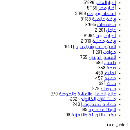
أخبار العالم
5٬626
أخبار مصر
5٬165
إقتصاد وبورصة
3٬266
رياضة عالمية
3٬133
محافظات
2٬665
عاجل
2٬201
أخبار عربية
2٬094
رياضة محلية
2٬018
الفن و السوشيال ميديا
1٬941
حوادث
1٬291
القسم الديني
755
طقس
589
صحة
553
تعليم
458
مطبخ
457
حدث
381
منوعات
278
عالم الطفل والمراءة والموضة
270
مستشارك القانونى
252
فضاء و تكنولوجيا
243
الوظائف خاليه
165
برقيات التهنئة والتعزية
103
تواصل معنا