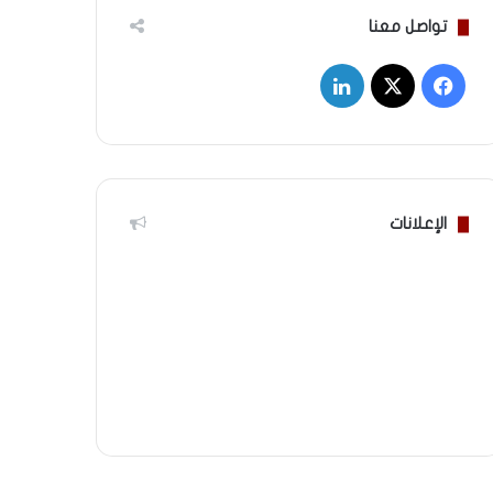
تواصل معنا
‫X
فيسبوك
لينكدإن
الإعلانات