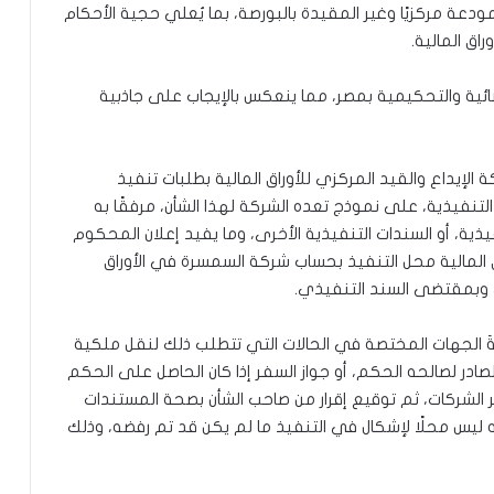
مودعة مركزيًا وغير المقيدة بالبورصة، بما يُعلي حجية الأحكام
اق المالية.
ئية والتحكيمية بمصر، مما ينعكس بالإيجاب على جاذبية
 الإيداع والقيد المركزي للأوراق المالية بطلبات تنفيذ
التنفيذية، على نموذج تعده الشركة لهذا الشأن، مرفقًا به
ية، أو السندات التنفيذية الأخرى، وما يفيد إعلان المحكوم
راق المالية محل التنفيذ بحساب شركة السمسرة في الأوراق
ي وبمقتضى السند التنفيذي.
ةَ الجهات المختصة في الحالات التي تتطلب ذلك لنقل ملكية
لصادر لصالحه الحكم، أو جواز السفر إذا كان الحاصل على الحكم
غير الشركات، ثم توقيع إقرار من صاحب الشأن بصحة المستندات
ه ليس محلًا لإشكال في التنفيذ ما لم يكن قد تم رفضه، وذلك