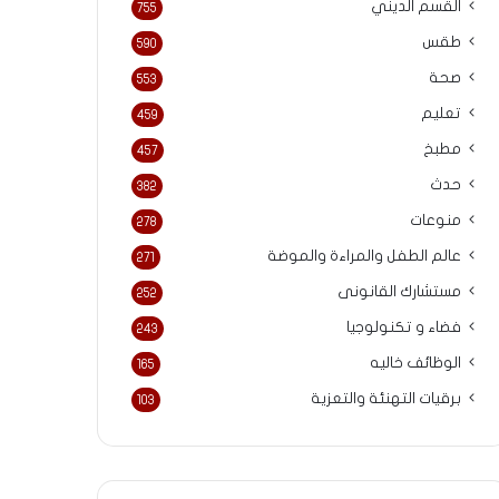
القسم الديني
755
طقس
590
صحة
553
تعليم
459
مطبخ
457
حدث
382
منوعات
278
عالم الطفل والمراءة والموضة
271
مستشارك القانونى
252
فضاء و تكنولوجيا
243
الوظائف خاليه
165
برقيات التهنئة والتعزية
103