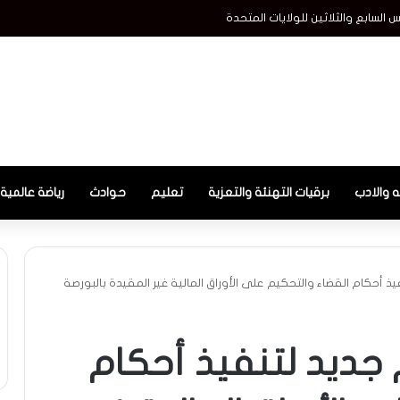
س السابع والثلاثين للولايات المتحدة
ه والادب
برقيات التهنئة والتعزية
تعليم
حوادث
رياضة عالمية
نفيذ أحكام القضاء والتحكيم على الأوراق المالية غير المقيدة بالبورصة
ام جديد لتنفيذ أحكام