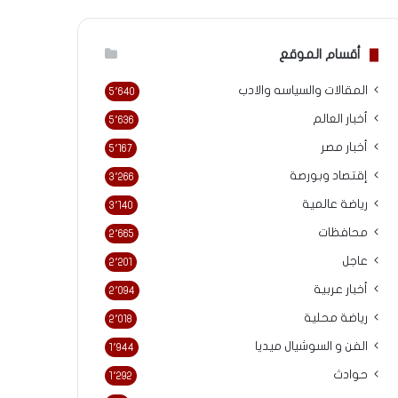
أقسام الموقع
المقالات والسياسه والادب
5٬640
أخبار العالم
5٬636
أخبار مصر
5٬167
إقتصاد وبورصة
3٬266
رياضة عالمية
3٬140
محافظات
2٬665
عاجل
2٬201
أخبار عربية
2٬094
رياضة محلية
2٬018
الفن و السوشيال ميديا
1٬944
حوادث
1٬292