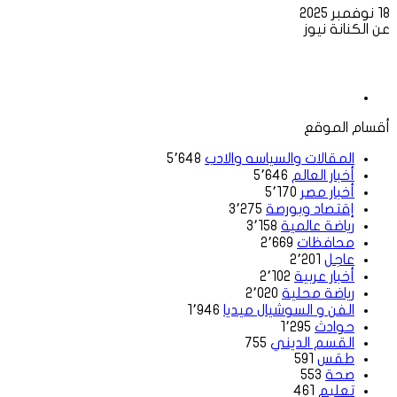
18 نوفمبر 2025
عن الكنانة نيوز
أقسام الموقع
المقالات والسياسه والادب
5٬648
أخبار العالم
5٬646
أخبار مصر
5٬170
إقتصاد وبورصة
3٬275
رياضة عالمية
3٬158
محافظات
2٬669
عاجل
2٬201
أخبار عربية
2٬102
رياضة محلية
2٬020
الفن و السوشيال ميديا
1٬946
حوادث
1٬295
القسم الديني
755
طقس
591
صحة
553
تعليم
461