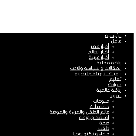
الرئيسية
عاجل
أخبار مصر
أخبار العالم
أخبار عربية
رياضة محلية
المقالات والسياسه والادب
برقيات التهنئة والتعزية
تعليم
حوادث
رياضة عالمية
المزيد
منوعات
محافظات
عالم الطفل والمراءة والموضة
إقتصاد وبورصة
صحة
طقس
فضاء و تكنولوجيا