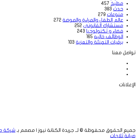
مطبخ
457
حدث
383
منوعات
279
عالم الطفل والمراءة والموضة
272
مستشارك القانونى
252
فضاء و تكنولوجيا
243
الوظائف خاليه
165
برقيات التهنئة والتعزية
103
تواصل معنا
فيسبوك
‫X
لينكدإن
الإعلانات
جميع الحقوق محفوظة © لــ جريدة الكنانة نيوز | مصمم بـ
شركة م
صيانة ثلاجات