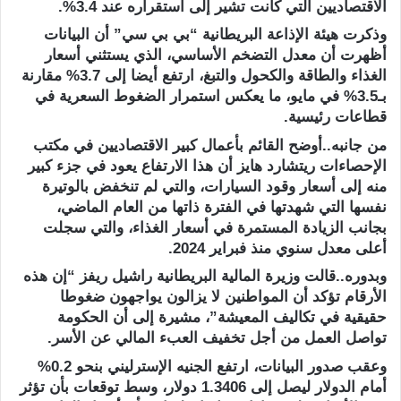
الاقتصاديين التي كانت تشير إلى استقراره عند 3.4%.
وذكرت هيئة الإذاعة البريطانية “بي بي سي” أن البيانات
أظهرت أن معدل التضخم الأساسي، الذي يستثني أسعار
الغذاء والطاقة والكحول والتبغ، ارتفع أيضا إلى 3.7% مقارنة
بـ3.5% في مايو، ما يعكس استمرار الضغوط السعرية في
قطاعات رئيسية.
من جانبه..أوضح القائم بأعمال كبير الاقتصاديين في مكتب
الإحصاءات ريتشارد هايز أن هذا الارتفاع يعود في جزء كبير
منه إلى أسعار وقود السيارات، والتي لم تنخفض بالوتيرة
نفسها التي شهدتها في الفترة ذاتها من العام الماضي،
بجانب الزيادة المستمرة في أسعار الغذاء، والتي سجلت
أعلى معدل سنوي منذ فبراير 2024.
وبدوره..قالت وزيرة المالية البريطانية راشيل ريفز “إن هذه
الأرقام تؤكد أن المواطنين لا يزالون يواجهون ضغوطا
حقيقية في تكاليف المعيشة”، مشيرة إلى أن الحكومة
تواصل العمل من أجل تخفيف العبء المالي عن الأسر.
وعقب صدور البيانات، ارتفع الجنيه الإسترليني بنحو 0.2%
أمام الدولار ليصل إلى 1.3406 دولار، وسط توقعات بأن تؤثر