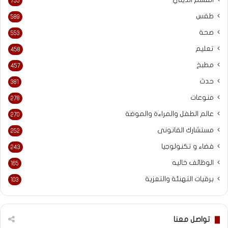
القسم الديني
755
طقس
589
صحة
553
تعليم
458
مطبخ
457
حدث
381
منوعات
278
عالم الطفل والمراءة والموضة
270
مستشارك القانونى
252
فضاء و تكنولوجيا
243
الوظائف خاليه
165
برقيات التهنئة والتعزية
103
تواصل معنا