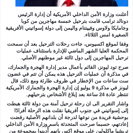
أعلنت وزارة الأمن الداخلي الأمريكية أن إدارة الرئيس
دونالد ترامب قامت بترحيل خمسة مهاجرين من كوبا
وجامايكا ولاوس وفييتنام واليمن إلى دولة إسواتيني الأفريقية
الصغيرة امس الثلاثاء.
وفقا لموقع اكسيوس، جاءت رحلات الترحيل بعد أن سمحت
المحكمة العليا الشهر الماضي للإدارة باستئناف عمليات
ترحيل المهاجرين إلى دول ثالثة غير موطنهم الأصلي.
صرح تود ليونز، القائم بأعمال مدير إدارة الهجرة والجمارك،
في مذكرة أن عمليات الترحيل هذه يمكن أن تتم في غضون
ست ساعات من الإخطار في ظروف طارئة ومع ذلك، قال
ليونز في مذكرة 9 يوليو إن إدارة الهجرة والجمارك الأمريكية
تنتظر عادة 24 ساعة بعد إبلاغ الأشخاص بترحيلهم.
واشار التقرير الى ان رحلة ترحيل آمنة من دولة ثالثة هبطت
إلى إسواتيني في جنوب أفريقيا نقلت هذه الرحلة أفرادًا
بوحشية فريدة من نوعها لدرجة أن بلدانهم الأصلية رفضت
إعادتهم، حسبما صرحت المتحدثة باسم وزارة الأمن الداخلي
تريشيا ماكلولين على موقع اكس بانهم أُدينوا بمجموعة من