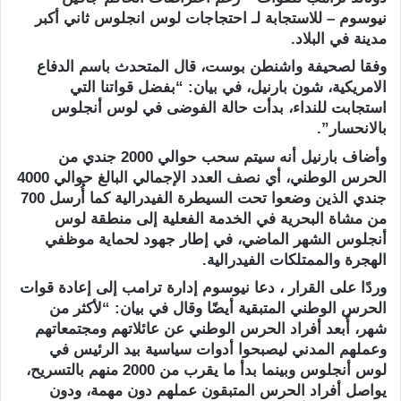
نيوسوم – للاستجابة لـ احتجاجات لوس انجلوس ثاني أكبر
مدينة في البلاد.
وفقا لصحيفة واشنطن بوست، قال المتحدث باسم الدفاع
الامريكية، شون بارنيل، في بيان: “بفضل قواتنا التي
استجابت للنداء، بدأت حالة الفوضى في لوس أنجلوس
بالانحسار”.
وأضاف بارنيل أنه سيتم سحب حوالي 2000 جندي من
الحرس الوطني، أي نصف العدد الإجمالي البالغ حوالي 4000
جندي الذين وضعوا تحت السيطرة الفيدرالية كما أُرسل 700
من مشاة البحرية في الخدمة الفعلية إلى منطقة لوس
أنجلوس الشهر الماضي، في إطار جهود لحماية موظفي
الهجرة والممتلكات الفيدرالية.
وردًا على القرار ، دعا نيوسوم إدارة ترامب إلى إعادة قوات
الحرس الوطني المتبقية أيضًا وقال في بيان: “لأكثر من
شهر، أُبعد أفراد الحرس الوطني عن عائلاتهم ومجتمعاتهم
وعملهم المدني ليصبحوا أدوات سياسية بيد الرئيس في
لوس أنجلوس وبينما بدأ ما يقرب من 2000 منهم بالتسريح،
يواصل أفراد الحرس المتبقون عملهم دون مهمة، ودون