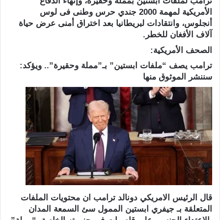
ترامب لملفات ابستين بمملة وحقيرة، وإنهاء الدفاع
الأمريكية لمهمة 2000 جندي حرس وطنى فى لوس
أنجلوس، وانتقادات لبريطانيا بعد اختراق أمنى عرض حياة
آلاف الأفغان للخطر.
الصحف الأمريكية:
ترامب يصف “ملفات ابستين” بـ”مملة وحقيرة”.. ويؤكد:
سننشر الموثوق منها
قال الرئيس الامريكي دونالد ترامب ان محتويات الملفات
المتعلقة بـ جيفري ابستين الممول سئ السمعة المدان