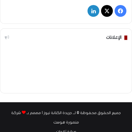
‫X
فيسبوك
لينكدإن
الإعلانات
جميع الحقوق محفوظة © لــ جريدة الكنانة نيوز | مصمم بـ
شركة
منصورة هوست
صيانة ثلاجات