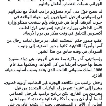
الجرائم، شملت اغتصاب أطفال وقتلهم.
لم يتضح فورًا متى أبرم مسؤولو ترامب اتفاقًا مع نظرائهم
في إسواتيني لترحيل المهاجرين إلى الدولة الواقعة في
جنوب أفريقيا، أو ما هي شروطه، ولم يستجب ممثلو وزارة
الأمن الداخلي ووزارة خارجية إسواتيني فورًا لطلب
أكسيوس للتعليق في وقت مبكر من يوم الأربعاء.
عقب صدور حكم المحكمة العليا، تم ترحيل ثمانية رجال من
آسيا وأمريكا اللاتينية، كانوا محور القضية، إلى جنوب
السودان في وقت سابق من هذا الشهر.
وإسواتيني، آخر ملكية مطلقة في أفريقيا، هي دولة صغيرة
تحيط بها جنوب أفريقيا من كل الجهات، ويحكمها منذ عام
1986 الملك مسواتي الثالث، الذي ينتقد بسبب أسلوب حياته
الباذخ.
وجعل ترامب من مكافحة الهجرة غير النظامية أولوية قصوى،
مشيرا إلى “غزو” تتعرض له الولايات المتحدة من قبل
مجرمين من الخارج، لكن برنامج ترامب للترحيل الجماعي
أُحبط أو أُبطئ بسبب أحكام قضائية متعددة، لا سيما على
أساس أن الأفراد المستهدفين يجب أن يكونوا قادرين على