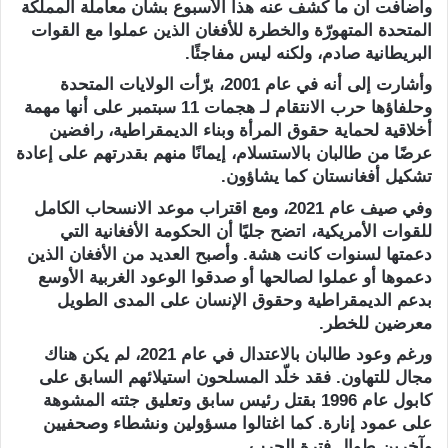
وأضافت أن ما كُشف عنه هذا الأسبوع بشأن معاملة المملكة
المتحدة المتهورّة والخطرة للأفغان الذين عملوا مع القوات
البريطانية صادم، ولكنه ليس مفاجئًا.
وأشارت إلى أنه في عام 2001، برّأت الولايات المتحدة
وحلفاؤها حرب الانتقام لـ هجمات 11 سبتمبر على أنها مهمة
أخلاقية لحماية حقوق المرأة وبناء الديمقراطية، رافضين
عرضًا من طالبان بالاستسلام، إيمانًا منهم بقدرتهم على إعادة
تشكيل أفغانستان كما يشاؤون.
وفي صيف عام 2021، ومع اقتراب موعد الانسحاب الكامل
للقوات الأمريكية، اتضح جليًا أن الحكومة الأفغانية التي
دعمتها لسنوات كانت هشة. وأصبح العديد من الأفغان الذين
دعموها أو عملوا لصالحها أو صدقوا الوعود الغربية الأوسع
بدعم الديمقراطية وحقوق الإنسان على المدى الطويل
معرضين للخطر.
ورغم وعود طالبان بالاعتدال في عام 2021، لم يكن هناك
مجال للتهاون. فقد خلّد المسلحون استيلائهم السابق على
كابول عام 1996 بقتل رئيس سابق وتعليق جثته المشوهة
على عمود إنارة. كما اغتالوا مسؤولين ونشطاء وصحفيين
وآخرين طوال فترة الحرب.