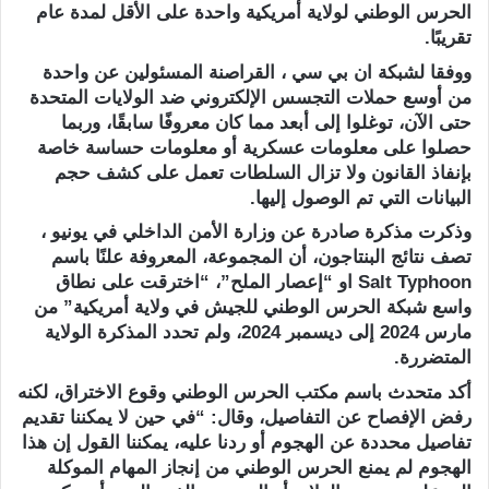
الحرس الوطني لولاية أمريكية واحدة على الأقل لمدة عام
تقريبًا.
ووفقا لشبكة ان بي سي ، القراصنة المسئولين عن واحدة
من أوسع حملات التجسس الإلكتروني ضد الولايات المتحدة
حتى الآن، توغلوا إلى أبعد مما كان معروفًا سابقًا، وربما
حصلوا على معلومات عسكرية أو معلومات حساسة خاصة
بإنفاذ القانون ولا تزال السلطات تعمل على كشف حجم
البيانات التي تم الوصول إليها.
وذكرت مذكرة صادرة عن وزارة الأمن الداخلي في يونيو ،
تصف نتائج البنتاجون، أن المجموعة، المعروفة علنًا باسم
Salt Typhoon او “إعصار الملح”، “اخترقت على نطاق
واسع شبكة الحرس الوطني للجيش في ولاية أمريكية” من
مارس 2024 إلى ديسمبر 2024، ولم تحدد المذكرة الولاية
المتضررة.
أكد متحدث باسم مكتب الحرس الوطني وقوع الاختراق، لكنه
رفض الإفصاح عن التفاصيل، وقال: “في حين لا يمكننا تقديم
تفاصيل محددة عن الهجوم أو ردنا عليه، يمكننا القول إن هذا
الهجوم لم يمنع الحرس الوطني من إنجاز المهام الموكلة