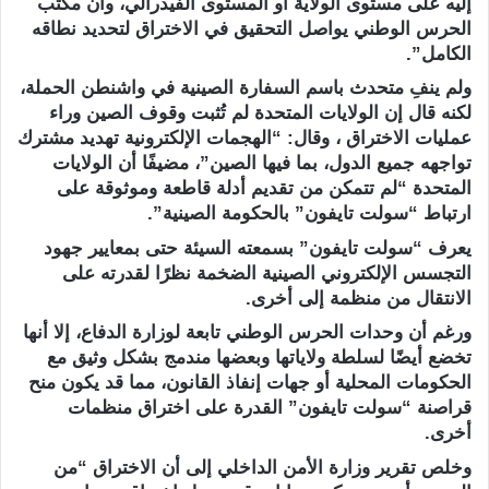
إليه على مستوى الولاية أو المستوى الفيدرالي، وأن مكتب
الحرس الوطني يواصل التحقيق في الاختراق لتحديد نطاقه
الكامل”.
ولم ينفِ متحدث باسم السفارة الصينية في واشنطن الحملة،
لكنه قال إن الولايات المتحدة لم تُثبت وقوف الصين وراء
عمليات الاختراق ، وقال: “الهجمات الإلكترونية تهديد مشترك
تواجهه جميع الدول، بما فيها الصين”، مضيفًا أن الولايات
المتحدة “لم تتمكن من تقديم أدلة قاطعة وموثوقة على
ارتباط “سولت تايفون” بالحكومة الصينية”.
يعرف “سولت تايفون” بسمعته السيئة حتى بمعايير جهود
التجسس الإلكتروني الصينية الضخمة نظرًا لقدرته على
الانتقال من منظمة إلى أخرى.
ورغم أن وحدات الحرس الوطني تابعة لوزارة الدفاع، إلا أنها
تخضع أيضًا لسلطة ولاياتها وبعضها مندمج بشكل وثيق مع
الحكومات المحلية أو جهات إنفاذ القانون، مما قد يكون منح
قراصنة “سولت تايفون” القدرة على اختراق منظمات
أخرى.
وخلص تقرير وزارة الأمن الداخلي إلى أن الاختراق “من