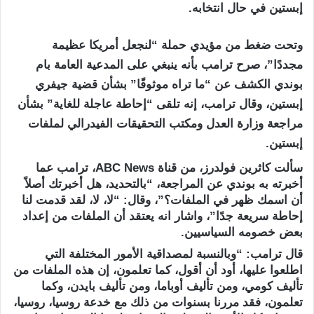
إبستين في حال انتخابه.
وتحت ضغط من مؤيدي حملة “لنجعل أمريكا عظيمة
مجددًا”، صرح ترامب بأنه ينبغي على المدعية العامة بام
بوندي الكشف عن “ما تراه موثوقًا” بشأن قضية جيفري
إبستين، وقال ترامب، إنه تلقى “إحاطة عاجلة للغاية” بشأن
مراجعة وزارة العدل ومكتب التحقيقات الفيدرالي لملفات
إبستين.
سألت كاثرين فولدرز، من قناة ABC News، ترامب عما
أخبرته به بوندي عن المراجعة، “بالتحديد، هل أخبرتك أصلاً
أن اسمك ظهر في الملفات؟”، وقال: “لا، لا، لقد قدمت لنا
إحاطة سريعة جدًا”، واشار انه يعتقد أن الملفات من إعداد
بعض خصومه السياسيين.
قال ترامب: “وبالنسبة لمصداقية الأمور المختلفة التي
اطلعوا عليها، أود أن أقول، كما تعلمون، إن هذه الملفات من
تأليف كومي، ومن تأليف أوباما، ومن تأليف بايدن، وكما
تعلمون، فقد مررنا بسنوات من ذلك مع خدعة روسيا، روسيا،