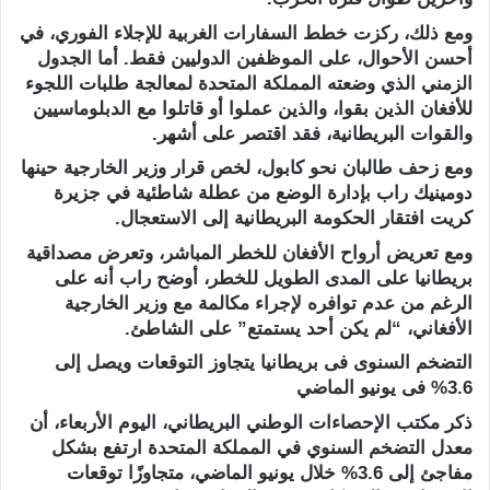
ومع ذلك، ركزت خطط السفارات الغربية للإجلاء الفوري، في
أحسن الأحوال، على الموظفين الدوليين فقط. أما الجدول
الزمني الذي وضعته المملكة المتحدة لمعالجة طلبات اللجوء
للأفغان الذين بقوا، والذين عملوا أو قاتلوا مع الدبلوماسيين
والقوات البريطانية، فقد اقتصر على أشهر.
ومع زحف طالبان نحو كابول، لخص قرار وزير الخارجية حينها
دومينيك راب بإدارة الوضع من عطلة شاطئية في جزيرة
كريت افتقار الحكومة البريطانية إلى الاستعجال.
ومع تعريض أرواح الأفغان للخطر المباشر، وتعرض مصداقية
بريطانيا على المدى الطويل للخطر، أوضح راب أنه على
الرغم من عدم توافره لإجراء مكالمة مع وزير الخارجية
الأفغاني، “لم يكن أحد يستمتع” على الشاطئ.
التضخم السنوى فى بريطانيا يتجاوز التوقعات ويصل إلى
3.6% فى يونيو الماضي
ذكر مكتب الإحصاءات الوطني البريطاني، اليوم الأربعاء، أن
معدل التضخم السنوي في المملكة المتحدة ارتفع بشكل
مفاجئ إلى 3.6% خلال يونيو الماضي، متجاوزًا توقعات