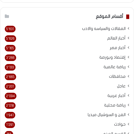
أقسام الموقع
المقالات والسياسه والادب
5٬631
أخبار العالم
5٬626
أخبار مصر
5٬165
إقتصاد وبورصة
3٬266
رياضة عالمية
3٬133
محافظات
2٬665
عاجل
2٬201
أخبار عربية
2٬094
رياضة محلية
2٬018
الفن و السوشيال ميديا
1٬941
حوادث
1٬291