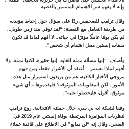
بالاعتداء الجنسي على قاصرات في جزيرته الخاصة، “مملة”،
وإنه لا يفهم سر الاهتمام المستمر بالقضية.
وقال ترامب للصحفيين ردًا على سؤال حول إحباط مؤيديه
من طريقة التعامل مع القضية: “لقد توفي منذ زمن طويل..
لم يكن يومًا عاملًا مؤثرًا في حياته.. لا أفهم لماذا قد تكون
ملفات إبستين محل اهتمام أى شخص”.
وأضاف: “إنها مسألة مملة للغاية. إنها حقيرة، لكنها مملة، ولا
أفهم لماذا تستمر .. أعتقد أن الأشرار فقط، بمن فيهم
مروجي الأخبار الكاذبة، هم من يريدون استمرار مثل هذه
الأمور.. لكن المعلومات الموثوقة؟ فليقدموها – أي شيء
موثوق، أقول، فليحصلوا عليه”.
وفقا لشبكة ايه بي سي، خلال حملته الانتخابية، روج ترامب
لنظريات المؤامرة المرتبطة بوفاة إبستين عام 2019 في
السجن، وقال إنه “لن يمانع” في الاطلاع على قائمة عملاء