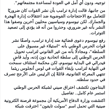
توجيه، ودون أي أمل في العودة لمساعدة مجتمعاتهم”.
من جانبها، قالت إدارة ترامب بأن نشر القوات كان ضروريًا
للتعامل مع الاحتجاجات الفوضوية ضد اعتقالات إدارة الهجرة
والجمارك. لكن نيوسوم وسياسيين محليين آخرين وصفوا هذا
النشر بأنه غير ضروري، وحذروا من أنه قد يؤدي إلى تصعيد
التوترات.
رفع نيوسوم دعوى قضائية ضد إدارة ترامب، واصفًا نشر
قوات الحرس الوطني بأنه “استيلاء غير مسبوق على
السلطة”، ومجادلًا بأنه من غير القانوني لترامب تحويل
الحرس الوطني إلى سلطة اتحادية دون إذنه، وأيد قاضٍ
فيدرالي في البداية نيوسوم، لكن محكمة استئناف سمحت
في النهاية لترامب بإبقاء القوات في لوس أنجلوس ريثما
تنتهي المعركة القانونية، قائلةً إن الرئيس على الأرجح تصرف
في حدود سلطته.
البنتاجون تكتشف اختراق صيني لشبكة الحرس الوطني
استمر عام كامل.. تفاصيل
اكتشفت وزارة الدفاع الأمريكية أن مجموعة قرصنة الكترونية
صينية التي تحمل اسم “سولت تايفون” اخترقت شبكة