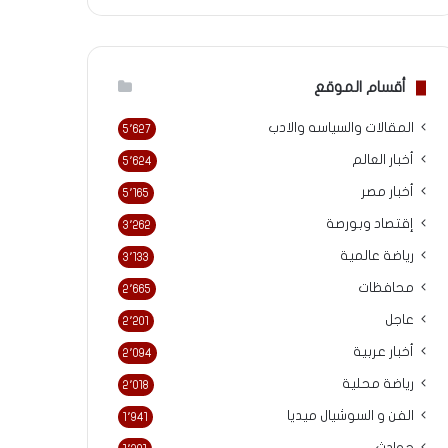
أقسام الموقع
المقالات والسياسه والادب
5٬627
أخبار العالم
5٬624
أخبار مصر
5٬165
إقتصاد وبورصة
3٬262
رياضة عالمية
3٬133
محافظات
2٬665
عاجل
2٬201
أخبار عربية
2٬094
رياضة محلية
2٬018
الفن و السوشيال ميديا
1٬941