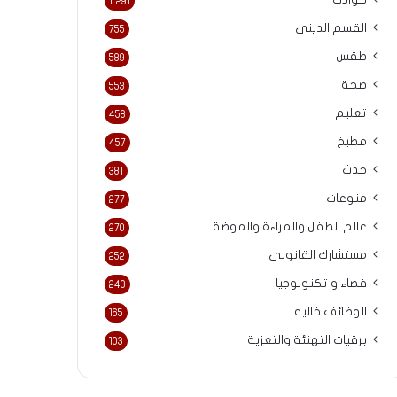
حوادث
1٬291
القسم الديني
755
طقس
589
صحة
553
تعليم
458
مطبخ
457
حدث
381
منوعات
277
عالم الطفل والمراءة والموضة
270
مستشارك القانونى
252
فضاء و تكنولوجيا
243
الوظائف خاليه
165
برقيات التهنئة والتعزية
103