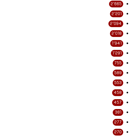
2٬665
2٬201
2٬094
2٬018
1٬941
1٬291
755
589
553
458
457
381
277
270