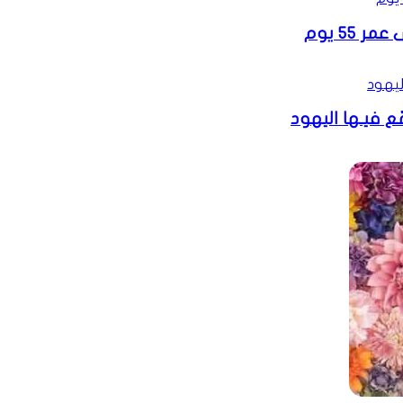
5 يوم
ع فيـها اليهود