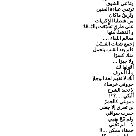
وتدَّعي الشوق
ترتدي عباءة الحنين
وتُرِيقُ ماكان
من شظايا الذكريات
على طرقٍ تشَّبَعَت بالبُــعْدْ
وٱنْمَحَتْ منها
معالم اللقاء ….
إجمع شتات العَــتَبْ
فلم يعد القلب يتحمل
منك كسرًا
ولا جبرًا …
أقولها لك
و أنا أعرف
أنك لا تفهم لغة الوجعْ
حروفي خرساء
لا تجيد الشرح
أأبكي ….؟؟!
دموعي كالجمرْ
لن تحرق إلا جفني
حفرت سواقي
ولم تَبُحْ بهَمِي
لا …لم تَخُنِي ….
حمقاء ممكن …!!