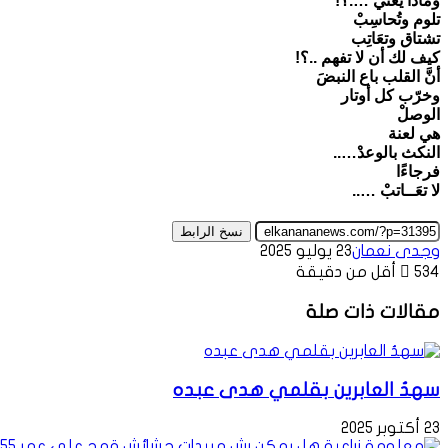
وماذا يعني ….؟!
تلوم وتُحاسِبْ
تشتاق وتعَاتِب
كيف لك أن لا تفهم ..؟!
أنَّ القلب باع النبضَ
وخرّب كل أوتار
الوصلْ
هي لعنة
النكث بالوعدْ…..
فرجاءًا
لا تعَــاتبْ …..
نسخ الرابط
وجدى نعمان
23 يوليو 2025
534
أقل من دقيقة
مقالات ذات صلة
سهدُ العابرين بقلمي هدى عبده
23 أكتوبر 2025