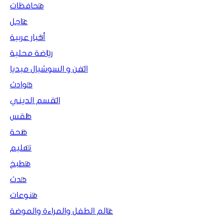
محافظات
عاجل
أخبار عربية
رياضة محلية
الفن و السوشيال ميديا
حوادث
القسم الديني
طقس
صحة
تعليم
مطبخ
حدث
منوعات
عالم الطفل والمراءة والموضة