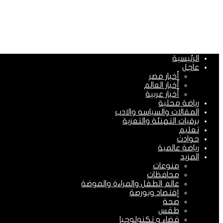
الرئيسية
عاجل
أخبار مصر
أخبار العالم
أخبار عربية
رياضة محلية
المقالات والسياسه والادب
برقيات التهنئة والتعزية
تعليم
حوادث
رياضة عالمية
المزيد
منوعات
محافظات
عالم الطفل والمراءة والموضة
إقتصاد وبورصة
صحة
طقس
فضاء و تكنولوجيا