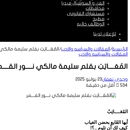
الفن و السوشيال ميديا
محافظات
مستشارك القانونى
مطبخ
الوظائف خاليه
للإعلان لدينا
الوضع
المظلم
الرئيسية
/
المقالات والسياسه والادب
/
المُعَــــاتِبْ بقلم سليمة مالكي نـ
المقالات والسياسه والادب
المُعَــــاتِبْ بقلم سليمة مالكي نــــور القــــم
وجدى نعمان
23 يوليو 2025
534
أقل من دقيقة
المُعَــــاتِبْ
أيها القَابع بحضن الغياب
كيف لك أن تلوم ..؟!