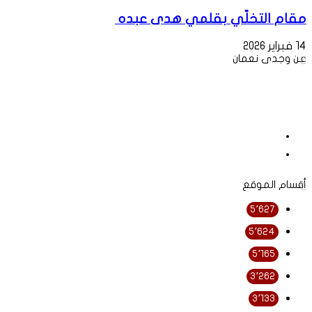
مقام التخلّي بقلمي هدى عبده
14 فبراير 2026
عن وجدى نعمان
أقسام الموقع
5٬627
5٬624
5٬165
3٬262
3٬133