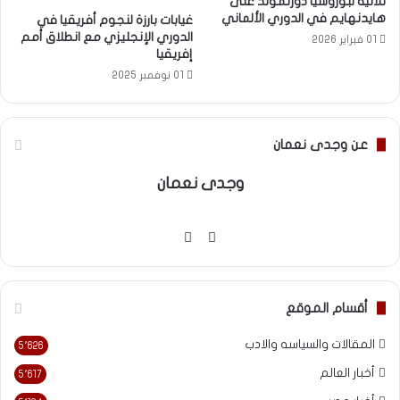
ثلاثية لبوروسيا دورتموند على
هايدنهايم في الدوري الألماني
غيابات بارزة لنجوم أفريقيا في
الدوري الإنجليزي مع انطلاق أمم
01 فبراير 2026
إفريقيا
01 نوفمبر 2025
عن وجدى نعمان
وجدى نعمان
موقع
فيسبوك
الويب
أقسام الموقع
المقالات والسياسه والادب
5٬626
أخبار العالم
5٬617