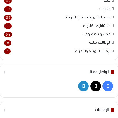
حدث
380
منوعات
277
عالم الطفل والمراءة والموضة
269
مستشارك القانونى
252
فضاء و تكنولوجيا
243
الوظائف خاليه
165
برقيات التهنئة والتعزية
101
تواصل معنا
‫X
فيسبوك
لينكدإن
الإعلانات