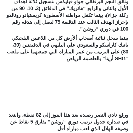
وتألق النجم البرتغالي جواو فيليكس بتسجيل ثلاثة أهداف
الأول والثاني والرابع “هاتريك” في الدقائق (3، 10، 90 من
ركلة جزاء)، بينما تكفل مواطنه الأسطورة كريستيانو رونالدو
بإحراز الهدف الثالث عند الدقيقة 75 ليصل إلى هدفه رقم
100 في دوري “روشن”.
بينما سجل ثنائية أصحاب ألأرض كل من اللاعبين البلجيكي
يانيك كاراسكو والسعودي علي البليهي في الدقيقتين (30،
80) على الترتيب من عمر المباراة التي جمعتهما على ملعب
“SHG أرينا” بالعاصمة الرياض.
ورفع نادي النصر رصيده بعد هذا الفوز إلى 82 نقطة، وابتعد
في صدارة جدول ترتيب دوري “روشن” بفارق 5 نقاط عن
وصيفه الهلال الذي لعب مباراة أقل.