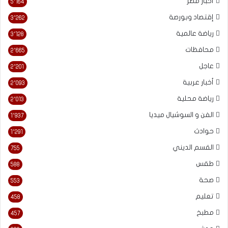
أخبار مصر
5٬164
إقتصاد وبورصة
3٬262
رياضة عالمية
3٬128
محافظات
2٬665
عاجل
2٬201
أخبار عربية
2٬093
رياضة محلية
2٬013
الفن و السوشيال ميديا
1٬937
حوادث
1٬291
القسم الديني
755
طقس
588
صحة
553
تعليم
458
مطبخ
457