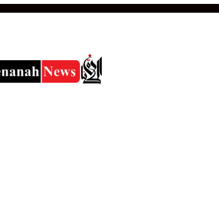
وكي الجليد الأمريكي جاك هيوز
الات والسياسه والادب
برقيات التهنئة والتعزية
تعليم
حوادث
رياضة عالم
 وبورصة
صحة
طقس
فضاء و تكنولوجيا
الفن و السوشيال ميديا
محافظا