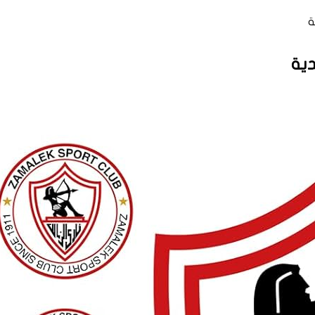
ة
دية