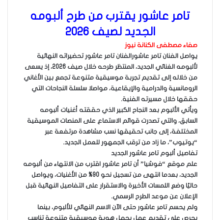
تامر عاشور يقترب من طرح ألبومه
الجديد لصيف 2026
صفاء مصطفى الكنانة نيوز
يواصل الفنان تامر عاشور
الفنان تامر عاشور
تحضيراته النهائية
لألبومه الغنائي الجديد، المنتظر طرحه خلال صيف 2026، إذ يسعى
من خلاله إلى تقديم تجربة موسيقية متنوعة تجمع بين الأغاني
الرومانسية والدرامية والإيقاعية، مواصلا سلسلة النجاحات التي
حققها خلال مسيرته الفنية.
ويأتي الألبوم بعد النجاح الكبير الذي حققته أغنيات ألبومه
السابق، والتي تصدرت قوائم الاستماع على المنصات الموسيقية
المختلفة، إلى جانب تحقيقها نسب مشاهدة مرتفعة عبر
“يوتيوب”، ما زاد من ترقب الجمهور للعمل الجديد.
تفاصيل ألبوم تامر عاشور الجديد
علم موقع “فوشيا” أن تامر عاشور اقترب من الانتهاء من ألبومه
الجديد، بعدما انتهى من تسجيل نحو 90% من الأغنيات، ويواصل
حاليًا وضع اللمسات الأخيرة والاستقرار على التفاصيل النهائية قبل
الإعلان عن موعد الطرح الرسمي.
ولم يحسم تامر عاشور حتى الآن الاسم النهائي للألبوم، بينما
يحرص على تقديم عمل يحمل هوية موسيقية متنوعة تناسب