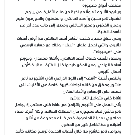
مختلف أذواق جمهوره.
ويشهد الألبوم تعاونًا مع نخبة من صناع الأغنية، من بينهم
الشعراء تامر حسين وأحمد المالكي، والملحنون والموزعون عليم
وعمرو الخضري وعمرو الشاذلي ومدين، إلى جانب عدد آخر من
الأسماء الفنية.
وفي سياق متصل، كشف الشاعر أحمد المالكي عن أولى أغنيات
الألبوم، والتي تحمل عنوان “آسف”، وذلك عبر حسابه الرسمي
على “فيسبوك”.
وتحمل الأغنية كلمات أحمد المالكي، وألحان محمدي، وتوزيع
أسامة الهندي، ومن المقرر طرحها خلال الفترة المقبلة كأول
أعمال الألبوم.
وتنتمي أغنية “آسف” إلى اللون الدرامي الذي اشتهر به تامر
عاشور وحقق من خلاله نجاحات كبيرة، خاصة في الأغنيات التي
تعتمد على الإحساس والأداء الغنائي.
نشاط فني متواصل لتامر عاشور
يأتي العمل على الألبوم بالتزامن مع نشاط فني مستمر، إذ يواصل
تامر عاشور لقاء جمهوره في الحفلات الغنائية، وكان آخرها حفل
جماهيري بمدينة المنصورة، قدم خلاله مجموعة من أشهر
أغنياته وسط تفاعل كبير من الحضور.
ويواصل تامر عاشور من خلال أعماله الجديدة ترسيخ مكانته كأحد