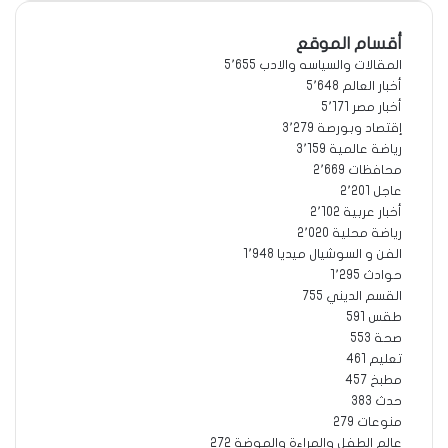
أقسام الموقع
المقالات والسياسه والادب
5٬655
أخبار العالم
5٬648
أخبار مصر
5٬171
إقتصاد وبورصة
3٬279
رياضة عالمية
3٬159
محافظات
2٬669
عاجل
2٬201
أخبار عربية
2٬102
رياضة محلية
2٬020
الفن و السوشيال ميديا
1٬948
حوادث
1٬295
القسم الديني
755
طقس
591
صحة
553
تعليم
461
مطبخ
457
حدث
383
منوعات
279
عالم الطفل والمراءة والموضة
272