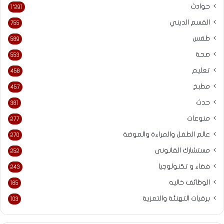
حوادث
1٬291
القسم الديني
755
طقس
589
صحة
553
تعليم
458
مطبخ
457
حدث
381
منوعات
277
عالم الطفل والمراءة والموضة
270
مستشارك القانونى
252
فضاء و تكنولوجيا
243
الوظائف خاليه
165
برقيات التهنئة والتعزية
103