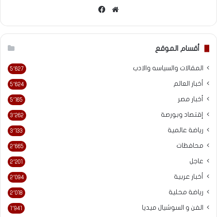
موقع
فيسبوك
الويب
أقسام الموقع
المقالات والسياسه والادب
5٬627
أخبار العالم
5٬624
أخبار مصر
5٬165
إقتصاد وبورصة
3٬262
رياضة عالمية
3٬133
محافظات
2٬665
عاجل
2٬201
أخبار عربية
2٬094
رياضة محلية
2٬018
الفن و السوشيال ميديا
1٬941