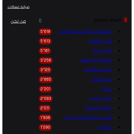
الويب
صيانة غسالات
أقسام الموقع
من نحن
المقالات والسياسه والادب
5٬618
أخبار العالم
5٬613
أخبار مصر
5٬161
إقتصاد وبورصة
3٬256
رياضة عالمية
3٬125
محافظات
2٬665
عاجل
2٬201
أخبار عربية
2٬093
رياضة محلية
2٬011
الفن و السوشيال ميديا
1٬936
حوادث
1٬290