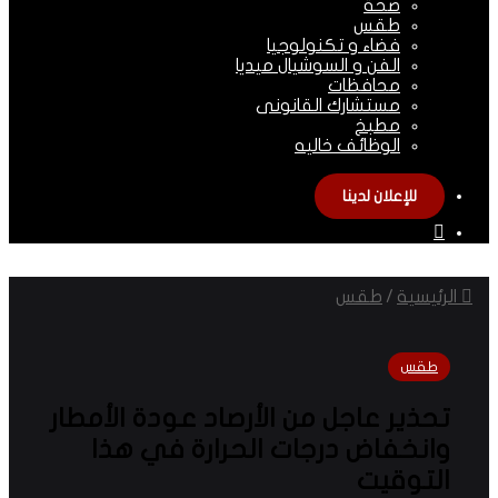
صحة
طقس
فضاء و تكنولوجيا
الفن و السوشيال ميديا
محافظات
مستشارك القانونى
مطبخ
الوظائف خاليه
للإعلان لدينا
الوضع
المظلم
الرئيسية
/
طقس
طقس
تحذير عاجل من الأرصاد عودة الأمطار
وانخفاض درجات الحرارة في هذا
التوقيت