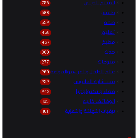
القسم الديني
755
طقس
588
صحة
552
تعليم
458
مطبخ
457
حدث
380
منوعات
277
عالم الطفل والمراءة والموضة
269
مستشارك القانونى
252
فضاء و تكنولوجيا
243
الوظائف خاليه
165
برقيات التهنئة والتعزية
101