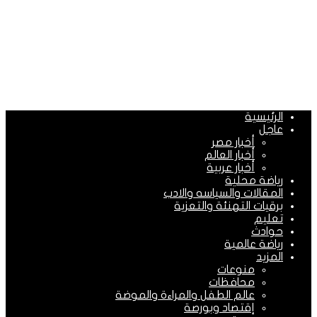
الرئيسية
عاجل
أخبار مصر
أخبار العالم
أخبار عربية
رياضة محلية
المقالات والسياسه والادب
برقيات التهنئة والتعزية
تعليم
حوادث
رياضة عالمية
المزيد
منوعات
محافظات
عالم الطفل والمراءة والموضة
إقتصاد وبورصة