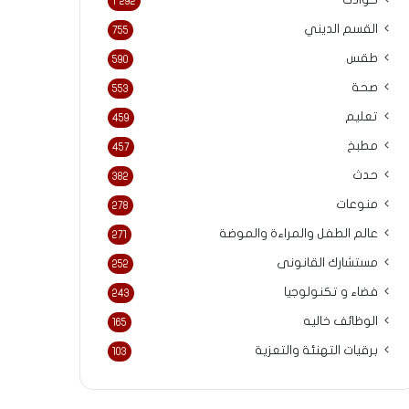
حوادث
1٬292
القسم الديني
755
طقس
590
صحة
553
تعليم
459
مطبخ
457
حدث
382
منوعات
278
عالم الطفل والمراءة والموضة
271
مستشارك القانونى
252
فضاء و تكنولوجيا
243
الوظائف خاليه
165
برقيات التهنئة والتعزية
103