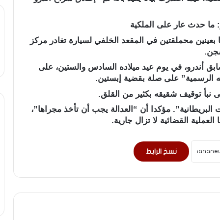
ر الأمير السابق البالغ من العمر 66 عاما بعينين محملقتين في المقعد الخلفي لسيارة تغادر مركز
سجن.
سابق أندرو، في يوم عيد ميلاده السادس والستين، على
مه الرسمية” على صلة بقضية إبستين.
ى نبأ توقيف شقيقه بكثير من القلق.
لبريطانية”. مؤكدا أن “العدالة يجب أن تأخذ مجراها”،
لعملية القضائية لا تزال جارية.
نسخ الرابط