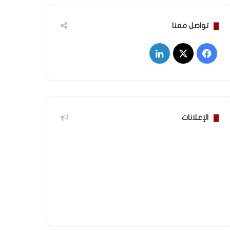
تواصل معنا
‫X
فيسبوك
لينكدإن
الإعلانات