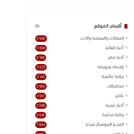
أقسام الموقع
المقالات والسياسه والادب
5٬642
أخبار العالم
5٬638
أخبار مصر
5٬168
إقتصاد وبورصة
3٬273
رياضة عالمية
3٬145
محافظات
2٬665
عاجل
2٬201
أخبار عربية
2٬098
رياضة محلية
2٬019
الفن و السوشيال ميديا
1٬944