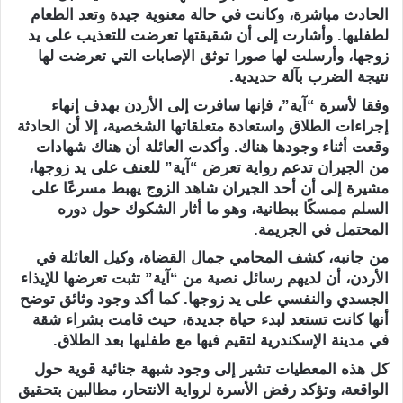
الحادث مباشرة، وكانت في حالة معنوية جيدة وتعد الطعام
لطفليها. وأشارت إلى أن شقيقتها تعرضت للتعذيب على يد
زوجها، وأرسلت لها صورا توثق الإصابات التي تعرضت لها
نتيجة الضرب بآلة حديدية.
وفقا لأسرة “آية”، فإنها سافرت إلى الأردن بهدف إنهاء
إجراءات الطلاق واستعادة متعلقاتها الشخصية، إلا أن الحادثة
وقعت أثناء وجودها هناك. وأكدت العائلة أن هناك شهادات
من الجيران تدعم رواية تعرض “آية” للعنف على يد زوجها،
مشيرة إلى أن أحد الجيران شاهد الزوج يهبط مسرعًا على
السلم ممسكًا ببطانية، وهو ما أثار الشكوك حول دوره
المحتمل في الجريمة.
من جانبه، كشف المحامي جمال القضاة، وكيل العائلة في
الأردن، أن لديهم رسائل نصية من “آية” تثبت تعرضها للإيذاء
الجسدي والنفسي على يد زوجها. كما أكد وجود وثائق توضح
أنها كانت تستعد لبدء حياة جديدة، حيث قامت بشراء شقة
في مدينة الإسكندرية لتقيم فيها مع طفليها بعد الطلاق.
كل هذه المعطيات تشير إلى وجود شبهة جنائية قوية حول
الواقعة، وتؤكد رفض الأسرة لرواية الانتحار، مطالبين بتحقيق