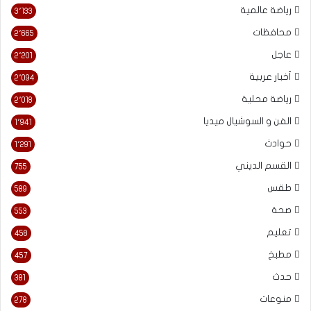
رياضة عالمية
3٬133
محافظات
2٬665
عاجل
2٬201
أخبار عربية
2٬094
رياضة محلية
2٬018
الفن و السوشيال ميديا
1٬941
حوادث
1٬291
القسم الديني
755
طقس
589
صحة
553
تعليم
458
مطبخ
457
حدث
381
منوعات
278