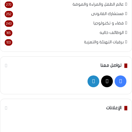
عالم الطفل والمراءة والموضة
270
مستشارك القانونى
252
فضاء و تكنولوجيا
243
الوظائف خاليه
165
برقيات التهنئة والتعزية
103
تواصل معنا
‫X
فيسبوك
لينكدإن
الإعلانات