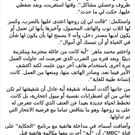
ظروف وحصلي مشاكل”. وقتها استغربت، وبعد ضغطي
عليها، حكت لي ما حدث”.
واستكمل: “قالت لي إن زوجها اعتدى عليها بالضرب، وكسر
لها اللاب توب والهاتف المحمول، وأخبرها بأنها لن تعمل أو
يكون لديها مصدر دخل، وأنه لا يسمح لها بأن يكون لها شأن
في الحياة أو أن تمسك أي أموال”.
واختتم محمد ماهر: “آية كانت من عائلة محترمة وملتزمة
دينيًا. وبعد فترة من الضرب الذي تعرضت له، حاولت العمل
مرة أخرى باستخدام هاتف آخر دون علمه، لكنه اكتشف
الأمر فيما بعد، وصادر الهاتف منها، ومنعها من العمل. كانت
إنسانة طيبة للغاية”.
من جانبها أكدت أسماء، شقيقة آية عادل أن شقيقتها لم تكن
تعاني من أي اضطرابات نفسية أو ميول انتحارية، بل كانت
تخطط لحياة جديدة بعيدا عن العنف الذي كانت تتعرض له
على يد زوجها، وهو ما يتناقض تماما مع فرضية الانتحار التي
تم تداولها.
وأضافت أسماء، في مداخلة هاتفية مع برنامج “الحكاية” على
قناة “MBC”، أن “آية” أجرت معها مكالمة هاتفية قبل