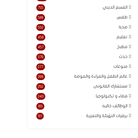
القسم الديني
755
طقس
588
صحة
552
تعليم
458
مطبخ
457
حدث
379
منوعات
277
عالم الطفل والمراءة والموضة
268
مستشارك القانونى
252
فضاء و تكنولوجيا
243
الوظائف خاليه
165
برقيات التهنئة والتعزية
101