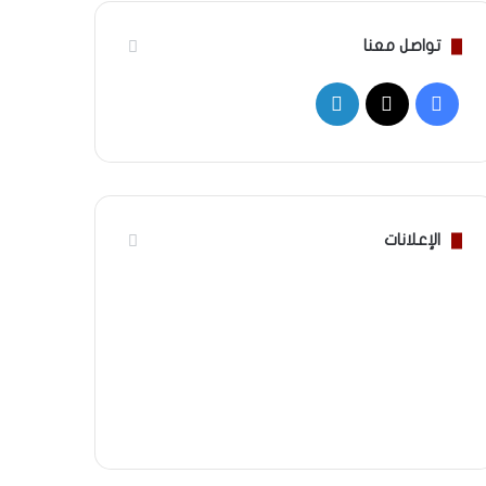
تواصل معنا
‫X
فيسبوك
لينكدإن
الإعلانات