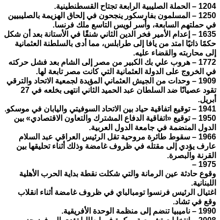
1204 – الحملة الصليبية الرابعة تجتاح القسطنطينية.
1250 – المسلمون بفارسكور ينجحون في إلحاق الهزيمة بالصليبيين
في حملتهم السابعة، وأسر لويس التاسع ملك فرنسا.
1635 – إعدام الأمير فخر الدين الثاني شنقًا في الأستانة بعد أن شكل
حكمًا ذاتيًا امتد من يافا إلى طرابلس، مما أدى بالسلطنة العثمانية
إلى محاربته والقضاء عليه.
1772 – هروب علي بك الكبير من مصر إلى الشام بعد فشل حركته
في الخروج على الدولة العثمانية التي كانت مصر تابعة لها.
1909 – وحدات من الجيش العثماني المؤيدة لجمعية الاتحاد والترقي
تقود عصيانًا ضد السلطان عبد الحميد الثاني انتهى بخلعه في 27
أبريل.
1941 – توقيع اتفاقية حياد بين الاتحاد السوفيتي واليابان في موسكو.
1950 – توقيع «اتفاقية الدفاع المشترك والتعاون الاقتصادي» بين
الدول المنضمة في جامعة الدول العربية.
1966 – سقوط طائرة مروحية تقل الرئيس العراقي عبد السلام
عارف يؤدي إلى مقتله في ظروف غامضة وذلك أثناء تحليقها بين
القرنة والبصرة.
1975 –
وقوع حادثة عين الرمانة والتي شكلت نقطة بداية الحرب الأهلية
اللبنانية.
اغتيال الرئيس فرنسوا تومبالباي في ظروف غامضة أثناء انقلاب
وقع في تشاد.
1990 – ناميبيا تنضم إلى منظمة الوحدة الأفريقية.