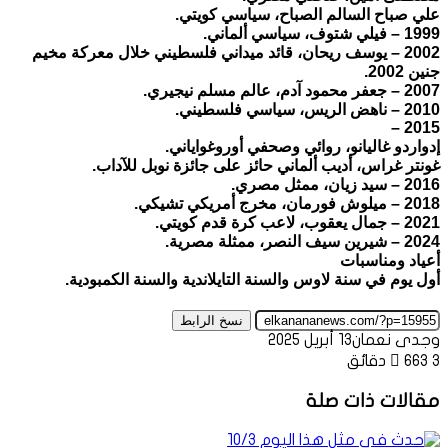
علي صباح السالم الصباح، سياسي كويتي.
1999 – فيلي شتوف، سياسي ألماني.
2002 – يوسف ريحان، قائد ميداني فلسطيني خلال معركة مخيم
جنين 2002.
2007 – جعفر محمود آدم، عالم مسلم نيجيري.
2010 – ناهض الريس، سياسي فلسطيني.
2015 –
إدواردو غاليانو، روائي وصحفي أوروغواياني.
غونتر غراس، أديب ألماني حائز على جائزة نوبل للآداب.
2016 – سيد زيان، ممثل مصري.
2018 – ميلوش فورمان، مخرج أمريكي تشيكي.
2021 – جمال يعقوب، لاعب كرة قدم كويتي.
2024 – شيرين سيف النصر، ممثلة مصرية.
أعياد ومناسبات
أول يوم في سنة لاوس والسنة التايلاندية والسنة الكمبودية.
نسخ الرابط
وجدى نعمان
13 أبريل 2025
3 دقائق
663
مقالات ذات صلة