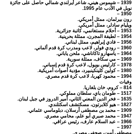
1939 – شيموس هيني، شاعر أيرلندي شمالي حاصل على جائزة
نوبل في الأدب عام 1995.
1950 –
رون بيرلمان، ممثل أمريكي.
ويليام سادلر، ممثل أمريكي.
1953 – أحلام مستغانمي، كاتبة جزائرية.
1954 – لطيفة المجرن، ممثلة بحرينية.
1956 – فادي إبراهيم، ممثل لبناني.
1960 – رودي فولر، لاعب ومدرب كرة قدم ألماني.
1964 – ياسهارو تاكاناشي، ملحن ياباني.
1969 – مي سكاف، ممثلة سورية.
1978 – كارليس بويول، لاعب كرة قدم إسباني.
1980 – كولين كلينكينبيرد، مؤدية أصوات أمريكية.
1994 – محمود كهربا، لاعب كرة قدم مصري.
وفيات
814 – كروم، خان بلغاريا.
1517 – طومان باي، سلطان مملوكي.
1635 – فخر الدين المعني الثاني، أمير الدروز في جبل لبنان.
1827 – هيو كلابرتون، مسكتشف اسكتلندي.
1909 – محمد بن مصطفى أرسلان، دبلوماسي عثماني.
1947 – محمد صبري أبو علم، محامي مصري.
1966 – عبد السلام عارف، رئيس عراقي.
1997 –
مصطفى أمين، صحفي مصري.