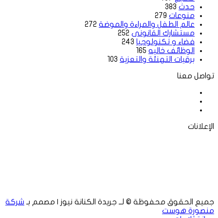
حدث
383
منوعات
279
عالم الطفل والمراءة والموضة
272
مستشارك القانونى
252
فضاء و تكنولوجيا
243
الوظائف خاليه
165
برقيات التهنئة والتعزية
103
تواصل معنا
فيسبوك
‫X
لينكدإن
الإعلانات
جميع الحقوق محفوظة © لــ جريدة الكنانة نيوز | مصمم بـ
شركة
منصورة هوست