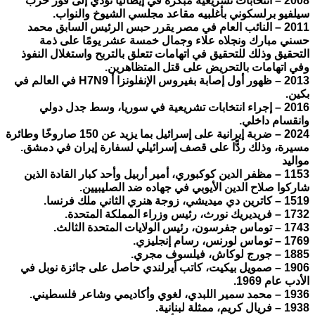
2008 – انتخابات تشريعية مبكرة في إيطاليا تؤدي إلى فوز حزب
سيلفيو برلسكوني بأغلبيه مقاعد مجلسي الشيوخ والنواب.
2011 – النائب العام في مصر يقرر حبس الرئيس السابق محمد
حسني مبارك ونجلاه علاء وجمال خمسة عشر يومًا على ذمة
التحقيق وذلك للتحقيق في اتهامات تتعلق بالتربح واستغلال النفوذ
وفي اتهامات بالتحريض على قتل المتظاهرين.
2013 – ظهور أول إصابة بفيروس الإنفلونزا أ H7N9 في العالم في
بكين.
2016 – إجراء انتخابات تشريعية في سوريا، وسط جدل دولي
وانقسام داخلي.
2024 – ضربة إيرانية على إسرائيل بما يزيد عن 150 صاروخًا وطائرة
مسيرة، وذلك ردًّا على قصف إسرائيلي لسفارة إيران في دمشق.
مواليد
1153 – مظفر الدين كوكبوري، أمير أربيل وأحد كبار القادة الذين
شاركوا صلاح الدين الأيوبي في جهاده ضد الصليبيين.
1519 – كاترين دي ميديشي، زوجة هنري الثاني ملك فرنسا.
1732 – فريديريك نورث، رئيس وزراء المملكة المتحدة.
1743 – توماس جفرسون، رئيس الولايات المتحدة الثالث.
1769 – توماس لورنس، رسام إنجليزي.
1885 – جورج لوكاش، فيلسوف مجري.
1906 – صمويل بيكيت، كاتب أيرلندي حاصل على جائزة نوبل في
الأدب عام 1969.
1936 – محمد سمير اللبدي، لغوي وأكاديمي وشاعر فلسطيني.
1938 – فريال كريم، ممثلة لبنانية.