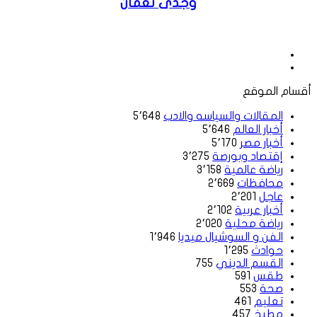
وجدى نعمان
موقع
الويب
فيسبوك
أقسام الموقع
المقالات والسياسه والادب
5٬648
أخبار العالم
5٬646
أخبار مصر
5٬170
إقتصاد وبورصة
3٬275
رياضة عالمية
3٬158
محافظات
2٬669
عاجل
2٬201
أخبار عربية
2٬102
رياضة محلية
2٬020
الفن و السوشيال ميديا
1٬946
حوادث
1٬295
القسم الديني
755
طقس
591
صحة
553
تعليم
461
مطبخ
457