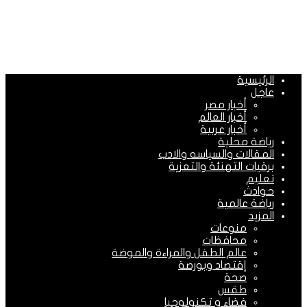
الرئيسية
عاجل
أخبار مصر
أخبار العالم
أخبار عربية
رياضة محلية
المقالات والسياسه والادب
برقيات التهنئة والتعزية
تعليم
حوادث
رياضة عالمية
المزيد
منوعات
محافظات
عالم الطفل والمراءة والموضة
إقتصاد وبورصة
صحة
طقس
فضاء و تكنولوجيا