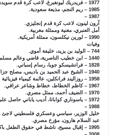
1977 – فريدريك ليونغبرغ، لاعب كرة قدم سويدي.
1985 – ريم النجم، مذيعة سعودية.
1987 –
آرون لينون، لاعب كرة قدم إنجليزي.
أمل العنبري، مغنية وممثلة مغربية.
1990 – لورين نيكلسون، ممثلة أمريكية.
وفيات
744 – الوليد بن يزيد، خليفة أموي.
1440 – ابن خطيب الناصرية، قاضي وعالم مسلم ومؤرخ شامي.
1828 – فرانشيسكو جويا، رسام إسباني.
1940 – الشيخ عبد الحميد بن باديس، مصلح جزائري وزعيم حركة الإصلاح في الجزائر.
1958 – روزاليند فرانكلين، عالمة كيمياء فيزيائية بريطانية.
1967 – كاظم الخطاط، خطاط وشاعر عراقي.
1970 – الضيف أحمد، ممثل مصري.
1972 – ياسوناري كواباتا، أديب ياباني حاصل على جائزة نوبل في الأدب عام 1968.
1988 –
خليل الوزير، سياسي وعسكري فلسطيني لاجئ وأ
عبد السلام هارون، مؤرخ مصري.
1995 – إقبال مسيح، ناشط في حقوق الطفل باكستاني.
2008 –