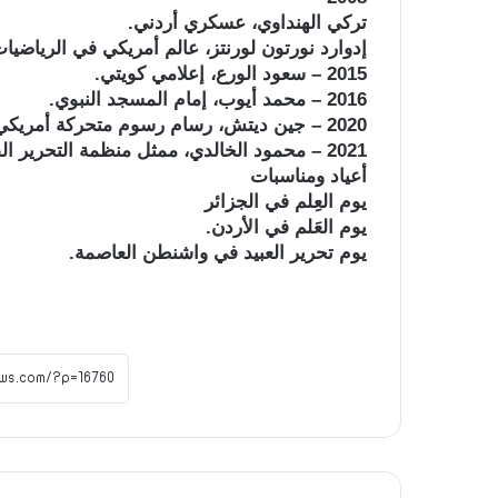
تركي الهنداوي، عسكري أردني.
إدوارد نورتون لورنتز، عالم أمريكي في الرياضيات
2015 – سعود الورع، إعلامي كويتي.
2016 – محمد أيوب، إمام المسجد النبوي.
2020 – جين ديتش، رسام رسوم متحركة أمريكي.
2021 – محمود الخالدي، ممثل منظمة التحرير الفلسطينية لدى سوريا بين عامي 1969 و2021.
أعياد ومناسبات
يوم العِلم في الجزائر
يوم العَلم في الأردن.
يوم تحرير العبيد في واشنطن العاصمة.