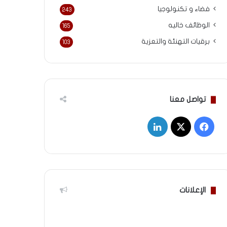
فضاء و تكنولوجيا
243
الوظائف خاليه
165
برقيات التهنئة والتعزية
103
تواصل معنا
‫X
فيسبوك
لينكدإن
الإعلانات