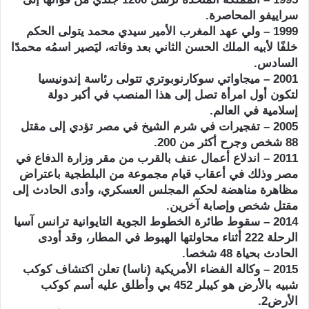
سراييفو المحاصرة.
1999 – ولي عهد المغرب الأمير سيدي محمد يتولى الحكم
خلفًا لأبيه الملك الحسن الثاني بعد وفاته، ليَصير اسمُه محمدًا
السادس.
2001 – ميجاواتي سوكارنوبوتري تتولى رئاسة إندونيسيا
لتكون أول امرأة تصل إلى هذا المنصب في أكبر دولة
إسلامية في العالم.
2005 – تفجيرات في شرم الشيخ في مصر تؤدي إلى مقتل
88 شخص وجرح أكثر من 200.
2011 – اندلاع أعمال عنف بالقرب من مقر وزارة الدفاع في
مصر وذلك في أعقاب قيام مجموعة من البلطجية باعتراض
مظاهرة مناهضة لحكم المجلس العسكري، وأدى الحادث إلى
مقتل شخص وإصابة آخرين.
2014 – سقوط طائرة الخطوط الجوية التايوانية ترانس آسيا
الرحلة 222 أثناء محاولتها الهبوط في المطار، وقد أودى
الحادث بحياة 48 شخصا.
2015 – وكالة الفضاء الأمريكية (ناسا) تعلن اكتشاف كوكب
شبيه بالأرض هو كيبلر 452 بي وأطلق عليه أسم كوكب
الأرض2.