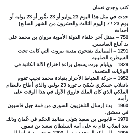
كتب وجدي نعمان
حدث في مثل هذا اليوم 23 يوليو أو 23 تمُّوز أو 23 يوليه أو
يوم 23 \ 7 (اليوم الثالث والعشرون من الشهر السابع)
أحداث
750 – مقتل آخر خلفاء الدولة الأموية مروان بن محمد على
يد أتباع العباسيين.
1291 – المماليك يفتحون مدينة بيروت التي كانت تحت
السيطرة الصليبية.
1829 – ويليام بيرت يسجل براءة اختراع الآلة الكاتبة في
الولايات المتحدة.
1952 – حركة الضباط الأحرار بقيادة محمد نجيب تقوم
بانقلاب عسكري سُمّيَ بـ ثورة 23 يوليو، والذي أطاح بالنظام
الملكي الذي كان الملك فاروق الأول في هذا الوقت على
رأسه.
1960 – بدء إرسال التلفزيون السوري من قمة جبل قاسيون
في دمشق.
1970 – قابوس بن سعيد يتولى مقاليد الحكم في عُمان وذلك
بعد انقلاب قام به على أبيه السلطان سعيد بن تيمور.
1995 – المملكة المتحدة ترسل 1200 جندي من قواتها إلى