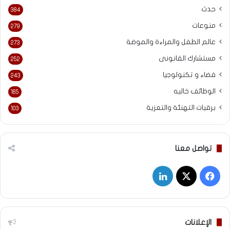
حدث
384
منوعات
279
عالم الطفل والمراءة والموضة
273
مستشارك القانونى
252
فضاء و تكنولوجيا
243
الوظائف خاليه
165
برقيات التهنئة والتعزية
103
تواصل معنا
‫X
فيسبوك
لينكدإن
الإعلانات