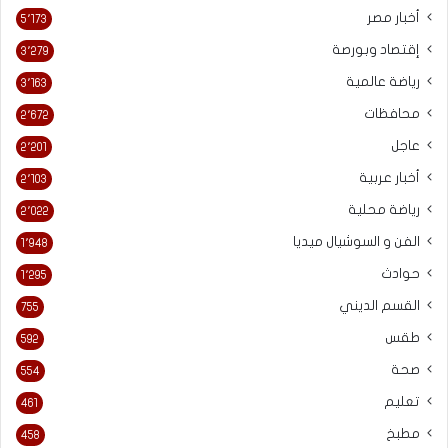
أخبار مصر
5٬173
إقتصاد وبورصة
3٬279
رياضة عالمية
3٬163
محافظات
2٬672
عاجل
2٬201
أخبار عربية
2٬103
رياضة محلية
2٬022
الفن و السوشيال ميديا
1٬948
حوادث
1٬295
القسم الديني
755
طقس
592
صحة
554
تعليم
461
مطبخ
458