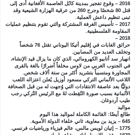
2016 – وقوع تفجير بمدينة كابُل العاصمة الأفغانية أدى إلى
قتل 80 شخصًا وجرح 260 من عرقية الهزارة الشيعية وقد
تبنى تنظيم داعش العملية.
2017 – تأسيس الغرفة المشتركة والتي تقوم بتنظيم عمليات
المقاومة الفلسطينية.
2018 –
حرائق الغابات في إقليم أتيكا اليوناني تقتل 76 شخصاً
وتخلف العديد من المصابين.
انهيار سد أتابيو الكهرومائي، الذي كان ما يزال قيد الإنشاء،
في الجنوب الغربي من لاوس مخلفاً أضرارًا بالغة بالقرى
المجاورة ومتسبباً بتشريد أكثر من ستة ألاف شخص.
اللاعب الألماني التركي مسعود أوزيل يُعلن اعتزاله اللعب
دوليًّا بعد عاصفة الانتقادات التي وُجهت له من قبل الصحافة
الألمانية بسبب صورة التُقِطت لهُ مع الرئيس التُركي رجب
طيب أردوغان.
مواليد
طالع أيضًا: القائمة الكاملة لمواليد هذا اليوم
645 – يزيد بن معاوية، ثاني خلفاء الدولة الأموية.
1775 – إتيان لويس مالس، عالم فيزياء ورياضيات فرنسي.