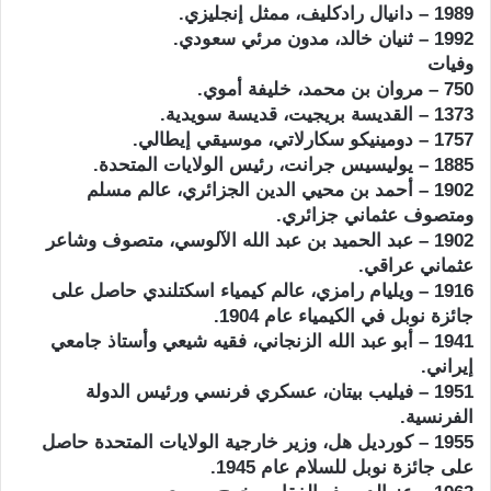
1989 – دانيال رادكليف، ممثل إنجليزي.
1992 – ثنيان خالد، مدون مرئي سعودي.
وفيات
750 – مروان بن محمد، خليفة أموي.
1373 – القديسة بريجيت، قديسة سويدية.
1757 – دومينيكو سكارلاتي، موسيقي إيطالي.
1885 – يوليسيس جرانت، رئيس الولايات المتحدة.
1902 – أحمد بن محيي الدين الجزائري، عالم مسلم
ومتصوف عثماني جزائري.
1902 – عبد الحميد بن عبد الله الآلوسي، متصوف وشاعر
عثماني عراقي.
1916 – ويليام رامزي، عالم كيمياء اسكتلندي حاصل على
جائزة نوبل في الكيمياء عام 1904.
1941 – أبو عبد الله الزنجاني، فقيه شيعي وأستاذ جامعي
إيراني.
1951 – فيليب بيتان، عسكري فرنسي ورئيس الدولة
الفرنسية.
1955 – كورديل هل، وزير خارجية الولايات المتحدة حاصل
على جائزة نوبل للسلام عام 1945.