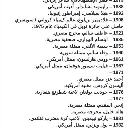
1879 – فقير الإصطهباناتي، شاعر إيراني.
1888 – رايموند تشاندلر، أديب أمريكي.
1892 – هيلا سيلاسي، إمبراطور إثيوبيا.
1906 – فلاديمير بريلوغ، عالم كيمياء كرواتي / سويسري
حاصل على جائزة نوبل في الكيمياء عام 1975.
1921 – عاطف سالم، مخرج مصري.
1935 – ابتسام الهواري، صحفية مصرية.
1953 – سمية الألفي، ممثلة مصرية.
1960 – وفاء سالم، ممثلة سورية.
1961 – وودي هارلسون، ممثل أمريكي.
1967 – فيليب سيمور هوفمان، ممثل أمريكي.
1971 –
أحمد عز، ممثل مصري.
أليسون كروس، مغنية أمريكية.
1976 – جوديت بولغار، لاعبة شطرنج هنغارية.
1977 –
إنجي المقدم، ممثلة مصرية.
هالة خليل، مخرجة مصرية.
1981 – ياركو نييمينن، لاعب كرة مضرب فنلندي.
1982 – بول ويزلي، ممثل أمريكي.