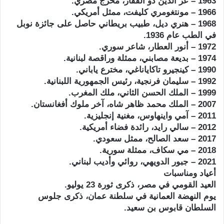
1963 – عز الدين ذو الفقار، مخرج مصري.
1966 – مونتغومري كليفت، ممثل أمريكي.
1968 – هنري ديل، طبيب بريطاني حاصل على جائزة نوبل
في الطب عام 1936.
1972 – أنور العطار، شاعر سوري.
1974 – بديعة مصابني، ممثلة وراقصة لبنانية.
1990 – كينجيرو تاكاياناغي، مخترع ياباني.
1992 – سليمان فرنجية، رئيس الجمهورية اللبنانية.
1999 – الملك الحسن الثاني، ملك المغرب.
2007 – الملك محمد ظاهر شاه، آخر ملوك أفغانستان.
2011 – آمي واينهاوس، مغنية إنجليزية.
2012 – سالي رايد، رائدة فضاء أمريكية.
2017 – سعد الصالح، ممثل سعودي.
2018 – مي سكاف، ممثلة سورية.
2021 – جبور الدويهي، روائي وأديب لبناني.
أعياد ومناسبات
العيد القومي في مصر، ذكرى ثورة 23 يوليو.
يوم النهضة العمانية في سلطنة عمان، ذكرى جلوس
السلطان قابوس بن سعيد.