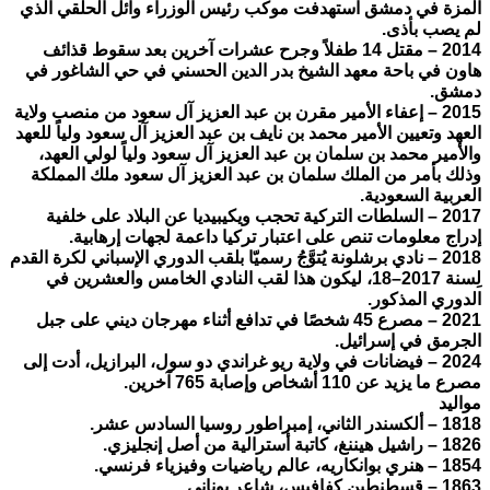
المزة في دمشق استهدفت موكب رئيس الوزراء وائل الحلقي الذي
لم يصب بأذى.
2014 – مقتل 14 طفلاً وجرح عشرات آخرين بعد سقوط قذائف
هاون في باحة معهد الشيخ بدر الدين الحسني في حي الشاغور في
دمشق.
2015 – إعفاء الأمير مقرن بن عبد العزيز آل سعود من منصب ولاية
العهد وتعيين الأمير محمد بن نايف بن عبد العزيز آل سعود ولياً للعهد
والأمير محمد بن سلمان بن عبد العزيز آل سعود ولياً لولي العهد،
وذلك بأمر من الملك سلمان بن عبد العزيز آل سعود ملك المملكة
العربية السعودية.
2017 – السلطات التركية تحجب ويكيبيديا عن البلاد على خلفية
إدراج معلومات تنص على اعتبار تركيا داعمة لجهات إرهابية.
2018 – نادي برشلونة يُتوَّجُ رسميّا بلقب الدوري الإسباني لكرة القدم
لِسنة 2017–18، ليكون هذا لقب النادي الخامس والعشرين في
الدوري المذكور.
2021 – مصرع 45 شخصًا في تدافع أثناء مهرجان ديني على جبل
الجرمق في إسرائيل.
2024 – فيضانات في ولاية ريو غراندي دو سول، البرازيل، أدت إلى
مصرع ما يزيد عن 110 أشخاص وإصابة 765 آخرين.
مواليد
1818 – ألكسندر الثاني، إمبراطور روسيا السادس عشر.
1826 – راشيل هيننغ، كاتبة أسترالية من أصل إنجليزي.
1854 – هنري بوانكاريه، عالم رياضيات وفيزياء فرنسي.
1863 – قسطنطين كفافيس، شاعر يوناني.