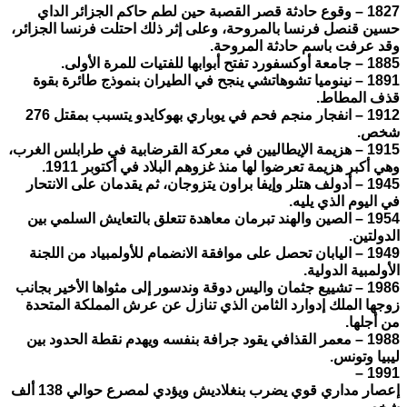
1827 – وقوع حادثة قصر القصبة حين لطم حاكم الجزائر الداي
حسين قنصل فرنسا بالمروحة، وعلى إثر ذلك احتلت فرنسا الجزائر،
وقد عرفت باسم حادثة المروحة.
1885 – جامعة أوكسفورد تفتح أبوابها للفتيات للمرة الأولى.
1891 – نينوميا تشوهاتشي ينجح في الطيران بنموذج طائرة بقوة
قذف المطاط.
1912 – انفجار منجم فحم في يوباري بهوكايدو يتسبب بمقتل 276
شخص.
1915 – هزيمة الإيطاليين في معركة القرضابية في طرابلس الغرب،
وهي أكبر هزيمة تعرضوا لها منذ غزوهم البلاد في أكتوبر 1911.
1945 – أدولف هتلر وإيفا براون يتزوجان، ثم يقدمان على الانتحار
في اليوم الذي يليه.
1954 – الصين والهند تبرمان معاهدة تتعلق بالتعايش السلمي بين
الدولتين.
1949 – اليابان تحصل على موافقة الانضمام للأولمبياد من اللجنة
الأولمبية الدولية.
1986 – تشييع جثمان واليس دوقة وندسور إلى مثواها الأخير بجانب
زوجها الملك إدوارد الثامن الذي تنازل عن عرش المملكة المتحدة
من أجلها.
1988 – معمر القذافي يقود جرافة بنفسه ويهدم نقطة الحدود بين
ليبيا وتونس.
1991 –
إعصار مداري قوي يضرب بنغلاديش ويؤدي لمصرع حوالي 138 ألف