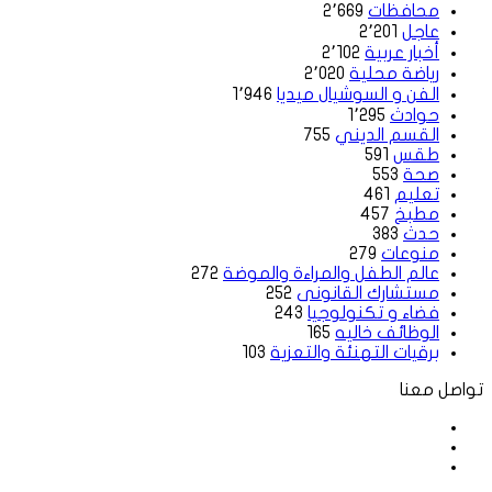
محافظات
2٬669
عاجل
2٬201
أخبار عربية
2٬102
رياضة محلية
2٬020
الفن و السوشيال ميديا
1٬946
حوادث
1٬295
القسم الديني
755
طقس
591
صحة
553
تعليم
461
مطبخ
457
حدث
383
منوعات
279
عالم الطفل والمراءة والموضة
272
مستشارك القانونى
252
فضاء و تكنولوجيا
243
الوظائف خاليه
165
برقيات التهنئة والتعزية
103
تواصل معنا
فيسبوك
‫X
لينكدإن