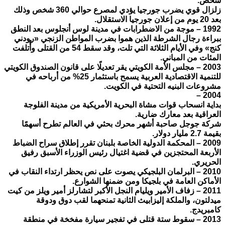
شخص.
زلزال قوي يضرب جورجيا يؤدي لمصرع حوالي 360 شخص وذلك
بعد 20 يوم من إعلان جورجيا الاستقلال.
1992 – موجة من الاضطرابات في مدينة لوس أنجلوس بعد النطق
ببراءة رجال الشرطة الذين هموا بضرب المواطن الزنجي «رودني
كنج» وفي الأيام الثلاثة التي تلت، وقد سقط 54 من القتلى وأُتلفت
المئات من المباني.
2003 – مجلس الأمة الكويتي يقر تعديلًا على قانون الصندوق الكويتي
للتنمية الاقتصادية العربية يسمح باستثمار 25% من أرباحه في
مشروعات البنيه التحتية في الكويت.
2004 –
بداية انسحاب قوات مشاة البحرية الأمريكية من مدينة الفلوجة
العراقية بعد معارك ضارية.
شركة جوجل صاحبة أشهر محرك بحثي في العالم تطرح أسهمًا
بقيمة 2.7 مليار دولار.
2009 – المحكمة الدولية الخاصة بلبنان تقرر إطلاق سراح الضباط
الأربعة المحتجزين في قضية اغتيال رئيس الوزراء الأسبق رفيق
الحريري.
2010 – البرلمان البلجيكي يصوت على نص يحظر ارتداء النقاب في
الأماكن العامة في بلجيكا ومن ضمنها الشوارع.
2011 – زفاف الأمير ويليام النجل الأكبر لتشارلز أمير ويلز من كيت
ميدلتون، والملكة إليزابيث الثانية تمنحهما لقب دوق ودوقة
كامبريدج.
2013 – سقوط ستة قتلى في تفجير سيارة مفخخة في منطقة