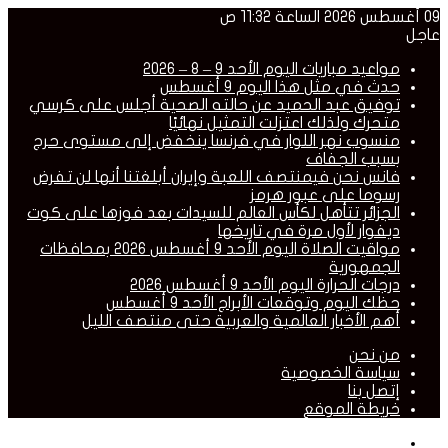
09 أغسطس 2026 الساعة 11:32 ص
عاجل
مواعيد مباريات اليوم الأحد 9 – 8 – 2026
حدث في مثل هذا اليوم 9 أغسطس
توفيق عبد الحميد عن حالته الصحية أجلس على كرسي
متحرك ولذلك اعتزلت التمثيل نهائيًا
منسوب نهر اللوار في فرنسا ينخفض إلى مستوى حرج
بسبب الجفاف
فانس نحن فيمنتصف اللعبة وإيران أبلغتنا أنها لن تفرض
رسوما على عبور هرمز
الجزائر تتأهل لكأس العالم للسيدات بعد فوزها على كوت
ديفوار لأول مرة في تاريخها
مواقيت الصلاة اليوم الأحد 9 أغسطس 2026 بمحافظات
الجمهورية
درجات الحرارة اليوم الأحد 9 أغسطس 2026
حظك اليوم وتوقعات الأبراج الأحد 9 أغسطس
أهم الأخبار العالمية والعربية حتى منتصف الليل
من نحن
سياسة الخصوصية
إتصل بنا
خريطة الموقع
القائمة