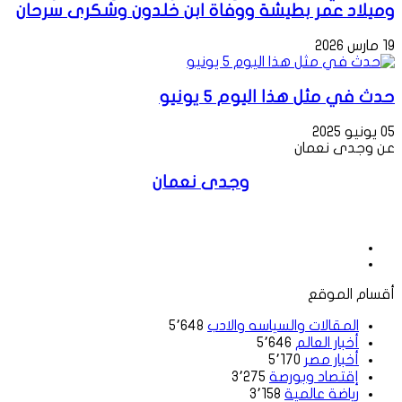
وميلاد عمر بطيشة ووفاة ابن خلدون وشكرى سرحان
19 مارس 2026
حدث في مثل هذا اليوم 5 يونيو
05 يونيو 2025
عن وجدى نعمان
وجدى نعمان
موقع
الويب
فيسبوك
أقسام الموقع
المقالات والسياسه والادب
5٬648
أخبار العالم
5٬646
أخبار مصر
5٬170
إقتصاد وبورصة
3٬275
رياضة عالمية
3٬158