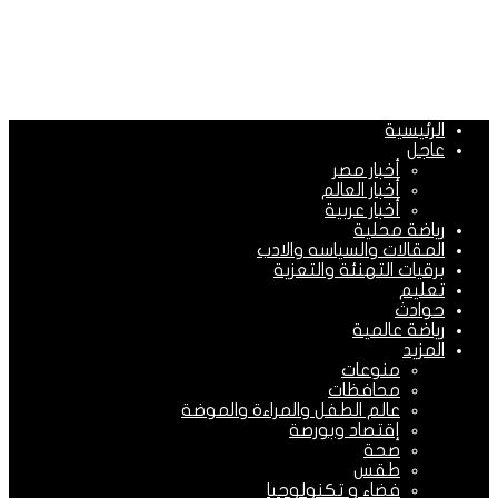
الرئيسية
عاجل
أخبار مصر
أخبار العالم
أخبار عربية
رياضة محلية
المقالات والسياسه والادب
برقيات التهنئة والتعزية
تعليم
حوادث
رياضة عالمية
المزيد
منوعات
محافظات
عالم الطفل والمراءة والموضة
إقتصاد وبورصة
صحة
طقس
فضاء و تكنولوجيا