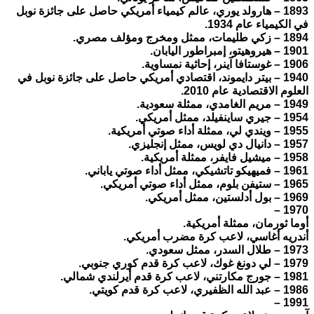
1893 – هارولد يوري، عالم كيمياء أمريكي حاصل على جائزة نوبل
في الكيمياء عام 1934.
1894 – زكي طليمات، ممثل ومخرج ومؤلف مصري.
1901 – هيروهيتو، إمبراطور اليابان.
1906 – غوستافا آينر، إحاثية نمساوية.
1940 – بيتر دايموند، اقتصادي أمريكي حاصل على جائزة نوبل في
العلوم الاقتصادية عام 2010.
1949 – مريم الغامدي، ممثلة سعودية.
1954 – جيري ساينفيلد، ممثل أمريكي.
1955 – ويندي لي، ممثلة أداء صوتي أمريكية.
1957 – دانيال دي لويس، ممثل إنجليزي.
1958 – ميشيل فايفر، ممثلة أمريكية.
1961 – فميهيكو تاتشيكي، ممثل أداء صوتي ياباني.
1965 – ستيفن بلوم، ممثل أداء صوتي أمريكي.
1969 – بول أدلستين، ممثل أمريكي.
1970 –
أوما ثورمان، ممثلة أمريكية.
أندريه أغاسي، لاعب كرة مضرب أمريكي.
1973 – طلال السدر، ممثل سعودي.
1979 – لي دونغ غوك، لاعب كرة قدم كوري جنوبي.
1981 – جورج مكارتني، لاعب كرة قدم أيرلندي شمالي.
1986 – عبد الله الظفيري، لاعب كرة قدم كويتي.
1991 –