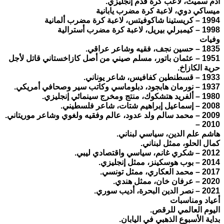
آدم سميث، لاعب كرة قدم إنجليزي.
ميساكي دوي، لاعبة كرة مضرب يابانية
1994 – كريستينا شاكوفيتس، لاعبة كرة مضرب ألمانية
1998 – كيمبرلي بيريل، لاعبة كرة مضرب أسترالية
وفيات
1835 – حسين نجف، فقيه وشاعر عراقي.
1951 – عثمان باتور، مسلم صيني من أصل كازاخستاني قاتل لأجل
حرية الكازاخ.
1933 – قسطنطين كفافيس، شاعر يوناني.
1937 – نورمان هابجود، دبلوماسي وكاتب سير وصحافي أمريكي.
1980 – ألفريد هتشكوك، منتج ومخرج سينمائي إنجليزي.
2008 – إسماعيل إبراهيم شتات، شاعر فلسطيني.
2009 – محمد سالم ولد عدود، عالم وفقيه ولغوي وشاعر موريتاني.
2010 –
هاشم علم الدين، سياسي لبناني.
كمال الحلو، ممثل لبناني.
2012 – شكري غانم، سياسي واقتصادي ليبي.
2014 – بوب هوسكينز، ممثل إنجليزي.
2017 – محمد العكاري، ممثل تونسي.
2020 – عرفان خان، ممثل هندي.
2021 – نصر الدين البحرة، أديب سوري.
أعياد ومناسبات
اليوم العالمي للرقص.
بداية الأسبوع الذهبي في اليابان.