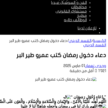
الفن و السوشيال ميديا
محافظات
مستشارك القانونى
مطبخ
الوظائف خاليه
للإعلان لدينا
الوضع
المظلم
الرئيسية
/
القسم الديني
/
دعاء دخول رمضان كتب عمرو طير البر
القسم الديني
دعاء دخول رمضان كتب عمرو طير البر
وجدى نعمان
01 مارس 2025
1٬021
أقل من دقيقة
” دُعَاء دُخُوْل رَمَضَان “
الْلَّھُم أَهِلَّه عَلّيْنَا بِالْأَمْنّ ، وَالإِيْمَانَ وَالْسَّلامَةِ وَالْإِسْلَامَ ، وَالْعَوْن عَلَى الْص
اللهم بارك لنا في رمضان وأجعله شاهدًا لنا لا علينا