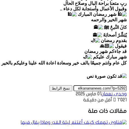
ربِ متعنا براحة البال وصلاح الحال
وقبول الأعمال وأستجابة لكل دعاء ..
شهر رمضان المبارك
شهر الخير والرحمه
كانَ النَّبيُّ ﷺ
يُبَشِّرُ أصحابَهُ
بقدوم رمضان
فيقول
قد جاءكم شهر رمضان
شهر مبارك عليكم
كل عام وانتم جميعًا بالف خير وسعادة اعادة الله علينا وعليكم بالخير 
نسخ الرابط
وجدى نعمان
01 مارس 2025
1٬021
أقل من دقيقة
مقالات ذات صلة