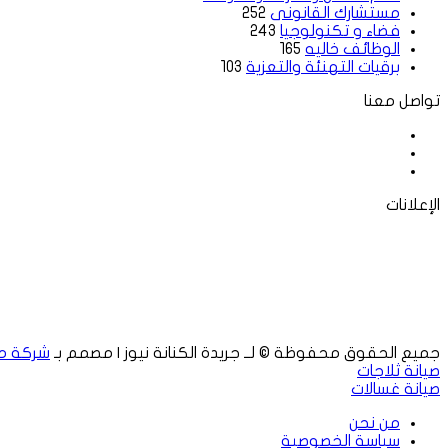
مستشارك القانونى
252
فضاء و تكنولوجيا
243
الوظائف خاليه
165
برقيات التهنئة والتعزية
103
تواصل معنا
فيسبوك
‫X
لينكدإن
الإعلانات
جميع الحقوق محفوظة © لــ جريدة الكنانة نيوز | مصمم بـ
شركة م
صيانة ثلاجات
صيانة غسالات
من نحن
سياسة الخصوصية