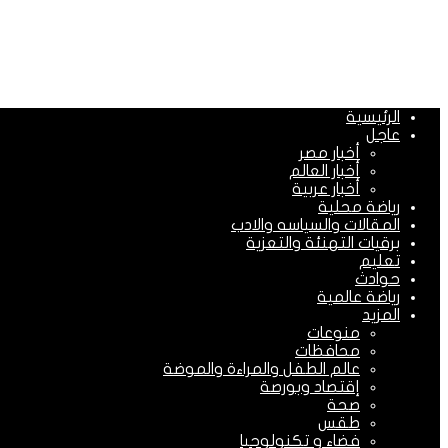
الرئيسية
عاجل
أخبار مصر
أخبار العالم
أخبار عربية
رياضة محلية
المقالات والسياسه والادب
برقيات التهنئة والتعزية
تعليم
حوادث
رياضة عالمية
المزيد
منوعات
محافظات
عالم الطفل والمراءة والموضة
إقتصاد وبورصة
صحة
طقس
فضاء و تكنولوجيا