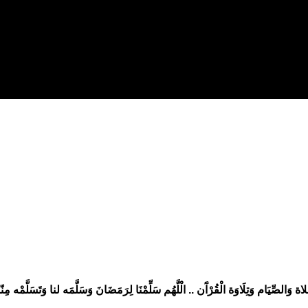
َّلاة وَالصِّيَام وَتِلَاوَة الْقُرْآَن .. الْلَّھُم سَلِّمْنَا لِرَمَضَانَ وَسَلَّمَه لنا وَتَسَلَّمْه مِنّا م