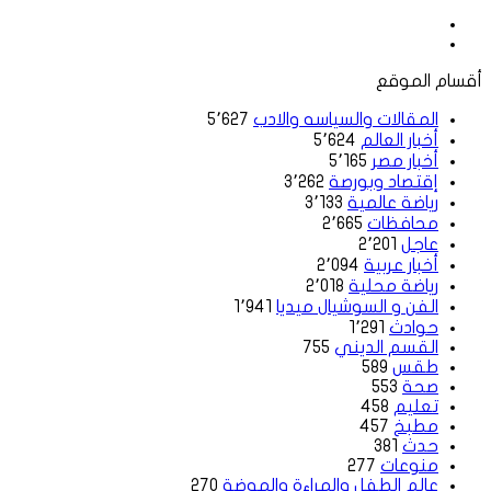
أقسام الموقع
المقالات والسياسه والادب
5٬627
أخبار العالم
5٬624
أخبار مصر
5٬165
إقتصاد وبورصة
3٬262
رياضة عالمية
3٬133
محافظات
2٬665
عاجل
2٬201
أخبار عربية
2٬094
رياضة محلية
2٬018
الفن و السوشيال ميديا
1٬941
حوادث
1٬291
القسم الديني
755
طقس
589
صحة
553
تعليم
458
مطبخ
457
حدث
381
منوعات
277
عالم الطفل والمراءة والموضة
270