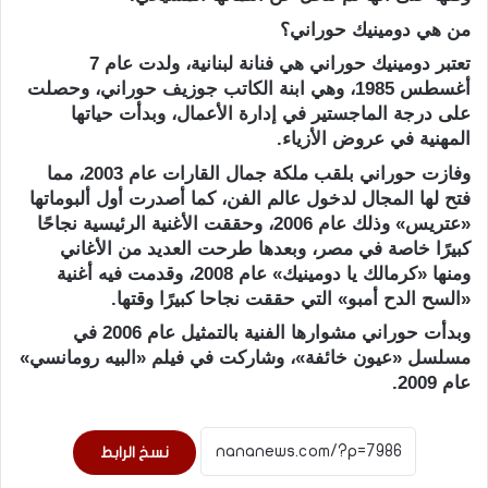
من هي دومينيك حوراني؟
تعتبر دومينيك حوراني هي فنانة لبنانية، ولدت عام 7
أغسطس 1985، وهي ابنة الكاتب جوزيف حوراني، وحصلت
على درجة الماجستير في إدارة الأعمال، وبدأت حياتها
المهنية في عروض الأزياء.
وفازت حوراني بلقب ملكة جمال القارات عام 2003، مما
فتح لها المجال لدخول عالم الفن، كما أصدرت أول ألبوماتها
«عتريس» وذلك عام 2006، وحققت الأغنية الرئيسية نجاحًا
كبيرًا خاصة في مصر، وبعدها طرحت العديد من الأغاني
ومنها «كرمالك يا دومينيك» عام 2008، وقدمت فيه أغنية
«السح الدح أمبو» التي حققت نجاحا كبيرًا وقتها.
وبدأت حوراني مشوارها الفنية بالتمثيل عام 2006 في
مسلسل «عيون خائفة»، وشاركت في فيلم «البيه رومانسي»
عام 2009.
نسخ الرابط