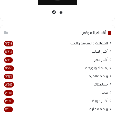
موقع
فيسبوك
الويب
أقسام الموقع
المقالات والسياسه والادب
5٬618
أخبار العالم
5٬613
أخبار مصر
5٬161
إقتصاد وبورصة
3٬256
رياضة عالمية
3٬125
محافظات
2٬665
عاجل
2٬201
أخبار عربية
2٬093
رياضة محلية
2٬011