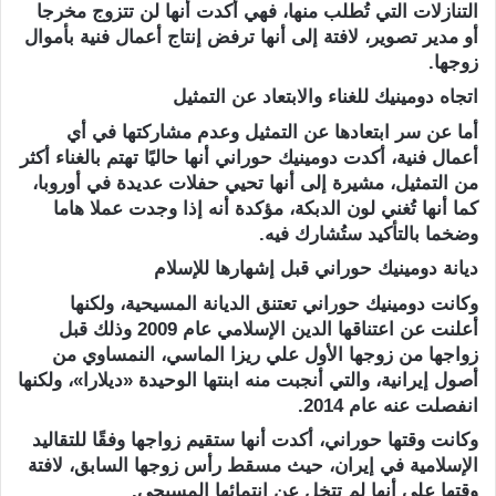
التنازلات التي تُطلب منها، فهي أكدت أنها لن تتزوج مخرجا
أو مدير تصوير، لافتة إلى أنها ترفض إنتاج أعمال فنية بأموال
زوجها.
اتجاه دومينيك للغناء والابتعاد عن التمثيل
أما عن سر ابتعادها عن التمثيل وعدم مشاركتها في أي
أعمال فنية، أكدت دومينيك حوراني أنها حاليًا تهتم بالغناء أكثر
من التمثيل، مشيرة إلى أنها تحيي حفلات عديدة في أوروبا،
كما أنها تُغني لون الدبكة، مؤكدة أنه إذا وجدت عملا هاما
وضخما بالتأكيد ستُشارك فيه.
ديانة دومينيك حوراني قبل إشهارها للإسلام
وكانت دومينيك حوراني تعتنق الديانة المسيحية، ولكنها
أعلنت عن اعتناقها الدين الإسلامي عام 2009 وذلك قبل
زواجها من زوجها الأول علي ريزا الماسي، النمساوي من
أصول إيرانية، والتي أنجبت منه ابنتها الوحيدة «ديلارا»، ولكنها
انفصلت عنه عام 2014.
وكانت وقتها حوراني، أكدت أنها ستقيم زواجها وفقًا للتقاليد
الإسلامية في إيران، حيث مسقط رأس زوجها السابق، لافتة
وقتها على أنها لم تتخل عن انتمائها المسيحي.