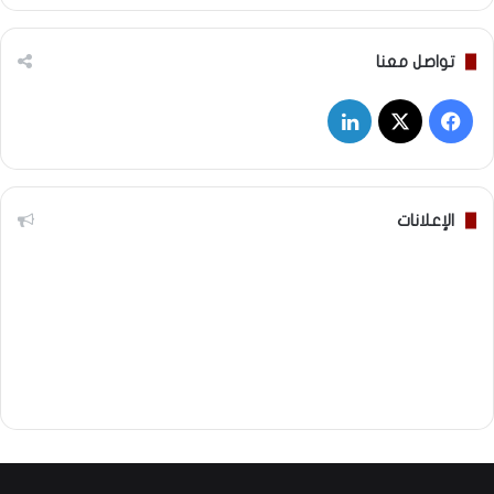
تواصل معنا
‫X
فيسبوك
لينكدإن
الإعلانات