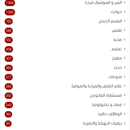
الفن و السوشيال ميديا
1٬936
حوادث
1٬290
القسم الديني
755
طقس
588
صحة
552
تعليم
458
مطبخ
457
حدث
380
منوعات
277
عالم الطفل والمراءة والموضة
269
مستشارك القانونى
252
فضاء و تكنولوجيا
243
الوظائف خاليه
165
برقيات التهنئة والتعزية
101