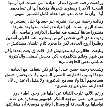
ورفضت رحمة حسن اعتذار العيادة التي تسببت في أزمتها
الصحية الأخيرة وسقوط شعرها، مؤكدة أنها لن تسامحهم
أبدًا، وأن ما حدث معها هو انعدام كامل للضمير المهني.
وقالت رحمة، في بيان نشرته عبر حسابها على إنستجرام،
مساء اليوم السبت، إن العيادة تواصلت معها بعد نشرها
منشورا سابقا كشفت فيه تفاصيل الكارثة، وأضافت: «أنا
رديت عادي لأنى شخص كويس ومحترم، هما قالولي آسفين
وطلبوا أروح العيادة، لكن دا مجرد كلام علشان مشتكيش».
وتابعت: «قالولي ليه مقولتيش قبل، قلت إن بعت بعدها بأقل
من شهر، وقلتم هتكلمونى، لكن محدش كلمنى، والدكتورة
عملتلي نفس الحاجة تاني».
وشددت رحمة حسن على أنها لم تكن لتتعامل مع العيادة
مجددًا بسبب افتقارهم للضمير المهني، وقالت بحسم: «مش
هسامحهم أبدًا ولا هسامح الدكتورة، ولا هقبل الاعتذار.. لأن
اعتذارهم مش هيرجع شعري».
ورغم الألم، عبّرت الفنانة عن أملها في وجود أطباء ذوي
ضمير في مصر، موجهة الشكر للجمهور ومعتذرة عن عدم
تواصلها مع الصحافة أو وسائل الإعلام، موضحة أن مشاركتها