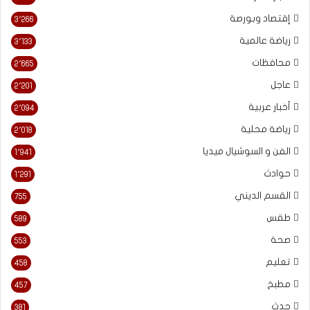
إقتصاد وبورصة
3٬266
رياضة عالمية
3٬133
محافظات
2٬665
عاجل
2٬201
أخبار عربية
2٬094
رياضة محلية
2٬018
الفن و السوشيال ميديا
1٬941
حوادث
1٬291
القسم الديني
755
طقس
589
صحة
553
تعليم
458
مطبخ
457
حدث
381