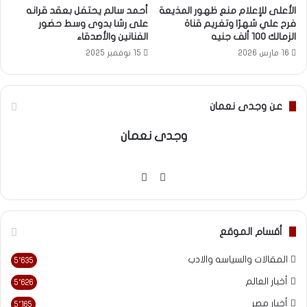
الأعلى للإعلام منع ظهور المذيعة
أحمد سالم يحتفل بعقد قرانه
فرح علي شهرًا وتغريم قناة
على رشا بدوى وسط حضور
الزمالك 100 ألف جنيه
الفنانين والأصدقاء
16 مارس 2026
15 نوفمبر 2025
عن وجدى نعمان
وجدى نعمان
موقع
فيسبوك
الويب
أقسام الموقع
المقالات والسياسه والادب
5٬635
أخبار العالم
5٬626
أخبار مصر
5٬165