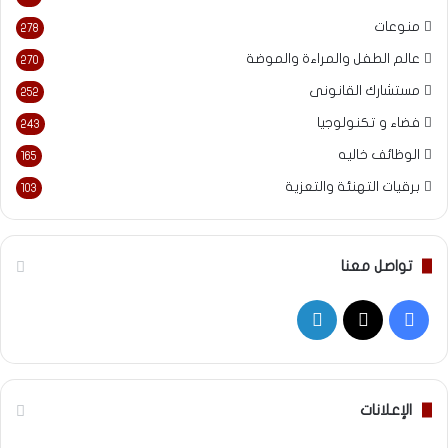
منوعات
278
عالم الطفل والمراءة والموضة
270
مستشارك القانونى
252
فضاء و تكنولوجيا
243
الوظائف خاليه
165
برقيات التهنئة والتعزية
103
تواصل معنا
‫X
فيسبوك
لينكدإن
الإعلانات