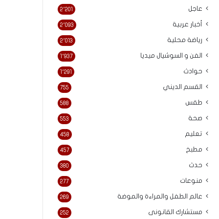
عاجل
2٬201
أخبار عربية
2٬093
رياضة محلية
2٬013
الفن و السوشيال ميديا
1٬937
حوادث
1٬291
القسم الديني
755
طقس
588
صحة
553
تعليم
458
مطبخ
457
حدث
380
منوعات
277
عالم الطفل والمراءة والموضة
269
مستشارك القانونى
252