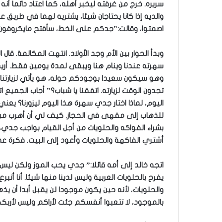
سريره. خرج من غرفته ليخبر أهله، كما اعتاد دائما 
والديه إذا كانا يحتاجان شيئا، يشتريه لهما في طريق 
اصمتوا، وقالت:”جدكم على الخط، سأفتح مايكروفون
وبدأ الحوار بين الأم وجد الأولاد. انتهت المكالمة.
سهرته عندنا وينام هنا ويبقى لمدة يومين فقط. أريد
وهو سيكون سعيدا بوجودكم حوله، هو يأتي لزيارتنا من أ
تجدون الوقت لزيارته. اتفقنا يا شباب؟” أجاب الجميع 
اليوم، لماذا اختار جدي سهرة هذا اليوم ليزورنا؟ يعن
للذهاب إلى مقهى في الحجاز. كيف لي أن أهرب من
بشراء الفواكه والحلويات من أجل القيام بواجب جدي
أشتري الفاكهة والحلويات وأعود إلى البيت. فكرة ع
اتجه خالد إلى أمه قائلا:” جدي يحب الموز ولكن ليس
يفرح بالحلويات العربية وليس لدينا منها شيئا. أنا 
والحلويات، لأنه حين يكون موجودا لن يقبل أبدا أن ي
بالموجود، لا تتعبوا أنفسكم جئت لأراكم وليس لأربك