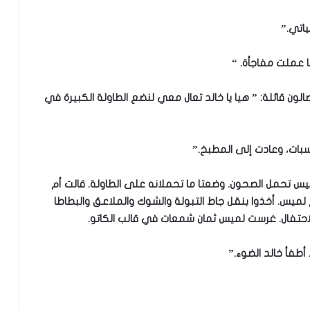
اتي.”
نا عملت مفاجأة. “
ن قائلة: ” هيا يا خالد تعال معي لنضع الطاولة الكبيرة في
بات، وعادت إلى المطبخ.”
لميس تحمل الصحون. وضعتا ما تحملانه على الطاولة. قالت أم
لميس. أخذوا بنقل جاط التبولة والشوك والملاعق والبطاطا
الاحتفال. غرست لميس ثمان شمعات في قالب الكاتو.
أطفأ خالد الضوء.”