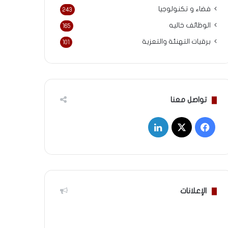
فضاء و تكنولوجيا
243
الوظائف خاليه
165
برقيات التهنئة والتعزية
101
تواصل معنا
‫X
فيسبوك
لينكدإن
الإعلانات