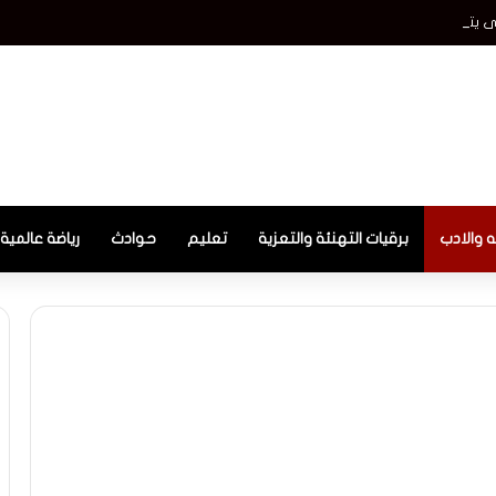
ى يتراجع بتصنيف كاف قبل قرعة الأبطال والكونفدرالية
ه والادب
برقيات التهنئة والتعزية
تعليم
حوادث
رياضة عالمية