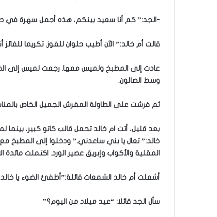
-الجد:” كم أنا سعيد بينكم، هذه أجمل سهرة في حي
قالت أم خالد:” الآن أطيب حلوان للفوز. تكريما للفائز أ
عادت إلى المطبخ ولميس معها. رجعت لميس إلى الصالو
وسط الصالون.
ثم فرشت على الطاولة المفرش الجميل الخاص بالمناس
بعد قليل، أتت ام خالد تحمل قالب كاتو كبير، بينما 
خالد:” تعال يا بني ساعدني.” ودخلوا إلى المطبخ مع 
المقلية والأكواب وإبريق عصير الورد. اكتملت مائدة 
أشعلت أم خالد الشمعات قائلة:”أطفئ الضوء يا خالد. 
سأل الجد قائلا: “عيد ميلاد من اليوم؟”