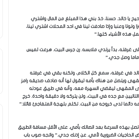
حيح يا خالد. حسنا، خذ بني هذا المبلغ من المال واشتري
وتا وعنبا وإذا صادفت تينا في احد المحلات اشتري تينا،
 هذه الأشياء كلها.”
إلى غرفته، بدأ يرتدي ملابسه. رن جرس البيت. هرعت لميس
 ماما وصل جدي.”
 خالد في غرفته، سمع كل الكلام، ولكنه بقي في غرفته
قهى ويتصل من هناك بأمه ليقول لها أنه صادف صديقه رامز
إلى المقهى ليقضي السهرة معه، وأنه في طريق عودته
اليين مع جده في البيت، ولن يتركه ولا دقيقة واحدة. خرج
ه دائما لدى خروجه من البيت. تكلم بلهجة المتفاجئ قائلا:”
 تصل بهذه السرعة بعد اتصالك بأمي. على الأقل مسافة الطريق
 الحاجيات الضرورية لأمي. عن إذنك جدي.” واتجه صوب باب