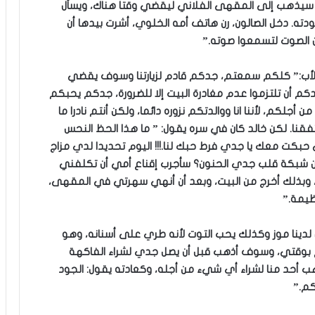
أنه سيذهب إلى المقهى الفلاني ليقضي وقتا هناك، ويسأل
عودته. دخل الصالون، رن هاتف أمه الخلوي، أشرت بيدها أن
 الصوت لتسمعوا صوته.”
 قال الأب:” كلكم سمعتم، جدكم قادم لزيارتنا وسوف يقضي
كم أن تلتزموا عدم مغادرة البيت إلا للضرورة، جدكم يحبكم
جلكم، لأننا انا ووالدتكم نزوره دائما، ولكن أنتم نادرا ما
اتفقنا. لكن خالد كان في سره يقول: ” ما هذا الحظ النحس
ي حبكت معك يا جدي فرط حبك لنا.!!! اليوم تحديدا لدي مزاج
 شبكة قلب جدي الحنون؟ سأجرب إقناع أمي أن تكلفني
، وبذلك أخرج من البيت، وبعد أن أنهي سهرتي في المقهى،
ظيمة.”
 لدينا موز وكذلك يحب التوت لأنه طري على أسنانه، وهو
أتبرع بوقتي، وسوف أذهب قبل أن يصل جدي لشراء الفاكهة
ذهب أحد منا لشراء أي شيء من أجله، وكعادته يقول: الجود
كم.”