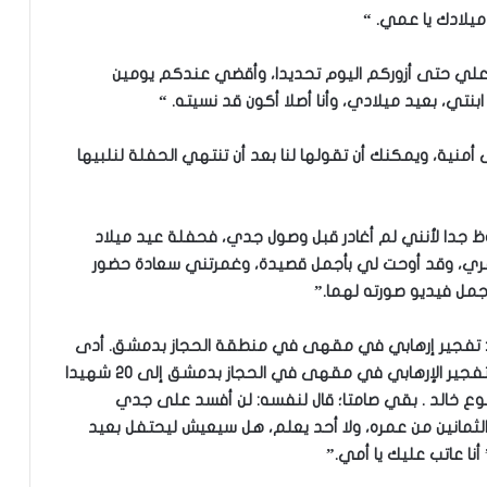
 ميلادك يا عمي. “
حك علي حتى أزوركم اليوم تحديدا، وأقضي عندكم يومين
 ابنتي، بعيد ميلادي، وأنا أصلا أكون قد نسيته. “
منية، ويمكنك أن تقولها لنا بعد أن تنتهي الحفلة لنلبيها
وظ جدا لأنني لم أغادر قبل وصول جدي، فحفلة عيد ميلاد
ي، وقد أوحت لي بأجمل قصيدة، وغمرتني سعادة حضور
جمل فيديو صورته لهما.”
اجل: تفجير إرهابي في مقهى في منطقة الحجاز بدمشق. أدى
إلى ضحايا و إصابات. وتتالت الأخبار. ارتفاع عدد ضحايا التفجير الإرهابي في مقهى في الحجاز بدمشق إلى ٢٠ شهيدا
ع خالد . بقي صامتا؛ قال لنفسه: لن أفسد على جدي
 الثمانين من عمره، ولا أحد يعلم، هل سيعيش ليحتفل بعيد
أنا عاتب عليك يا أمي.”