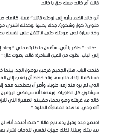
قالت أم خالد: معك حق يا خالد.
أبو خالد انضم برأيه إلى زوجته قائلا:” فعلا، كلامك ص
حلوى( كول وشكور)، جدك يحبها ،وكذلك اشتري موزا وت
وخذ سيارة لدى عودتك حتى لا تثقل على نفسك بحمل
-خالد: ” حاضر يا أبي، سأفعل ما طلبته مني.” وعاد 
إلى الباب، نظرت من العين الساحرة؛ قالت بصوت عال:”
فتحت الباب. هلل الجميع فرحين بوصول الجد. بينما
مستكملا ارتداء ملابسه، وقد خطط أن يذهب إلى الم
الذي لم يره منذ زمن طويل، وأصر أن يصطحبه معه 
سيشتري كل الحاجيات. ويعدها أنه سيمضي اليومين الت
خالد من غرفته وهو يحمل حقيبته الصغيرة التي تلازم
آااه جدي، ما هذه المفاجأة الحلوة.”
احتضن جده وقبل يده. تابع قائلا:” كنت أعتقد أنك لن
بين بيتك وبيتنا. لذلك جهزت نفسي للذهاب لشراء بعض