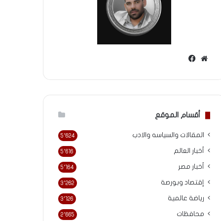
موقع
فيسبوك
الويب
أقسام الموقع
المقالات والسياسه والادب
5٬624
أخبار العالم
5٬616
أخبار مصر
5٬164
إقتصاد وبورصة
3٬262
رياضة عالمية
3٬126
محافظات
2٬665