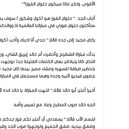
الأقوى. ولكن ماذا سيكون حلوان الفوز؟”
أجاب الجد: ” حلوان الفوز هو (كول وشكور ) سوف ي
ستأكلون حلوان فوزي في مباراتنا العالمية انا ووالدكم
ركض مجيد إلى جده قائلا:” جدي أنا احبك وأحب (كو
بدأت مباراة الشطرنج وأحضرت أم خالد إبريق الشاي، 
اللذان كانا يتبادلان بعض الكلمات القليلة جدا. توجه
بتحضير ضيافة للسهره وعشاء مميز. بينما كان مجيد مل
بتصوير فيديو لأبيه وجده وهما منسجمان في المباراة
أخيرا أعلن أبو خالد قائلا:” انتهت المباراة. يا خالد ان
اتجه خالد صوب المطبخ وعاد مع لميس وأمه.
ابتسم الأب قائلا:” يسعدني أن أعلن لكم فوز جدكم 
وصفق بيديه. صفق الجميع وتوجهوا صوب الجد وقبلو