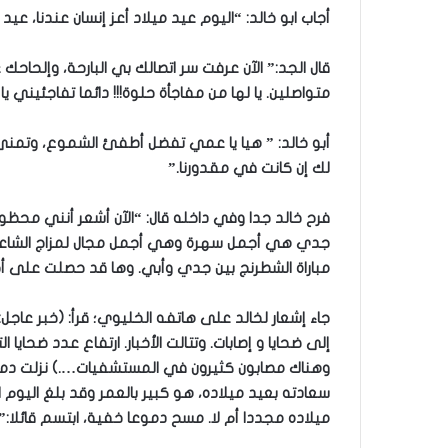
أجاب ابو خالد: “اليوم عيد ميلاد أعز إنسان عندنا، عيد
قال الجد:” الآن عرفت سر اتصالك بي البارحة، وإلحا
متواصلين. يا لها من مفاجأة حلوة!!! دائما تفاجئيني يا
أبو خالد: ” هيا يا عمي تفضل أطفئ الشموع، وتمنى أ
لك إن كانت في مقدورنا.”
فرح خالد جدا وفي داخله قال: “الآن أشعر أنني محظ
جدي هي أجمل سهرة وهي أجمل مجال لمزاج الشاعر
مباراة الشطرنج بين جدي وأبي. وها قد حصلت على أ
جاء إشعار لخالد على هاتفه الخليوي؛ قرأ: (خبر ع
وهناك مصابون كثيرون في المستشفيات….) نزلت دمو
سعادته بعيد ميلاده، هو كبير بالعمر وقد بلغ اليوم
ميلاده مجددا أم لا. مسح دموعا خفية، ابتسم قائلا:” 