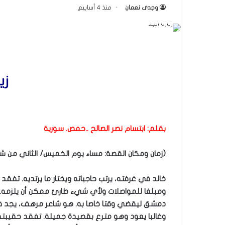
وجدى نعمان
منذ 4 أسابيع
زي
بقلم: ابتسام نصر الصالح ..حمص. سورية
(زمان ومكان القصة: مساء يوم الخميس/ الثاني من شهر تموز/ لعام ٢٠٢٦/ 
خالد في غرفته، يرتب حاجياته ويختار ما يرتديه. تفق
ومبلغا للمواصلات ولأي شيء طارئ ممكن أن يلزمه. 
دمشق ليقضي وقتا خاصا به. هو شاعر مرهف، يجد في ا
وغالبا يعود وهو مترع بقصيدة جميلة. تفقد حقيبته