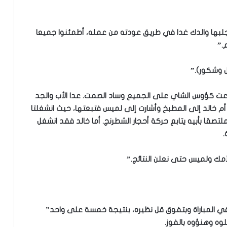
جلبها والدك غدا في طريق عودته من عمله، أطمئنوا جميعا
.”
ل وشكور).”
وزعت كؤوس الشاي على الجميع وساد الصمت. عدا الأب والجد
ت أم خالد إلى المطبخ وأشارت إلى لميس فتبعتها، حيث انشغلتا
تصقا بأبيه يتابع حركة أحجار الشطرنج. أما خالد فقد انشغل
.
ده لأمك ولميس حتى نعلن النتائج.”
في المباراة وبتفوق قل نظيره، بنتيجة خمسة على واحد”
ه وهنؤوه بالفوز.