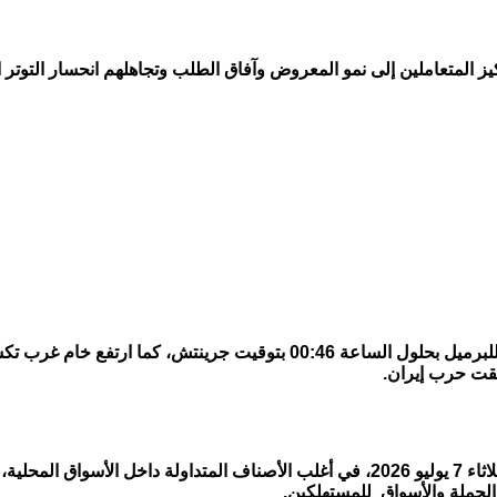
 المتعاملين إلى نمو المعروض وآفاق الطلب ​وتجاهلهم انحسار التوتر
بقت حرب إيران.
تباينت أسواق الخضراوات والفاكهة، خلال التعاملات الصباحية اليوم الثلاثاء 7 يوليو 2026،
لجملة والأسواق للمستهلكين.