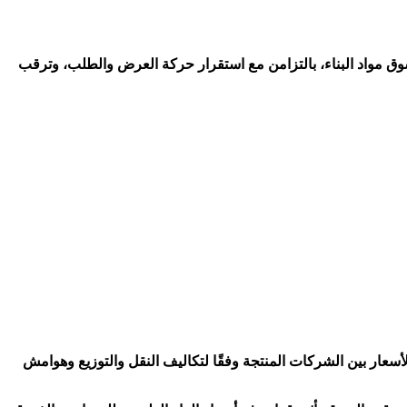
حالة من الهدوء النسبي في سوق مواد البناء، بالتزامن مع استقرار حركة العرض والطلب، وترقب
42 جنيه، بينما بلغ متوسط سعر الطن تسليم أرض المصنع نحو 3820 جنيهًا، مع اختلاف الأسعار بين الشركات المنتجة وفقًا لتكاليف النقل والتوزيع وهوامش