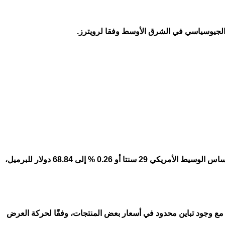
 الجيوسياسي في الشرق الأوسط وفقا لرويترز.
وصعدت العقود الآجلة ‌لخام برنت 28 سنتا أو 0.39% إلى 72.29 دولار للبرميل بحلول الساعة 00:46 بتوقيت جرينتش، كما ارتفع خام غرب تكساس الوسيط الأمريكي ​29 سنتا أو 0.26 % إلى 68.84 دولار للبرميل،
 في أغلب الأصناف المتداولة داخل الأسواق المحلية، مع وجود تباين محدود في أسعار بعض المنتجات، وفقًا لحركة العرض