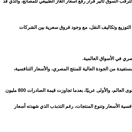
رقب السوق تأثير قرار رفع أسعار الغاز الطبيعي للمصانع، والذي قد
نحو 3820 جنيهًا، بينما يصل السعر النهائي للمستهلك إلى نحو 4200 جنيه وفقًا لمناطق التوزيع وتكاليف النقل، مع وجود فروق سعرية بين الشركات
صري في الأسواق العالمية.
ري 95 دولة حول العالم، تصدرتها الأسواق الأفريقية، مستفيدة من الجودة العالية للمنتج المصري، والأسعار التنافسية،
وكشفت بيانات رسمية عن مواصلة صادرات الأسمنت المصرية تحقيق مستويات مرتفعة، حيث تعد مصر ثالث أكبر مصدر للأسمنت على مستوى العالم، والأولى عربيًا، بعدما تجاوزت قيمة الصادرات 800 مليون
فسية الأسعار وتنوع المنتجات، رغم التذبذب الذي شهدته أسعار