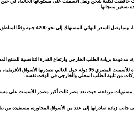
يث حافظت تكلفة شحن ونقل الأسمنت على مستوياتها الحالية، في حين تت
ة تسعير منتجاتها.
يسجل متوسط سعر طن الأسمنت تسليم أرض المصنع 
، مدعومة بزيادة الطلب الخارجي وارتفاع القدرة التنافسية للمنتج الم
ووفقًا لبيانات المجلس التصديري لمواد البناء، بلغ عدد الدول المستوردة للأسمنت المص
شركات من تلبية الطلب المحلي والخارجي في الوقت نفسه.
ى جانب زيادة صادراتها إلى عدد من الأسواق المجاورة، مستفيدة من تنا