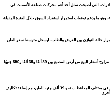
لصادرات، التي أصبحت تمثل أحد أهم محركات صناعة الأسمنت في
ية، وهو ما يدعم توقعات استمرار استقرار السوق خلال الفترة المقبلة،
ا السوق خلال الفترة الماضية، وسط استمرار حالة التوازن بين العرض والطلب، ليسجل متوسط سعر الطن
وأكد أحمد الزيني، رئيس شعبة مواد البناء بالغرفة التجارية بالقاهرة، أن أسعار الحديد استقرت عند مستوياتها الحالية بعد الزيادة الأخيرة، حيث تتراوح أسعار البيع من أرض المصنع بين 39 ألفًا و39 ألفًا و850 جنيهًا
تراوح سعر طن الحديد تسليم أرض المصنع بين 39 ألف جنيه و39 ألفًا و850 جنيهًا لمعظم الأنواع، بينما بلغ متوسط السعر لدى بعض الموزعين في مختلف المحافظات نحو 39 ألف جنيه للطن، مع إضافة تكاليف