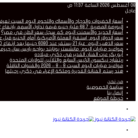
08 أغسطس 2026 الساعة 11:37 ص
عاجل
أسعار الخضروات والدجاج والأسماك واللحوم اليوم السبت تعر
البورصة المصرية: 68.7 مليار جنيه قيمة تداول الأسهم بارتفاع 24.2% خلال أسبوع
أسعار الحديد والأسمنت اليوم كم سجل سعر الطن في مصر؟
سعر الدولار اليوم: استقرار العملة الأمريكية أمام الجنيه قبل 
سعر الذهب اليوم: عيار 21 يستقر عند 6080 جنيها بعد ارتفاع 100 جنيه
مواعيد مباريات اليوم: مانشستر يونايتد يواجه باريس سان جيرم
أبو بكر عزت الفنان القدير في ذكري ميلاده
ريتشارد نيكسون الرئيس السابع والثلاثين للولايات المتحدة
مواعيد مباريات اليوم السبت 8 – 8 – 2026 والقنوات الناقلة
هند رستم الفنانة القديرة وملكة الإغراء في ذكري رحيلها
من نحن
سياسة الخصوصية
إتصل بنا
خريطة الموقع
القائمة
بحث
عن