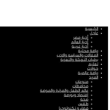
الرئيسية
عاجل
أخبار مصر
أخبار العالم
أخبار عربية
رياضة محلية
المقالات والسياسه والادب
برقيات التهنئة والتعزية
تعليم
حوادث
رياضة عالمية
المزيد
منوعات
محافظات
عالم الطفل والمراءة والموضة
إقتصاد وبورصة
صحة
طقس
فضاء و تكنولوجيا