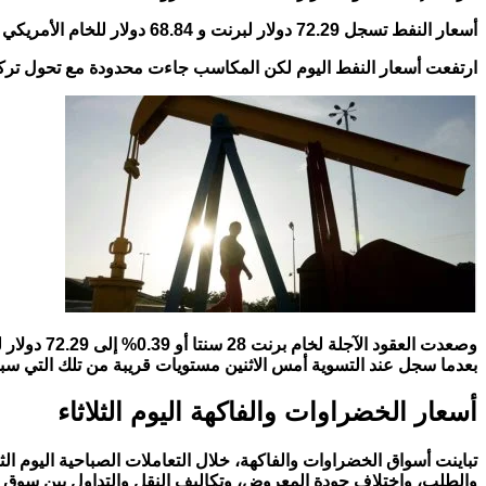
أسعار النفط تسجل 72.29 دولار لبرنت و 68.84 دولار للخام الأمريكي
ارتفعت أسعار النفط اليوم لكن المكاسب جاءت محدودة مع تحول تركيز
​بعدما سجل عند التسوية أمس الاثنين مستويات قريبة من ⁠تلك التي س
أسعار الخضراوات والفاكهة اليوم الثلاثاء
والطلب، واختلاف جودة المعروض، وتكاليف النقل والتداول بين سوق ا