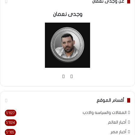
عن وجدى نعمان
وجدى نعمان
موقع
فيسبوك
الويب
أقسام الموقع
المقالات والسياسه والادب
5٬627
أخبار العالم
5٬624
أخبار مصر
5٬165