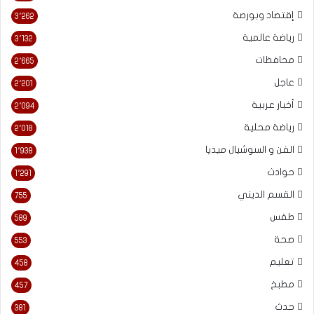
إقتصاد وبورصة
3٬262
رياضة عالمية
3٬132
محافظات
2٬665
عاجل
2٬201
أخبار عربية
2٬094
رياضة محلية
2٬018
الفن و السوشيال ميديا
1٬938
حوادث
1٬291
القسم الديني
755
طقس
589
صحة
553
تعليم
458
مطبخ
457
حدث
381