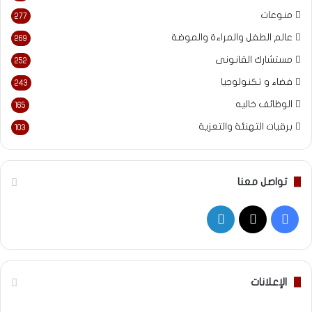
منوعات
277
عالم الطفل والمراءة والموضة
269
مستشارك القانونى
252
فضاء و تكنولوجيا
243
الوظائف خاليه
165
برقيات التهنئة والتعزية
103
تواصل معنا
‫X
فيسبوك
لينكدإن
الإعلانات