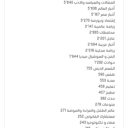
المقالات والسياسه والادب
5٬640
أخبار العالم
5٬636
أخبار مصر
5٬167
إقتصاد وبورصة
3٬270
رياضة عالمية
3٬141
محافظات
2٬665
عاجل
2٬201
أخبار عربية
2٬094
رياضة محلية
2٬018
الفن و السوشيال ميديا
1٬944
حوادث
1٬292
القسم الديني
755
طقس
590
صحة
553
تعليم
459
مطبخ
457
حدث
382
منوعات
278
عالم الطفل والمراءة والموضة
271
مستشارك القانونى
252
فضاء و تكنولوجيا
243