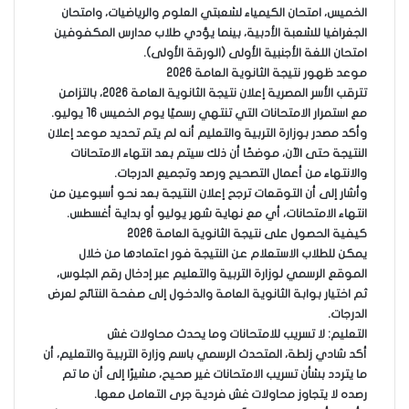
الخميس، امتحان الكيمياء لشعبتي العلوم والرياضيات، وامتحان
الجغرافيا للشعبة الأدبية، بينما يؤدي طلاب مدارس المكفوفين
امتحان اللغة الأجنبية الأولى (الورقة الأولى).
موعد ظهور نتيجة الثانوية العامة 2026
تترقب الأسر المصرية إعلان نتيجة الثانوية العامة 2026، بالتزامن
مع استمرار الامتحانات التي تنتهي رسميًا يوم الخميس 16 يوليو.
وأكد مصدر بوزارة التربية والتعليم أنه لم يتم تحديد موعد إعلان
النتيجة حتى الآن، موضحًا أن ذلك سيتم بعد انتهاء الامتحانات
والانتهاء من أعمال التصحيح ورصد وتجميع الدرجات.
وأشار إلى أن التوقعات ترجح إعلان النتيجة بعد نحو أسبوعين من
انتهاء الامتحانات، أي مع نهاية شهر يوليو أو بداية أغسطس.
كيفية الحصول على نتيجة الثانوية العامة 2026
يمكن للطلاب الاستعلام عن النتيجة فور اعتمادها من خلال
الموقع الرسمي لوزارة التربية والتعليم عبر إدخال رقم الجلوس،
ثم اختيار بوابة الثانوية العامة والدخول إلى صفحة النتائج لعرض
الدرجات.
التعليم: لا تسريب للامتحانات وما يحدث محاولات غش
أكد شادي زلطة، المتحدث الرسمي باسم وزارة التربية والتعليم، أن
ما يتردد بشأن تسريب الامتحانات غير صحيح، مشيرًا إلى أن ما تم
رصده لا يتجاوز محاولات غش فردية جرى التعامل معها.