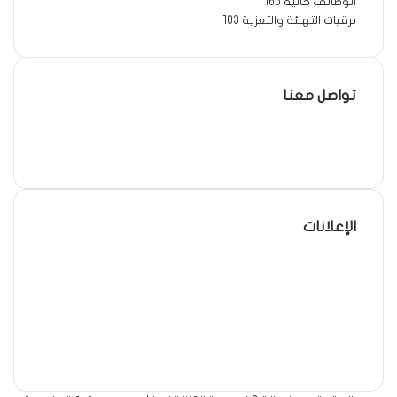
الوظائف خاليه
165
برقيات التهنئة والتعزية
103
تواصل معنا
فيسبوك
‫X
لينكدإن
الإعلانات