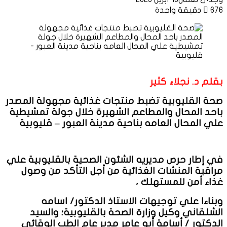
676
دقيقة واحدة
بقلم د. نجلاء كثير
صحة القليوبية تضبط منتجات غذائية مجهولة المصدر
باحد المحال والمطاعم الشهيرة خلال جولة تمشيطية
علي المحال العامه بناحية مدينة العبور – قليوبية
في إطار حرص مديريه الشئون الصحية بالقليوبية علي
مراقبة المنشات الغذائية من أجل التأكد من وصول
غذاء أمن للمستهلك ،
وبناءا علي توجيهات الاستاذ الدكتور/ اسامه
الشلقاني وكيل وزارة الصحة بالقليوبية؛ والسيد
الدكتور / أسامة أبو عامر مدير عام الطب الوقائي