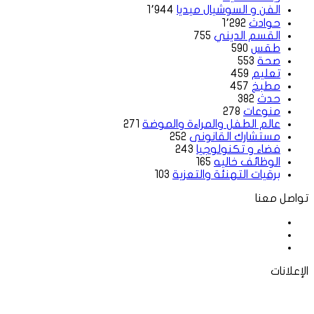
الفن و السوشيال ميديا
1٬944
حوادث
1٬292
القسم الديني
755
طقس
590
صحة
553
تعليم
459
مطبخ
457
حدث
382
منوعات
278
عالم الطفل والمراءة والموضة
271
مستشارك القانونى
252
فضاء و تكنولوجيا
243
الوظائف خاليه
165
برقيات التهنئة والتعزية
103
تواصل معنا
فيسبوك
‫X
لينكدإن
الإعلانات