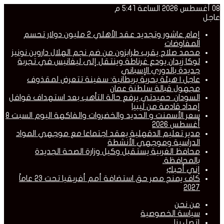
08 أغسطس 2026 الساعة 5:41 م
عاجل
إمام عاشور وتجديد عقد الأهلي 2 مليون دولار تحسم
المفاوضات
محمد صلاح يقرب طرابزون من ضم نجم الهلال داروين نونيز
لوكا زيدان يودع غرناطة وينتقل إلى ليغانيس في تجربة
جديدة بالدوري الإسباني
عاجل | هيئة بحرية بريطانية: سفينة تتعرض لمقذوف
مجهول قبالة سلطنة عمان
السودان. حميدتي يرفع حالة التأهب بعد استهداف قوافل
إمداد قادمة من ليبيا
سعر الأسمنت و الحديد والخضروات والفاكهة اليوم السبت 8
أغسطس 2026
مدير تعليم الدقهلية يعقد اجتماعا مع موجهي المواد
الدراسية وموجهي الأنشطة
محافظ الغربية يستقبل وكيل وزارة الصحة الجديدة
بالمحافظة.
إني أحبكِ
كاف يمنح مصر حق استضافة أمم أفريقيا تحت 23 عاماً
2027
من نحن
سياسة الخصوصية
إتصل بنا