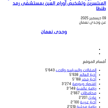
المبتسرين وتشخيص أورام العين بمستشفى رمد
طنطا
09 ديسمبر 2025
عن وجدى نعمان
وجدى نعمان
موقع
الويب
فيسبوك
أقسام الموقع
المقالات والسياسه والادب
5٬643
أخبار العالم
5٬638
أخبار مصر
5٬168
إقتصاد وبورصة
3٬274
رياضة عالمية
3٬148
محافظات
2٬667
عاجل
2٬201
أخبار عربية
2٬100
رياضة محلية
2٬019