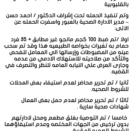
بالقليوبية
وتم تنفيذ الحمله تحت إشراف الدكتور / احمد حسن
– مدير الادارة الصحية بالعبور واسفرت الحمله عن
الاتى:
اولا /تم ضبط ١٠٠ كجم مانجو غير مطابق + ٣٥ فرد
حمام به تغيرات بخواصه الطبيعيه هذا وقد تم سحب
عينه من المضبوطات وإرسالها الي المعامل للفحص
والتأكد من صلاحيته للاستهلاك الادمي من عدمه
وجارى العرض علي النيابه العامه للنظر والتصرف في
القضيه.
ثانيا / تم تحرير محاضر لعدم استيفاء بعض المحلات
للشروط الصحيه.
ثالثا / تم تحرير محاضر لعدم حمل بعض العمال
شهادات صحية سارية .
خامسا / تم التوصية بغلق مطعم ومحل لادارتهم
بدون ترخيص من الجهات المختصه وعدم استيفاؤهما
للشروط الصحيه المقررة