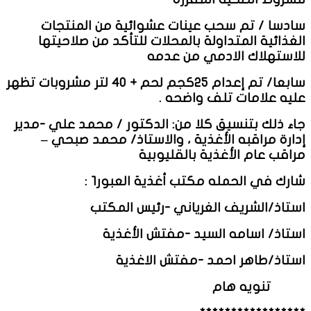
سادسا / تم سحب عينات عشوائية من المنتجات
الغذائية المتداولة بالمحلات للتأكد من صلاحيتها
للاستهلاك الادمي من عدمه
سابعا/ تم إعدام ٢٥كجم لحم + ٤٠ لتر مشروبات تظهر
عليه علامات تلف واضحه .
جاء ذلك بتنسيق كلا من: الدكتور / محمد علي -مدير
إدارة مراقبه الأغذية ، والاستاذ/ محمد صبحي –
مراقب عام الأغذية بالقليوبية
شارك في الحمله مكتب أغذية العبور١ :
استاذ/الشريف الغرياني -رئيس المكتب
استاذ/ اسامه السيد -مفتش الأغذية
استاذ/طاهر احمد -مفتش الاغذية
تنويه هام