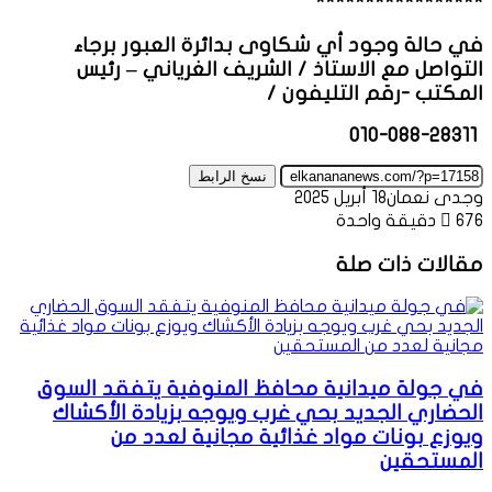
*****************
في حالة وجود أي شكاوى بدائرة العبور برجاء
التواصل مع الاستاذ / الشريف الغرياني – رئيس
المكتب -رقم التليفون /
‏‏‪‏‏‏‪010-088-28311‬‏‬‏‬‏‬‏‬‏‬‏
نسخ الرابط
وجدى نعمان
18 أبريل 2025
676
دقيقة واحدة
مقالات ذات صلة
في جولة ميدانية محافظ المنوفية يتفقد السوق
الحضاري الجديد بحي غرب ويوجه بزيادة الأكشاك
ويوزع بونات مواد غذائية مجانية لعدد من
المستحقين