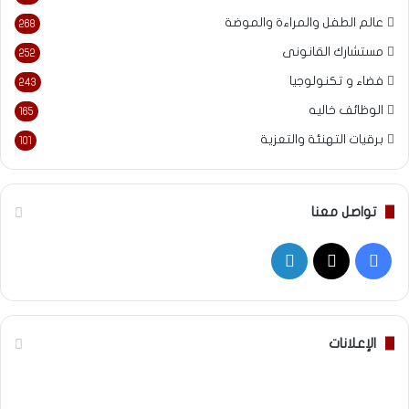
عالم الطفل والمراءة والموضة
268
مستشارك القانونى
252
فضاء و تكنولوجيا
243
الوظائف خاليه
165
برقيات التهنئة والتعزية
101
تواصل معنا
‫X
فيسبوك
لينكدإن
الإعلانات