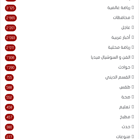
رياضة عالمية
3٬125
محافظات
2٬665
عاجل
2٬201
أخبار عربية
2٬093
رياضة محلية
2٬011
الفن و السوشيال ميديا
1٬936
حوادث
1٬290
القسم الديني
755
طقس
588
صحة
552
تعليم
458
مطبخ
457
حدث
380
منوعات
277