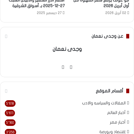
أبو عوف يرفع سعر القهوة من
أسعار الأرز الشعير والأبيض السبت
أول أبريل 2026
27-12-2025 بـ أسواق الشرقية
02 أبريل 2026
27 ديسمبر 2025
عن وجدى نعمان
وجدى نعمان
موقع
فيسبوك
الويب
أقسام الموقع
المقالات والسياسه والادب
5٬618
أخبار العالم
5٬611
أخبار مصر
5٬160
إقتصاد وبورصة
3٬256