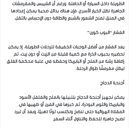
الطويلة داخل السيارة أو الحافلة. ورغم أن الشيبس والمقرمشات
الجاهزة تظل الخيار الأسرع، فإن هناك بدائل صحية يمكن إعدادها
في المنزل تمنح الشعور بالشبع والطاقة دون الإحساس بالثقل.
الفشار “البوب كورن”
يعد الفشار من أفضل الوجبات الخفيفة للرحلات الطويلة، إذ يمكن
تحضيره بحبوب الذرة مع كمية قليلة من الزيت أو دون زيت، ثم
إضافة رشة من الملح أو البابريكا وحفظه في علبة محكمة الغلق
ليظل مقرمشًا طوال الرحلة.
أجنحة الدجاج
يمكن تجهيز أجنحة الدجاج بتتبيلها بالملح والفلفل الأسود
والبابريكا والثوم البودرة، ثم خبزها في الفرن أو طهيها في
المقلاة الهوائية حتى تنضج وتكتسب لونًا ذهبيًا، وبعد أن تبرد
تصبح جاهزة للحفظ والتناول أثناء السفر.