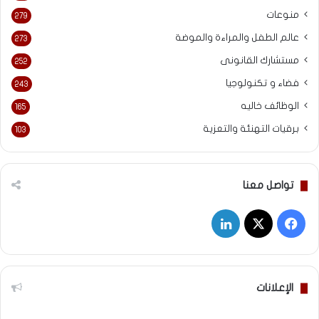
منوعات
279
عالم الطفل والمراءة والموضة
273
مستشارك القانونى
252
فضاء و تكنولوجيا
243
الوظائف خاليه
165
برقيات التهنئة والتعزية
103
تواصل معنا
‫X
فيسبوك
لينكدإن
الإعلانات