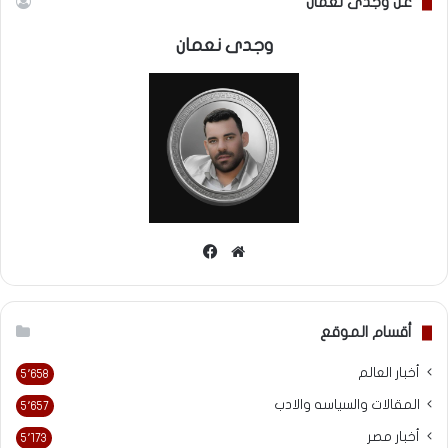
عن وجدى نعمان
وجدى نعمان
موقع
فيسبوك
الويب
أقسام الموقع
أخبار العالم
5٬658
المقالات والسياسه والادب
5٬657
أخبار مصر
5٬173