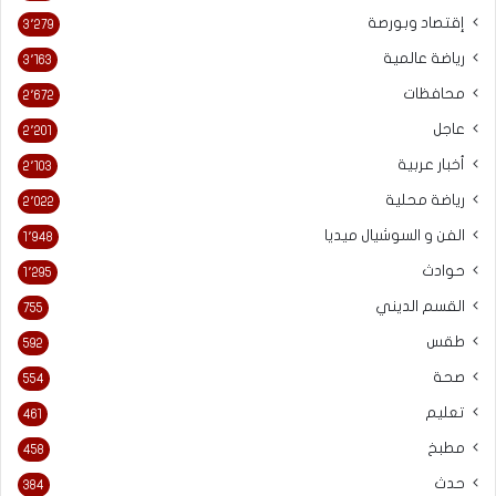
إقتصاد وبورصة
3٬279
رياضة عالمية
3٬163
محافظات
2٬672
عاجل
2٬201
أخبار عربية
2٬103
رياضة محلية
2٬022
الفن و السوشيال ميديا
1٬948
حوادث
1٬295
القسم الديني
755
طقس
592
صحة
554
تعليم
461
مطبخ
458
حدث
384