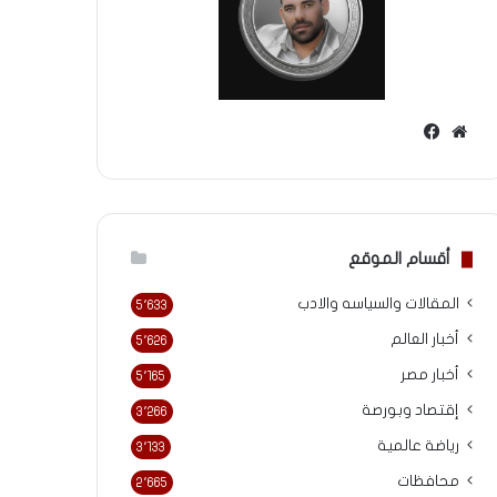
موقع
فيسبوك
الويب
أقسام الموقع
المقالات والسياسه والادب
5٬633
أخبار العالم
5٬626
أخبار مصر
5٬165
إقتصاد وبورصة
3٬266
رياضة عالمية
3٬133
محافظات
2٬665