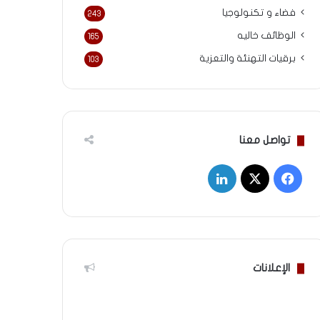
فضاء و تكنولوجيا
243
الوظائف خاليه
165
برقيات التهنئة والتعزية
103
تواصل معنا
‫X
فيسبوك
لينكدإن
الإعلانات