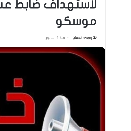
لاستهداف ضابط ع
موسكو
وجدى نعمان
منذ 4 أسابيع