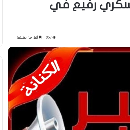
سكري رفيع في
357
أقل من دقيقة