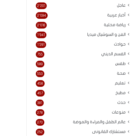
عاجل
2٬201
أخبار عربية
2٬094
رياضة محلية
2٬018
الفن و السوشيال ميديا
1٬941
حوادث
1٬291
القسم الديني
755
طقس
589
صحة
553
تعليم
458
مطبخ
457
حدث
381
منوعات
278
عالم الطفل والمراءة والموضة
270
مستشارك القانونى
252