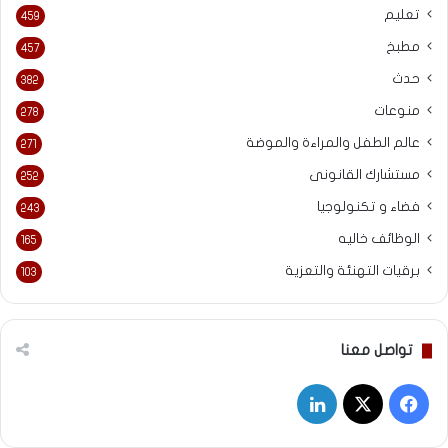
تعليم
459
مطبخ
457
حدث
382
منوعات
278
عالم الطفل والمراءة والموضة
271
مستشارك القانونى
252
فضاء و تكنولوجيا
243
الوظائف خاليه
165
برقيات التهنئة والتعزية
103
تواصل معنا
‫X
فيسبوك
لينكدإن