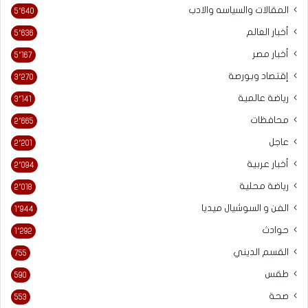
المقالات والسياسه والادب
5٬640
أخبار العالم
5٬636
أخبار مصر
5٬167
إقتصاد وبورصة
3٬270
رياضة عالمية
3٬141
محافظات
2٬665
عاجل
2٬201
أخبار عربية
2٬094
رياضة محلية
2٬018
الفن و السوشيال ميديا
1٬944
حوادث
1٬292
القسم الديني
755
طقس
590
صحة
553