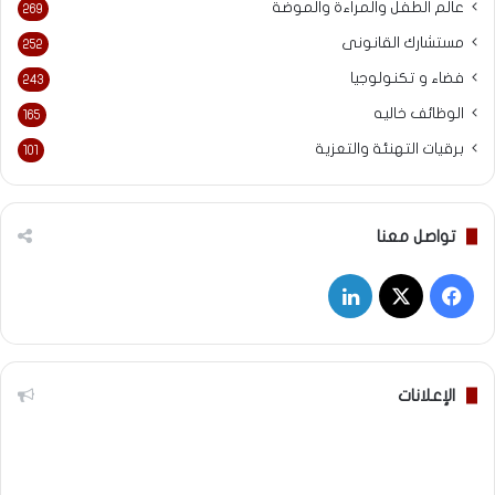
عالم الطفل والمراءة والموضة
269
مستشارك القانونى
252
فضاء و تكنولوجيا
243
الوظائف خاليه
165
برقيات التهنئة والتعزية
101
تواصل معنا
‫X
فيسبوك
لينكدإن
الإعلانات