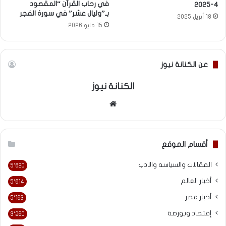
في رحاب القرآن “المقصود
4-2025
بـ”وليال عشر” في سورة الفجر
18 أبريل 2025
15 مايو 2026
عن الكنانة نيوز
الكنانة نيوز
موقع
الويب
أقسام الموقع
المقالات والسياسه والادب
5٬620
أخبار العالم
5٬614
أخبار مصر
5٬163
إقتصاد وبورصة
3٬260