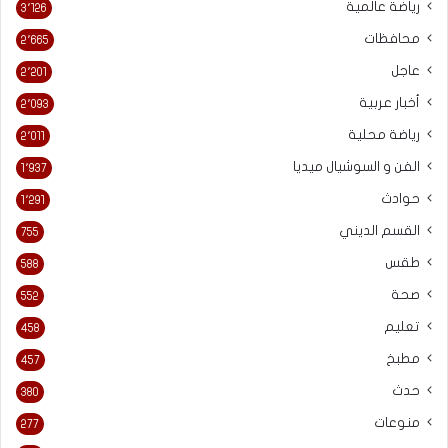
رياضة عالمية
3٬126
محافظات
2٬665
عاجل
2٬201
أخبار عربية
2٬093
رياضة محلية
2٬011
الفن و السوشيال ميديا
1٬937
حوادث
1٬291
القسم الديني
755
طقس
588
صحة
552
تعليم
458
مطبخ
457
حدث
380
منوعات
277