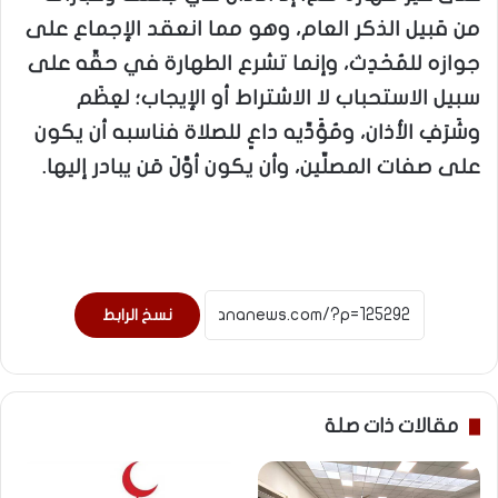
من قبيل الذكر العام، وهو مما انعقد الإجماع على
جوازه للمُحْدِث، وإنما تشرع الطهارة في حقِّه على
سبيل الاستحباب لا الاشتراط أو الإيجاب؛ لعِظَم
وشَرَفِ الأذان، ومُؤَدِّيه داعٍ للصلاة فناسبه أن يكون
على صفات المصلِّين، وأن يكون أوَّلَ مَن يبادر إليها.
نسخ الرابط
مقالات ذات صلة