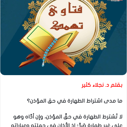
بقلم د. نجلاء كثير
ما مدى اشتراط الطهارة في حق المؤذن؟
لا تُشترط الطهارة في حقِّ المؤذن، وإن أدَّاه وهو
على غير طهارة صَحَّ؛ إذ الأذان في جملته وعباراته