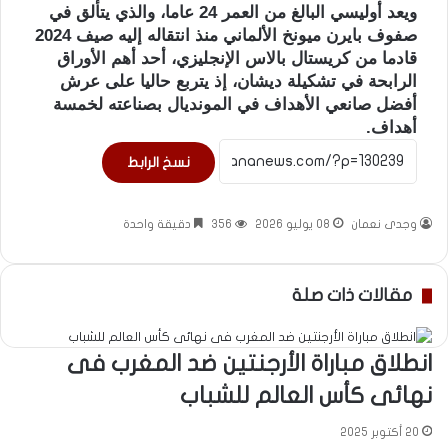
ويعد أوليسي البالغ من العمر 24 عاما، والذي يتألق في
صفوف بايرن ميونخ الألماني منذ انتقاله إليه صيف 2024
قادما من كريستال بالاس الإنجليزي، أحد أهم الأوراق
الرابحة في تشكيلة ديشان، إذ يتربع حاليا على عرش
أفضل صانعي الأهداف في المونديال بصناعته لخمسة
أهداف.
نسخ الرابط
وجدى نعمان
08 يوليو 2026
356
دقيقة واحدة
مقالات ذات صلة
انطلاق مباراة الأرجنتين ضد المغرب فى
نهائى كأس العالم للشباب
20 أكتوبر 2025