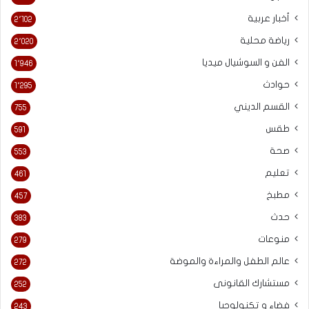
أخبار عربية
2٬102
رياضة محلية
2٬020
الفن و السوشيال ميديا
1٬946
حوادث
1٬295
القسم الديني
755
طقس
591
صحة
553
تعليم
461
مطبخ
457
حدث
383
منوعات
279
عالم الطفل والمراءة والموضة
272
مستشارك القانونى
252
فضاء و تكنولوجيا
243