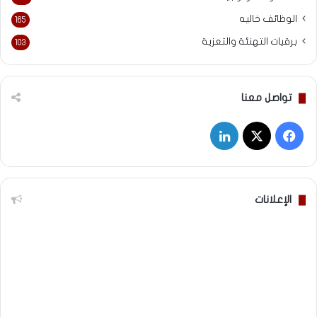
الوظائف خاليه
165
برقيات التهنئة والتعزية
103
تواصل معنا
‫X
فيسبوك
لينكدإن
الإعلانات