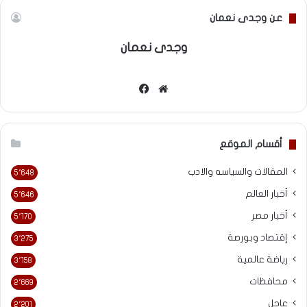
عن وجدى نعمان
وجدى نعمان
موقع
فيسبوك
الويب
أقسام الموقع
المقالات والسياسه والادب
5٬648
أخبار العالم
5٬646
أخبار مصر
5٬170
إقتصاد وبورصة
3٬275
رياضة عالمية
3٬158
محافظات
2٬669
عاجل
2٬201