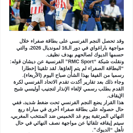
وقد تحصل النجم الفرنسي على بطاقة صفراء خلال
مواجهة باراغواي في دور الـ16 لمونديال 2026، والتي
حسمها الديوك لصالحهم بهدف نظيف.
ونقلت شبكة “RMC Sport” الفرنسية عن ديشان قوله:
“البطاقة الصفراء لم يتم إلغاؤها. لقد تلقينا إخطارا
رسميا من الفيفا بهذا الشأن صباح اليوم (الأربعاء).
وجاء ذلك بعد تقارير أكدت تقدم الاتحاد الفرنسي لكرة
القدم بطلب رسمي لإلغاء الإنذار لتجنيب أوليسي شبح
الإيقاف.
هذا القرار يضع النجم الفرنسي تحت ضغط شديد، ففي
حال حصوله على بطاقة صفراء أخرى في مباراة ربع
النهائي المرتقبة يوم غد الخميس ضد المنتخب المغربي،
سيتم إيقافه تلقائيا عن مواجهة نصف النهائي في حال
تأهل “الديوك”.