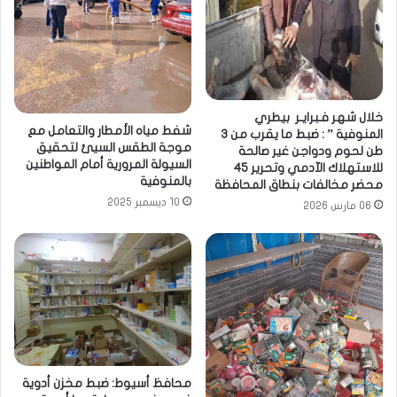
خلال شهر فـبرايـر بيطري
شفط مياه الأمطار والتعامل مع
المنوفية ” : ضبط ما يقرب من 3
موجة الطقس السيئ لتحقيق
طن لحوم ودواجن غير صالحة
السيولة المرورية أمام المواطنين
للاستهلاك الآدمي وتحرير 45
بالمنوفية
محضر مخالفات بنطاق المحافظة
10 ديسمبر 2025
06 مارس 2026
محافظ أسيوط: ضبط مخزن أدوية