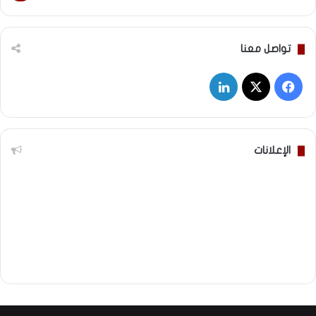
تواصل معنا
‫X
فيسبوك
لينكدإن
الإعلانات