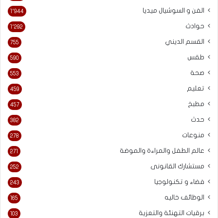
الفن و السوشيال ميديا
1٬944
حوادث
1٬292
القسم الديني
755
طقس
590
صحة
553
تعليم
459
مطبخ
457
حدث
382
منوعات
278
عالم الطفل والمراءة والموضة
271
مستشارك القانونى
252
فضاء و تكنولوجيا
243
الوظائف خاليه
165
برقيات التهنئة والتعزية
103