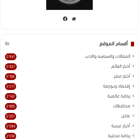
موقع
فيسبوك
الويب
أقسام الموقع
المقالات والسياسه والادب
5٬641
أخبار العالم
5٬637
أخبار مصر
5٬168
إقتصاد وبورصة
3٬271
رياضة عالمية
3٬142
محافظات
2٬665
عاجل
2٬201
أخبار عربية
2٬094
رياضة محلية
2٬018