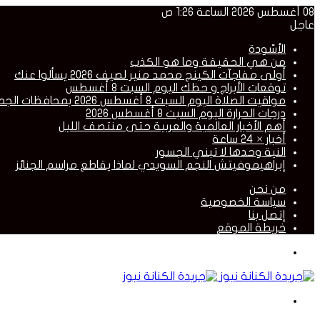
08 أغسطس 2026 الساعة 1:26 ص
عاجل
الأسّودة
من هي الحقيقة وما هو الكذب
أولى مفاجآت الكينج محمد منير لصيف 2026 يسألوا عنك
توقعات الأبراج و حظك اليوم السبت 8 أغسطس
مواقيت الصلاة اليوم السبت 8 أغسطس 2026 بمحافظات الجمهورية
درجات الحرارة اليوم السبت 8 أغسطس 2026
أهم الأخبار العالمية والعربية حتى منتصف الليل
أخبار × 24 ساعة
النية وحدها لا تبني الجسور
إبراهيموفيتش النجم السويدي لماذا يقاطع مراسم الجنائز
من نحن
سياسة الخصوصية
إتصل بنا
خريطة الموقع
القائمة
بحث
عن