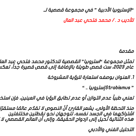
“الإستروبيا الأدبية ” في مجموعة قصصية لــ
للأديب د . / محمد فتحي عبد العال
مقدمة
تمثل مجموعة “استروبيا” القصصية للدكتور محمد فتحي عبد العال عم
عام 2023، ست قصص طويلة بالإضافة إلى قصص قصيرة جداً، تعكس رؤية الكاتب للمجتمع المصري والعربي بكل تعقيداته وتناقضاته
1. العنوان بوصفه استعارة للرؤية المشروخة
” Strabismusإستروبيا .. “
تعني طبياً عدم التوازن أو عدم تطابق الرؤيا في العينين، فإن اس
منذ اللحظة الأولى، يشعر القارئ أنّ النصوص لا تقدّم عالمًا مستقرًا،
اشتراكهما في الجسد نفسه، تتوجهان نحو نقطتين مختلفتين
هذه الثنائية تُحيل إلى ازدواج الحقيقة، وإلى أن العالم القصصي لا
التحليل الفني والأدبي