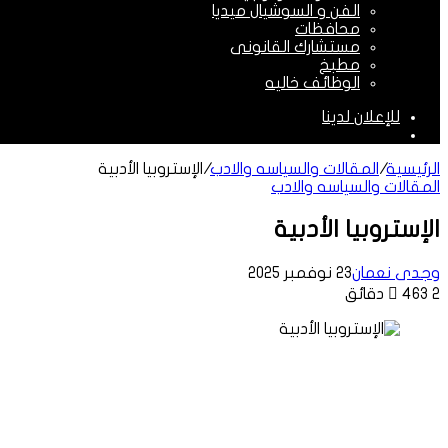
الفن و السوشيال ميديا
محافظات
مستشارك القانونى
مطبخ
الوظائف خاليه
للإعلان لدينا
الوضع
المظلم
الرئيسية
/
المقالات والسياسه والادب
/
الإستروبيا الأدبية
المقالات والسياسه والادب
الإستروبيا الأدبية
وجدى نعمان
23 نوفمبر 2025
2 دقائق
463