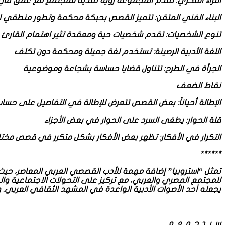
الثراء الفكري: تقدم المجموعة رؤية نقدية للمجتمع مع عمق في ا
البناء الفني المتقن: تتميز القصص بحبكة محكمة وتطور منطقي لل
تنوع الشخصيات: تقدم شخصيات حية ومعقدة تثير اهتمام القارئ
اللغة الأدبية الرصينة: تستخدم لغة جميلة ومحكمة دون تكلف
الجرأة في الطرح: تتناول قضايا حساسة بشجاعة وموضوعية
نقاط الضعف
الإطالة أحياناً: بعض القصص تتعرض للإطالة في التفاصيل على حسا
قلة الحوار: يطغى السرد على الحوار في بعض الأجزاء
التكرار في الأفكار: تظهر بعض الأفكار بشكل متكرر في قصص مخت
******
تمثل “استروبيا” إضافة مهمة للأدب القصصي العربي المعاصر، حيث
للمجتمع المصري والعربي، مع تركيز على التحولات الاجتماعية وال
يجعله أحد الأصوات الأدبية الواعدة في المشهد الثقافي العربي. و
ســيــد جــمــعــه