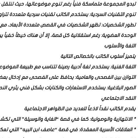
تبدو المجموعة متماسكة فنياً رغم تنوع موضوعاتها، حيث تنتقل ب
تنوع التقنيات السردية: يستخدم الكاتب تقنيات سردية متعددة تتراو
تطور الشخصيات: تظهر الشخصيات في القصص متعددة الأبعاد، مع
الوحدة العضوية: رغم استقلالية كل قصة، إلا أن هناك خيطاً خفيا
اللغة والأسلوب
يتميز أسلوب الكاتب بالخصائص التالية
اللغة الغنية: يستخدم لغة أدبية رصينة تتناسب مع طبيعة الموضو
التوازن بين الفصحى والعامية: يحافظ على الفصحى مع إدخال بعض ال
الصور البلاغية: يستخدم الاستعارات والكنايات بشكل فني يثري النص
النقد الاجتماعي
يقدم الكاتب نقداً لاذعاً للعديد من الظواهر الاجتماعية
* الانتهازية والوصولية: كما في قصة “الغاية والوسيلة” التي ت
* العلاقات الأسرية المعقدة: في قصة “عاصف ابن البيه” التي تعكس