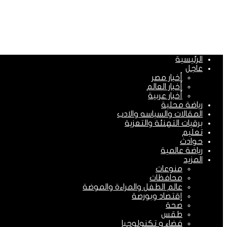
الرئيسية
عاجل
أخبار مصر
أخبار العالم
أخبار عربية
رياضة محلية
المقالات والسياسه والادب
برقيات التهنئة والتعزية
تعليم
حوادث
رياضة عالمية
المزيد
منوعات
محافظات
عالم الطفل والمراءة والموضة
إقتصاد وبورصة
صحة
طقس
فضاء و تكنولوجيا